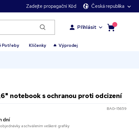
Zadejte propagační Kód
Česká republika
Přihlásit
é Potřeby
Klíčenky
Výprodej
,6" notebook s ochranou proti odcizení
BAG-15659
h dní
objednávky a schválením veškeré grafiky