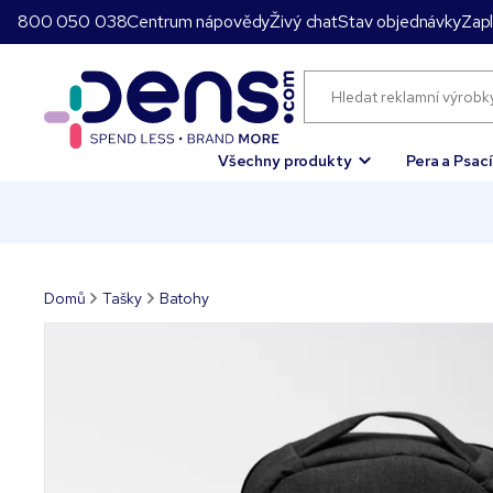
800 050 038
Centrum nápovědy
Živý chat
Stav objednávky
Zapl
Všechny produkty
Pera a Psac
Domů
Tašky
Batohy