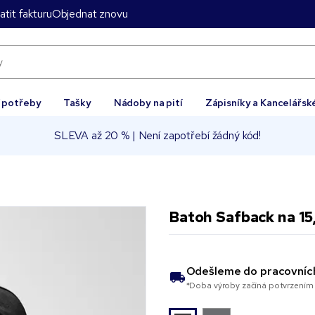
atit fakturu
Objednat znovu
í potřeby
Tašky
Nádoby na pití
Zápisníky a Kancelářsk
SLEVA až 20 % | Není zapotřebí žádný kód!
Batoh Safback na 15
Odešleme do
pracovníc
*Doba výroby začíná potvrzením 