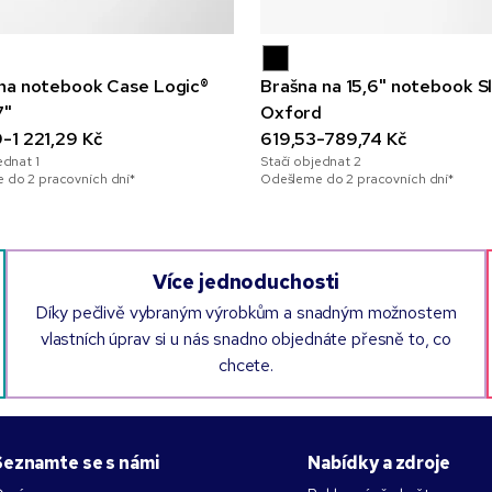
na notebook Case Logic®
Brašna na 15,6" notebook S
7"
Oxford
-1 221,29 Kč
619,53-789,74 Kč
jednat
1
Stačí objednat
2
 do 2 pracovních dní*
Odešleme do 2 pracovních dní*
Více jednoduchosti
Díky pečlivě vybraným výrobkům a snadným možnostem
vlastních úprav si u nás snadno objednáte přesně to, co
chcete.
Seznamte se s námi
Nabídky a zdroje