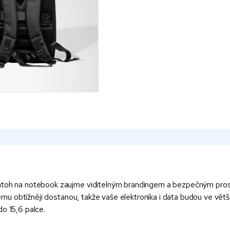
batoh na notebook zaujme viditelným brandingem a bezpečným pros
 němu obtížněji dostanou, takže vaše elektronika i data budou ve větš
do 15,6 palce.