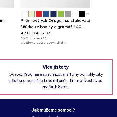
+2
lim
Prémiový vak Oregon se stahovací
Víkendová
šňůrkou z bavlny o gramáži 140
675,72-94
Stačí objedna
g/m²
47,16-94,67 Kč
Odešleme do 3
Stačí objednat
25
Odešleme do 2 pracovních dní*
Více jistoty
Od roku 1966 naše specializované týmy pomohly díky
příslibu dokonalého tisku milionům firem přivést svou
značku k životu.
Jak můžeme pomoci?