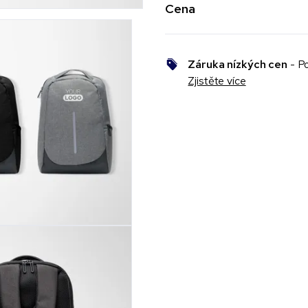
Cena
Záruka nízkých cen
- Po
Zjistěte více