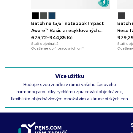
Batoh na 15,6" notebook Impact
Batoh 
Aware™ Basic z recyklovaných
Reso 1
materiálů
675,72-944,85 Kč
979,29
Stačí objednat
2
Stačí ob
Odešleme do 4 pracovních dní*
Odešleme
Více užitku
Budujte svou značku v rámci vašeho časového
harmonogramu díky rychlému zpracování objednávek,
flexibilním objednávkovým množstvím a záruce nízkých cen.