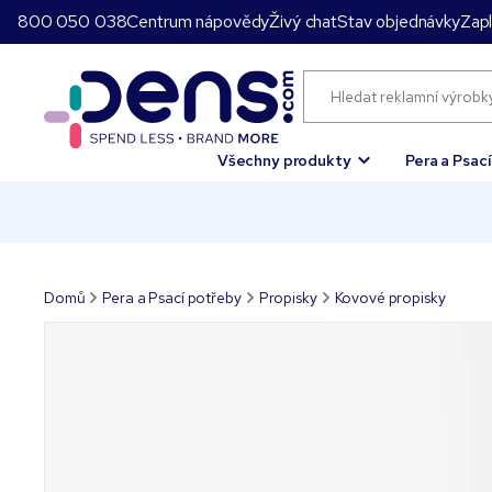
800 050 038
Centrum nápovědy
Živý chat
Stav objednávky
Zapl
Všechny produkty
Pera a Psac
Domů
Pera a Psací potřeby
Propisky
Kovové propisky