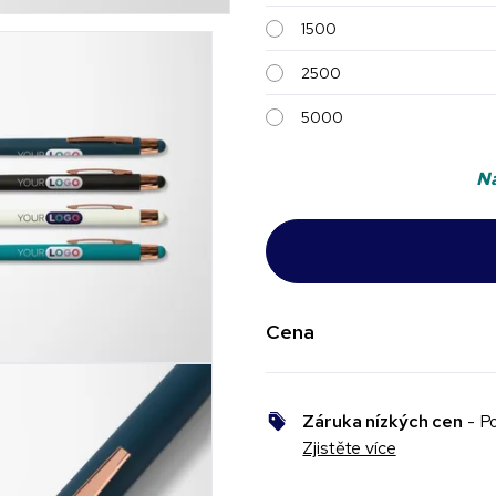
1500
2500
5000
Na
Cena
Záruka nízkých cen
- Po
Zjistěte více