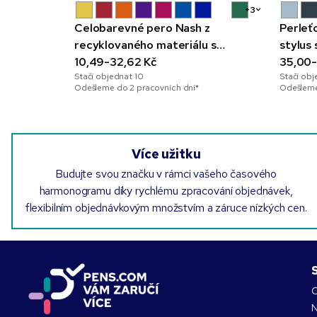
+3
Celobarevné pero Nash z
Perleť
recyklovaného materiálu s
stylus
modrým inkoustem
10,49-32,62 Kč
35,00-
Stačí objednat
10
Stačí ob
Odešleme do 2 pracovních dní*
Odešleme
Více užitku
Budujte svou značku v rámci vašeho časového
harmonogramu díky rychlému zpracování objednávek,
flexibilním objednávkovým množstvím a záruce nízkých cen.
O
N