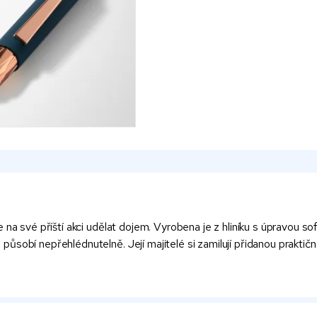
na své příští akci udělat dojem. Vyrobena je z hliníku s úpravou sof
sobí nepřehlédnutelně. Její majitelé si zamilují přidanou praktičn