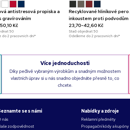
ová antistresová propiska a
Recyklované hliníkové pero 
 s gravírováním
inkoustem proti podvodům
50,10 Kč
23,70-42,60 Kč
jednat
50
Stačí objednat
50
 do 2 pracovních dní*
Odešleme do 2 pracovních dní*
Více jednoduchosti
Díky pečlivě vybraným výrobkům a snadným možnostem
vlastních úprav si u nás snadno objednáte přesně to, co
chcete.
Seznamte se s námi
Nabídky a zdroje
 nás
Reklamní předměty
aše zodpovědnost
Propagační kódy a kupóny