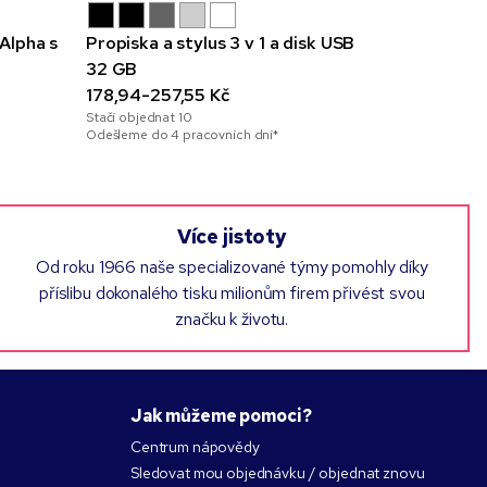
Alpha s
Propiska a stylus 3 v 1 a disk USB
Kovová pr
32 GB
a se styl
178,94-257,55 Kč
17,12-30,0
Stačí objednat
10
Stačí objedna
Odešleme do 4 pracovních dní*
Odešleme do 2
Více jistoty
Od roku 1966 naše specializované týmy pomohly díky
příslibu dokonalého tisku milionům firem přivést svou
značku k životu.
Jak můžeme pomoci?
Centrum nápovědy
Sledovat mou objednávku / objednat znovu