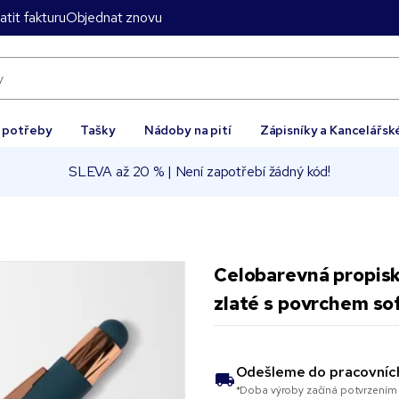
atit fakturu
Objednat znovu
í potřeby
Tašky
Nádoby na pití
Zápisníky a Kancelářsk
SLEVA až 20 % | Není zapotřebí žádný kód!
Celobarevná propisk
zlaté s povrchem so
Odešleme do
pracovníc
*Doba výroby začíná potvrzením 