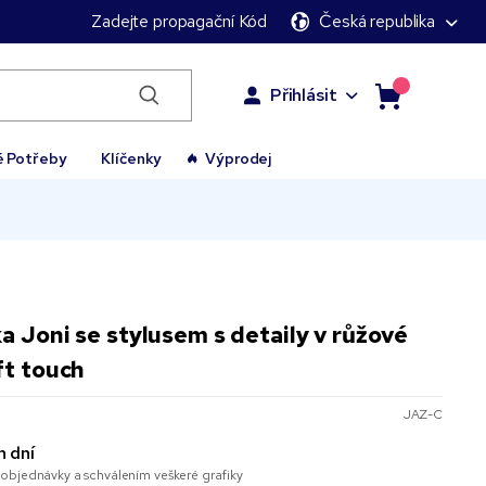
Zadejte propagační Kód
Česká republika
Přihlásit
é Potřeby
Klíčenky
Výprodej
a Joni se stylusem s detaily v růžové
ft touch
JAZ-C
h dní
objednávky a schválením veškeré grafiky