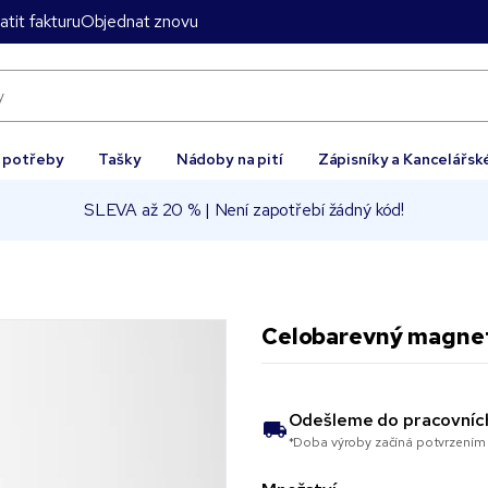
atit fakturu
Objednat znovu
í potřeby
Tašky
Nádoby na pití
Zápisníky a Kancelářsk
SLEVA až 20 % | Není zapotřebí žádný kód!
Celobarevný magnet
Odešleme do
pracovníc
*Doba výroby začíná potvrzením 