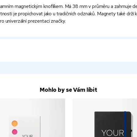
reklamním magnetickým knoflíkem. Má 38 mm v průměru a zahrnuje d
utnosti je propichovat jako u tradičních odznaků. Magnety také drží 
o univerzální prezentaci značky.
Mohlo by se Vám líbit