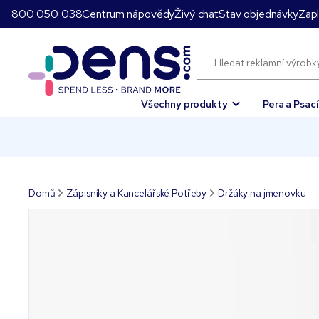
800 050 038
Centrum nápovědy
Živý chat
Stav objednávky
Zapl
Všechny produkty
Pera a Psac
Domů
Zápisníky a Kancelářské Potřeby
Držáky na jmenovku