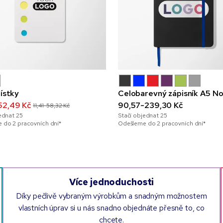
lístky
Celobarevný zápisník A5 No
52,49 Kč
90,57-239,30 Kč
11,41-58,32 Kč
jednat
25
Stačí objednat
25
 do 2 pracovních dní*
Odešleme do 2 pracovních dní*
Více jednoduchosti
Díky pečlivě vybraným výrobkům a snadným možnostem
vlastních úprav si u nás snadno objednáte přesně to, co
chcete.