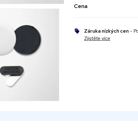
Cena
Záruka nízkých cen
- Po
Zjistěte více