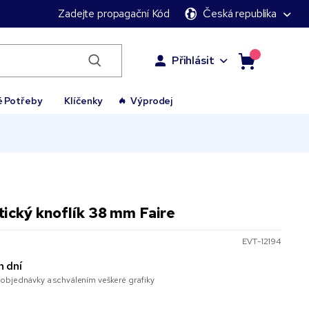
Zadejte propagační Kód
Česká republika
Přihlásit
é Potřeby
Klíčenky
Výprodej
ický knoflík 38 mm Faire
EVT-12194
h dní
objednávky a schválením veškeré grafiky