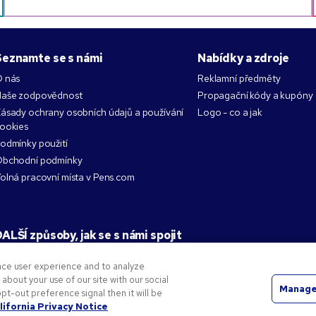
Seznamte se s námi
Nabídky a zdroje
 nás
Reklamní předměty
aše zodpovědnost
Propagační kódy a kupóny
ásady ochrany osobních údajů a používání
Logo - co a jak
ookies
odmínky použití
bchodní podmínky
olná pracovní místa v Pens.com
ALŠÍ způsoby, jak se s námi spojit
nce user experience and to analyze
bout your use of our site with our social
Manage
pt-out preference signal then it will be
y společnosti National Pen Company. Veškeré ostatní obchodní známky jsou vlastnictvím jejich přís
lifornia Privacy Notice