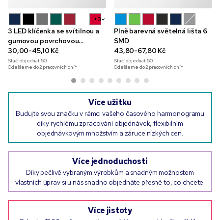
+3
3 LED klíčenka se svítilnou a
Plně barevná světelná lišta 6
gumovou povrchovou
SMD
úpravou
30,00-45,10 Kč
43,80-67,80 Kč
Stačí objednat
50
Stačí objednat
50
Odešleme do 2 pracovních dní*
Odešleme do 2 pracovních dní*
Více užitku
Budujte svou značku v rámci vašeho časového harmonogramu
díky rychlému zpracování objednávek, flexibilním
objednávkovým množstvím a záruce nízkých cen.
Více jednoduchosti
Díky pečlivě vybraným výrobkům a snadným možnostem
vlastních úprav si u nás snadno objednáte přesně to, co chcete.
Více jistoty