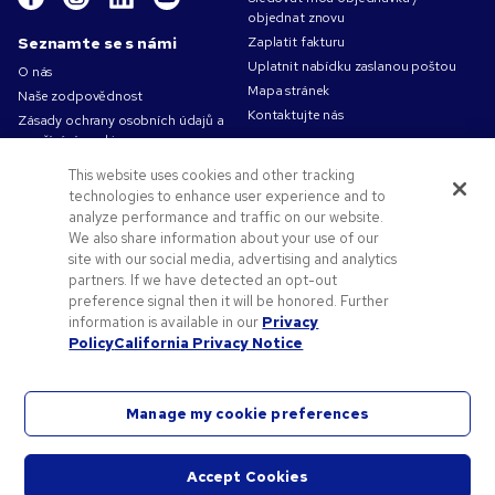
objednat znovu
Seznamte se s námi
Zaplatit fakturu
Uplatnit nabídku zaslanou poštou
O nás
Mapa stránek
Naše zodpovědnost
Kontaktujte nás
Zásady ochrany osobních údajů a
používání cookies
Podmínky použití
This website uses cookies and other tracking
Obchodní podmínky
technologies to enhance user experience and to
Volná pracovní místa v Pens.com
analyze performance and traffic on our website.
We also share information about your use of our
Nabídky a zdroje
site with our social media, advertising and analytics
partners. If we have detected an opt-out
Reklamní předměty
preference signal then it will be honored. Further
Propagační kódy a kupóny
information is available in our
Privacy
Logo - co a jak
Policy
California Privacy Notice
Manage my cookie preferences
©
2026
National Pen Company. Všechna práva vyhrazena. Pens.com a logo jsou obchodní
Accept Cookies
známky společnosti National Pen Company. Veškeré ostatní obchodní známky jsou
Start
vlastnictvím jejich příslušných vlastníků.