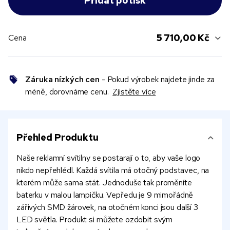
5 710,00 Kč
Cena
Záruka nízkých cen
- Pokud výrobek najdete jinde za
méně, dorovnáme cenu.
Zjistěte více
Přehled Produktu
Naše reklamní svítilny se postarají o to, aby vaše logo
nikdo nepřehlédl. Každá svítila má otočný podstavec, na
kterém může sama stát. Jednoduše tak proměníte
baterku v malou lampičku. Vepředu je 9 mimořádně
zářivých SMD žárovek, na otočném konci jsou další 3
LED světla. Produkt si můžete ozdobit svým