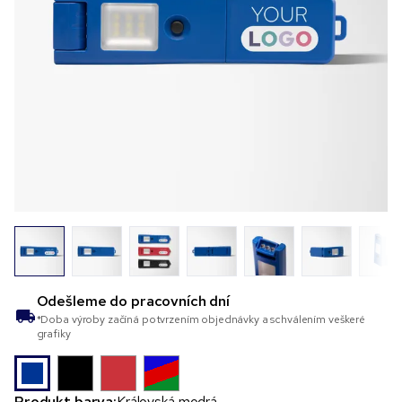
Odešleme do
pracovních dní
*Doba výroby začíná potvrzením objednávky a schválením veškeré
grafiky
Produkt barva:
Královská modrá