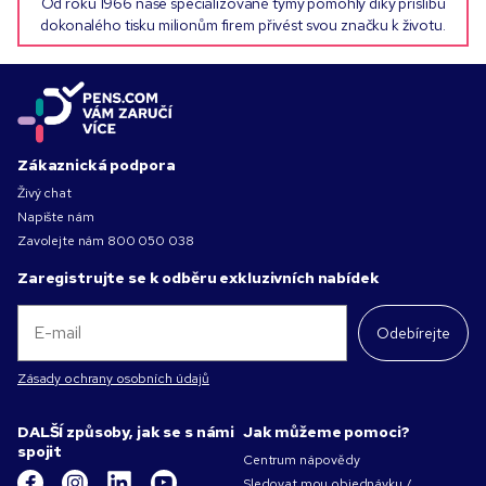
Od roku 1966 naše specializované týmy pomohly díky příslibu
dokonalého tisku milionům firem přivést svou značku k životu.
Zákaznická podpora
Živý chat
Napište nám
Zavolejte nám
800 050 038
Zaregistrujte se k odběru exkluzivních nabídek
Odebírejte
Zásady ochrany osobních údajů
DALŠÍ způsoby, jak se s námi
Jak můžeme pomoci?
spojit
Centrum nápovědy
Sledovat mou objednávku /