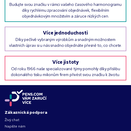
Budujte svou značku v rámci vašeho časového harmonogramu
díky rychlému zpracování objednávek, flexibilním
objednávkovým množstvím a záruce nízkých cen.
Více jednoduchosti
Díky pečlivě vybraným výrobkům a snadným možnostem
vlastních úprav si u nás snadno objednáte přesně to, co chcete.
Více jistoty
Od roku 1966 naše specializované týmy pomohly díky příslibu
dokonalého tisku milionům firem přivést svou značku k životu.
Zákaznická podpora
Živý chat
Napište nám