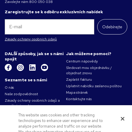
Zavolejte nám
800 050 038
Zaregistrujte se k odběru exkluzivních nabídek
Odebírejte
Zásady ochrany osobních údajů
DALŠÍ způsoby, jak se s námi
Jak můžeme pomoci?
spojit
Centrum nápovědy
Sledovat mou objednávku /
objednat znovu
Seznamte se s námi
Zaplatit fakturu
Uplatnit nabídku zaslanou poštou
O nás
Mapa stránek
Naše zodpovědnost
Kontaktujte nás
Zásady ochrany osobních údajů a
používání cookies
Podmínky použití
This website uses cookies and other tracking
Obchodní podmínky
technologies to enhance user experience and to
Volná pracovní místa v Pens.com
analyze performance and traffic on our website.
We also share information about your use of our