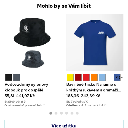
Mohlo by se Vám líbit
+12
Vodovzdorný nylonový
Bavlněné tričko Nanaimo s
klobouk pro dospělé
krátkým rukávem a gramáží
55,81-441,97 Kč
160 g/m²
168,36-243,39 Kč
Stačí objednat
5
Stačí objednat
10
Odešleme do 3 pracovních dní*
Odešleme do 2 pracovních dní*
Více užitku