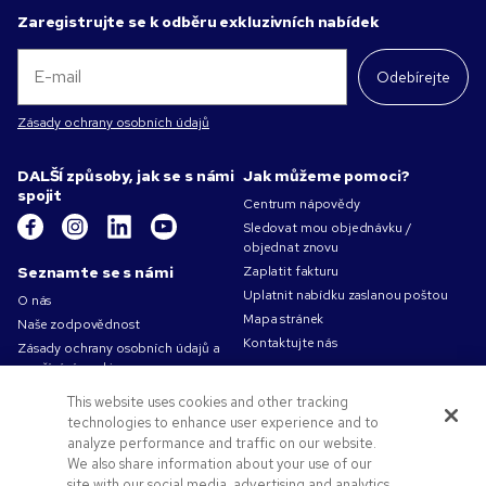
Zaregistrujte se k odběru exkluzivních nabídek
Odebírejte
Zásady ochrany osobních údajů
DALŠÍ způsoby, jak se s námi
Jak můžeme pomoci?
spojit
Centrum nápovědy
Sledovat mou objednávku /
objednat znovu
Seznamte se s námi
Zaplatit fakturu
Uplatnit nabídku zaslanou poštou
O nás
Mapa stránek
Naše zodpovědnost
Kontaktujte nás
Zásady ochrany osobních údajů a
používání cookies
Podmínky použití
This website uses cookies and other tracking
Obchodní podmínky
technologies to enhance user experience and to
Volná pracovní místa v Pens.com
analyze performance and traffic on our website.
We also share information about your use of our
Nabídky a zdroje
site with our social media, advertising and analytics