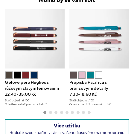
Mohlo by se Vám líbit
Gelové pero Hughes s
Propiska Pacifica s
růžovým zlatým lemováním
bronzovými detaily
22,40-35,00 Kč
7,30-18,60 Kč
Stačí objednat
100
Stačí objednat
150
Odešleme do 2 pracovních dní*
Odešleme do 2 pracovních dní*
Více užitku
Budujte svou značku v rámci vašeho časového harmonogramu