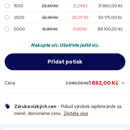
1500
23,60 Kč
21,24 Kč
31 860,00 Kč
2500
22,30 Kč
20,07 Kč
50 175,00 Kč
5000
19,80 Kč
17,82 Kč
89 100,00 Kč
Nakupte víc. Ušetřete ještě víc.
original price:
current sale price:
1 862,00 Kč
Cena
2 049,00 Kč
Záruka nízkých cen
- Pokud výrobek najdete jinde za
méně, dorovnáme cenu.
Zjistěte více