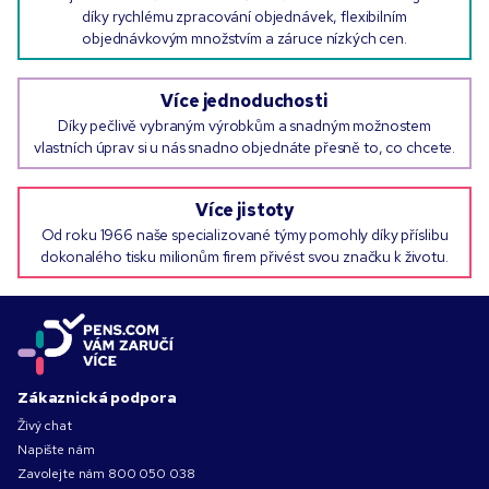
díky rychlému zpracování objednávek, flexibilním
objednávkovým množstvím a záruce nízkých cen.
Více jednoduchosti
Díky pečlivě vybraným výrobkům a snadným možnostem
vlastních úprav si u nás snadno objednáte přesně to, co chcete.
Více jistoty
Od roku 1966 naše specializované týmy pomohly díky příslibu
dokonalého tisku milionům firem přivést svou značku k životu.
Zákaznická podpora
Živý chat
Napište nám
Zavolejte nám
800 050 038