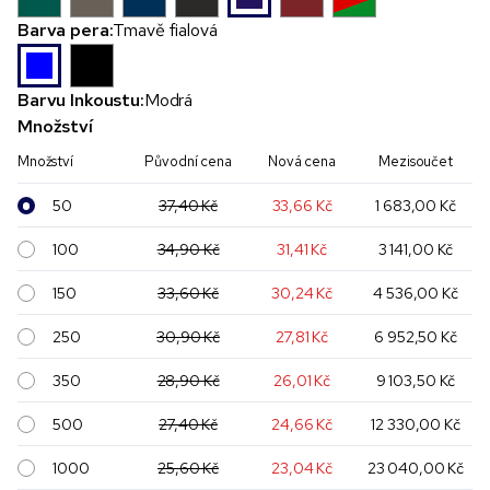
Barva pera:
Tmavě fialová
Barvu Inkoustu:
Modrá
Množství
Množství
Původní cena
Nová cena
Mezisoučet
50
37,40 Kč
33,66 Kč
1 683,00 Kč
100
34,90 Kč
31,41 Kč
3 141,00 Kč
150
33,60 Kč
30,24 Kč
4 536,00 Kč
250
30,90 Kč
27,81 Kč
6 952,50 Kč
350
28,90 Kč
26,01 Kč
9 103,50 Kč
500
27,40 Kč
24,66 Kč
12 330,00 Kč
1000
25,60 Kč
23,04 Kč
23 040,00 Kč