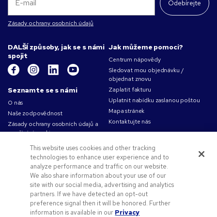
Odebírejte
Zásady ochrany osobních údajů
DALŠÍ způsoby, jak se s námi
Jak můžeme pomoci?
spojit
Centrum nápovědy
Sledovat mou objednávku /
objednat znovu
Seznamte se s námi
Zaplatit fakturu
Uplatnit nabídku zaslanou poštou
O nás
Mapa stránek
Naše zodpovědnost
Kontaktujte nás
Zásady ochrany osobních údajů a
používání cookies
Podmínky použití
This website uses cookies and other tracking
Obchodní podmínky
technologies to enhance user experience and to
Volná pracovní místa v Pens.com
analyze performance and traffic on our website.
We also share information about your use of our
Nabídky a zdroje
site with our social media, advertising and analytics
partners. If we have detected an opt-out
Reklamní předměty
preference signal then it will be honored. Further
Propagační kódy a kupóny
information is available in our
Privacy
Logo - co a jak