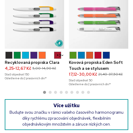
+3
Recyklovaná propiska Clara
Kovová propiska Eden Soft
4,25-12,67 Kč
Touch a se stylusem
5,00-14,90 Kč
17,12-30,00 Kč
21,40-37,50 Kč
Stačí objednat
150
Odešleme do 2 pracovních dní*
Stačí objednat
50
Odešleme do 2 pracovních dní*
Více užitku
Budujte svou značku v rámci vašeho časového harmonogramu
díky rychlému zpracování objednávek, flexibilním
objednávkovým množstvím a záruce nízkých cen.