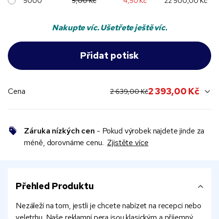
5000
5,00 Kč
4,50 Kč
22 500,00 Kč
Nakupte víc. Ušetřete ještě víc.
original price:
current sale price:
2 393,00 Kč
Cena
2 639,00 Kč
Záruka nízkých cen
- Pokud výrobek najdete jinde za
méně, dorovnáme cenu.
Zjistěte více
Přehled Produktu
Nezáleží na tom, jestli je chcete nabízet na recepci nebo
veletrhu. Naše reklamní pera jsou klasickým a příjemný