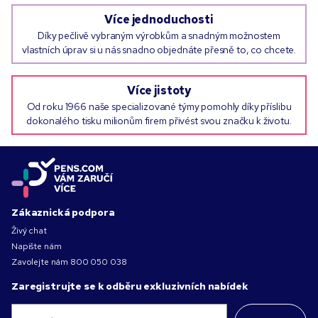
Více jednoduchosti
Díky pečlivě vybraným výrobkům a snadným možnostem
vlastních úprav si u nás snadno objednáte přesně to, co chcete.
Více jistoty
Od roku 1966 naše specializované týmy pomohly díky příslibu
dokonalého tisku milionům firem přivést svou značku k životu.
Zákaznická podpora
Živý chat
Napište nám
Zavolejte nám
800 050 038
Zaregistrujte se k odběru exkluzivních nabídek