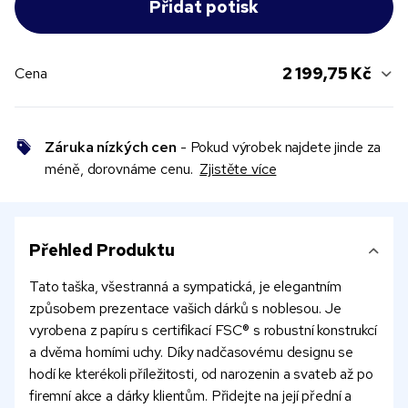
2 199,75 Kč
Cena
Záruka nízkých cen
- Pokud výrobek najdete jinde za
méně, dorovnáme cenu.
Zjistěte více
Přehled Produktu
Tato taška, všestranná a sympatická, je elegantním
způsobem prezentace vašich dárků s noblesou. Je
vyrobena z papíru s certifikací FSC® s robustní konstrukcí
a dvěma horními uchy. Díky nadčasovému designu se
hodí ke kterékoli příležitosti, od narozenin a svateb až po
firemní akce a dárky klientům. Přidejte na její přední a