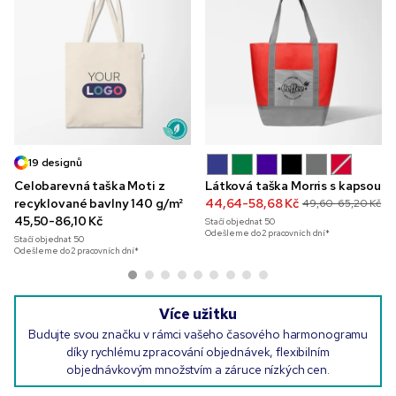
19 designů
Celobarevná taška Moti z
Látková taška Morris s kapsou
recyklované bavlny 140 g/m²
44,64-58,68 Kč
49,60-65,20 Kč
45,50-86,10 Kč
Stačí objednat
50
Odešleme do 2 pracovních dní*
Stačí objednat
50
Odešleme do 2 pracovních dní*
Více užitku
Budujte svou značku v rámci vašeho časového harmonogramu
díky rychlému zpracování objednávek, flexibilním
objednávkovým množstvím a záruce nízkých cen.