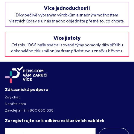
Více jednoduchosti
Díky pečlivě vybraným výrobkům a snadným možnostem
vlastních úprav si u nás snadno objednáte přesně to, co chcete.
Více jistoty
Od roku 1966 naše specializované týmy pomohly díky příslibu
dokonalého tisku milionům firem přivést svou značku k životu.
Zákaznická podpora
Živý chat
Napište nám
Zavolejte nám
800 050 038
Zaregistrujte se k odběru exkluzivních nabídek