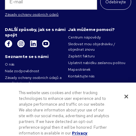
Odebírejte
Zásady ochrany osobních údajů
DALŠÍ způsoby, jak se s námi
Jak můžeme pomoci?
spojit
Centrum nápovědy
Sledovat mou objednávku /
objednat znovu
Seznamte se s námi
Zaplatit fakturu
Uplatnit nabídku zaslanou poštou
O nás
Mapa stránek
Naše zodpovědnost
Kontaktujte nás
Zásady ochrany osobních údajů a
používání cookies
Podmínky použití
This website uses cookies and other tracking
Obchodní podmínky
technologies to enhance user experience and to
Volná pracovní místa v Pens.com
analyze performance and traffic on our website.
We also share information about your use of our
Nabídky a zdroje
site with our social media, advertising and analytics
partners. If we have detected an opt-out
Reklamní předměty
preference signal then it will be honored. Further
Propagační kódy a kupóny
information is available in our
Privacy
Logo - co a jak