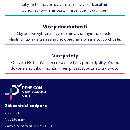
díky rychlému zpracování objednávek, flexibilním
objednávkovým množstvím a záruce nízkých cen.
Více jednoduchosti
Díky pečlivě vybraným výrobkům a snadným možnostem
vlastních úprav si u nás snadno objednáte přesně to, co chcete.
Více jistoty
Od roku 1966 naše specializované týmy pomohly díky příslibu
dokonalého tisku milionům firem přivést svou značku k životu.
Zákaznická podpora
Živý chat
Napište nám
Zavolejte nám
800 050 038