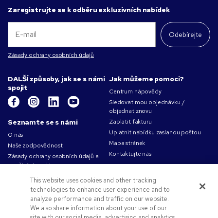
Zaregistrujte se k odběru exkluzivních nabídek
Odebírejte
Zásady ochrany osobních údajů
DALŠÍ způsoby, jak se s námi
Jak můžeme pomoci?
spojit
Centrum nápovědy
Sledovat mou objednávku /
objednat znovu
Seznamte se s námi
Zaplatit fakturu
Uplatnit nabídku zaslanou poštou
O nás
Mapa stránek
Naše zodpovědnost
Kontaktujte nás
Zásady ochrany osobních údajů a
používání cookies
Podmínky použití
This website uses cookies and other tracking
Obchodní podmínky
technologies to enhance user experience and to
Volná pracovní místa v Pens.com
analyze performance and traffic on our website.
We also share information about your use of our
Nabídky a zdroje
site with our social media, advertising and analytics