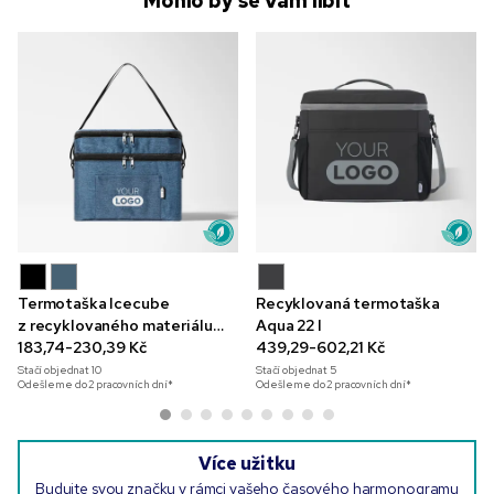
Mohlo by se Vám líbit
Termotaška Icecube
Recyklovaná termotaška
z recyklovaného materiálu
Aqua 22 l
600D
183,74-230,39 Kč
439,29-602,21 Kč
Stačí objednat
10
Stačí objednat
5
Odešleme do 2 pracovních dní*
Odešleme do 2 pracovních dní*
Více užitku
Budujte svou značku v rámci vašeho časového harmonogramu