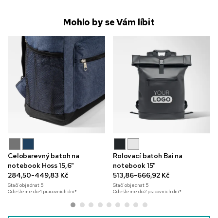
Mohlo by se Vám líbit
Celobarevný batoh na
Rolovací batoh Bai na
notebook Hoss 15,6"
notebook 15"
284,50-449,83 Kč
513,86-666,92 Kč
Stačí objednat
5
Stačí objednat
5
Odešleme do 4 pracovních dní*
Odešleme do 2 pracovních dní*