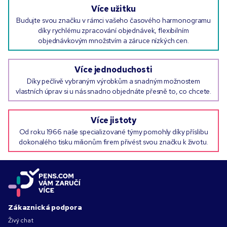
Více užitku
Budujte svou značku v rámci vašeho časového harmonogramu
díky rychlému zpracování objednávek, flexibilním
objednávkovým množstvím a záruce nízkých cen.
Více jednoduchosti
Díky pečlivě vybraným výrobkům a snadným možnostem
vlastních úprav si u nás snadno objednáte přesně to, co chcete.
Více jistoty
Od roku 1966 naše specializované týmy pomohly díky příslibu
dokonalého tisku milionům firem přivést svou značku k životu.
Zákaznická podpora
Živý chat