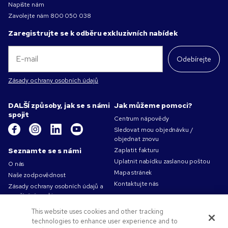
Napište nám
Zavolejte nám
800 050 038
Zaregistrujte se k odběru exkluzivních nabídek
Odebírejte
Zásady ochrany osobních údajů
DALŠÍ způsoby, jak se s námi
Jak můžeme pomoci?
spojit
Centrum nápovědy
Sledovat mou objednávku /
objednat znovu
Seznamte se s námi
Zaplatit fakturu
Uplatnit nabídku zaslanou poštou
O nás
Mapa stránek
Naše zodpovědnost
Kontaktujte nás
Zásady ochrany osobních údajů a
používání cookies
Podmínky použití
This website uses cookies and other tracking
Obchodní podmínky
technologies to enhance user experience and to