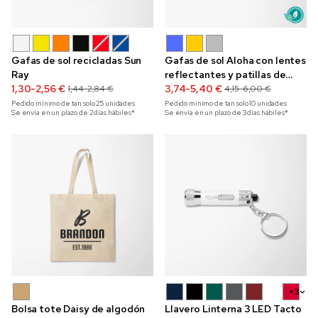
Gafas de sol recicladas Sun
Gafas de sol Aloha con lentes
Ray
reflectantes y patillas de
1,30-2,56 €
bambú
3,74-5,40 €
1,44-2,84 €
4,15-6,00 €
Pedido mínimo de tan solo
25
unidades
Pedido mínimo de tan solo
10
unidades
Se envía en un plazo de 2 días hábiles*
Se envía en un plazo de 3 días hábiles*
+3
Bolsa tote Daisy de algodón
Llavero Linterna 3 LED Tacto