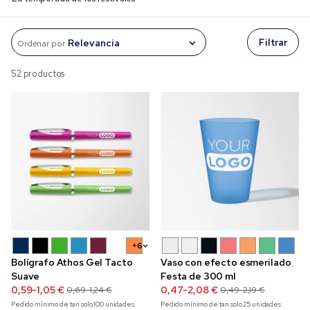
Filtrar
Ordenar por
52 productos
+6
Bolígrafo Athos Gel Tacto
Vaso con efecto esmerilado
Suave
Festa de 300 ml
0,59-1,05 €
0,47-2,08 €
0,69-1,24 €
0,49-2,19 €
Pedido mínimo de tan solo
100
unidades
Pedido mínimo de tan solo
25
unidades