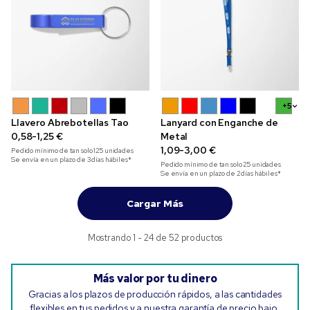
+5
Llavero Abrebotellas Tao
Lanyard con Enganche de
0,58-1,25 €
Metal
1,09-3,00 €
Pedido mínimo de tan solo
125
unidades
Se envía en un plazo de 3 días hábiles*
Pedido mínimo de tan solo
25
unidades
Se envía en un plazo de 2 días hábiles*
Cargar Más
Mostrando 1 - 24 de 52 productos
Más valor por tu dinero
Gracias a los plazos de producción rápidos, a las cantidades
flexibles en tus pedidos y a nuestra garantía de precio bajo,