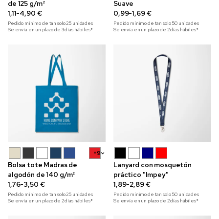
de 125 g/m²
Suave
1,11-4,90 €
0,99-1,69 €
Pedido mínimo de tan solo
25
unidades
Pedido mínimo de tan solo
50
unidades
Se envía en un plazo de 3 días hábiles*
Se envía en un plazo de 2 días hábiles*
+9
Bolsa tote Madras de
Lanyard con mosquetón
algodón de 140 g/m²
práctico "Impey"
1,76-3,50 €
1,89-2,89 €
Pedido mínimo de tan solo
25
unidades
Pedido mínimo de tan solo
50
unidades
Se envía en un plazo de 2 días hábiles*
Se envía en un plazo de 2 días hábiles*