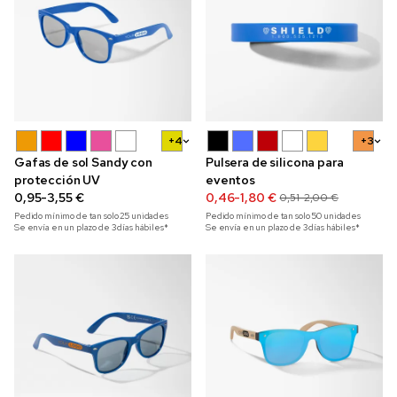
+4
+3
Gafas de sol Sandy con
Pulsera de silicona para
protección UV
eventos
0,95-3,55 €
0,46-1,80 €
0,51-2,00 €
Pedido mínimo de tan solo
25
unidades
Pedido mínimo de tan solo
50
unidades
Se envía en un plazo de 3 días hábiles*
Se envía en un plazo de 3 días hábiles*