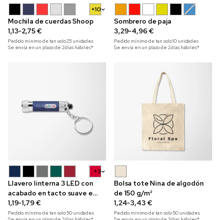
+10
Mochila de cuerdas Shoop
Sombrero de paja
1,13-2,75 €
3,29-4,96 €
Pedido mínimo de tan solo
25
unidades
Pedido mínimo de tan solo
10
unidades
Se envía en un plazo de 2 días hábiles*
Se envía en un plazo de 2 días hábiles*
+3
Llavero linterna 3 LED con
Bolsa tote Nina de algodón
acabado en tacto suave e
de 150 g/m²
impresión a color
1,19-1,79 €
1,24-3,43 €
Pedido mínimo de tan solo
50
unidades
Pedido mínimo de tan solo
50
unidades
Se envía en un plazo de 2 días hábiles*
Se envía en un plazo de 3 días hábiles*