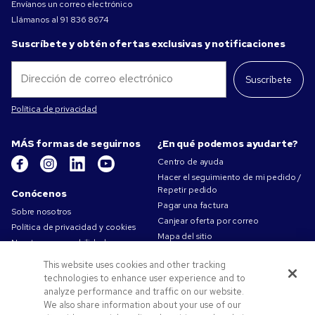
Envíanos un correo electrónico
Llámanos al
91 836 8674
Suscríbete y obtén ofertas exclusivas y notificaciones
Suscríbete
Política de privacidad
MÁS formas de seguirnos
¿En qué podemos ayudarte?
Centro de ayuda
Hacer el seguimiento de mi pedido /
Repetir pedido
Conócenos
Pagar una factura
Sobre nosotros
Canjear oferta por correo
Política de privacidad y cookies
Mapa del sitio
Nuestra responsabilidad
Contáctanos
Condiciones de uso
This website uses cookies and other tracking
Condiciones de Venta
technologies to enhance user experience and to
Trabajar en Pens.com
analyze performance and traffic on our website.
We also share information about your use of our
Ofertas y recursos