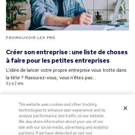
PROMOUVOIR LES PME
Créer son entreprise : une liste de choses
à faire pour les petites entreprises
L’idée de lancer votre propre entreprise vous trotte dans
la tête ? Rassurez-vous, vous n’êtes pas…
il y a 2 ans
This website uses cookies and other tracking
technologies to enhance user experience and to
À propos de Pens.com
Objets Publicitaires
analyze performance and traffic on our website.
We also share information about your use of our
Codes Promo & Coupons
Conditions d’utilisation
site with our social media, advertising and analytics
partners. If we have detected an opt-out
Politique de confidentialité