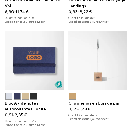
Porte-carte Aluminium Anti-
Porte-documents de voyage
Vol
Landings
6,90-11,74 €
0,93-8,22 €
Quantité minimale :
5
Quantité minimale :
10
Expédition sous 3 jours ouvrés*
Expédition sous 3 jours ouvrés*
Bloc A7 de notes
Clip mémos en bois de pin
autocollantes Lottie
0,65-1,79 €
0,91-2,35 €
Quantité minimale :
25
Expédition sous 3 jours ouvrés*
Quantité minimale :
75
Expédition sous 3 jours ouvrés*