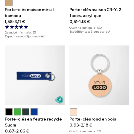
Porte-clés maison métal
Porte-clés maison CR-Y, 2
bambou
faces, acrylique
1,58-3,11 €
0,51-1,18 €
1
Quantité minimale :
100
Expédition sous 3 jours ouvrés*
Quantité minimale :
25
Expédition sous 3 jours ouvrés*
Porte-clés en feutre recyclé
Porte-clés rond en bois
Suora
0,93-2,18 €
0,87-2,66 €
Quantité minimale :
50