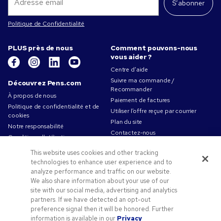
S’abonner
Politique de Confidentialité
PLUS près de nous
Comment pouvons-nous
vous aider ?
Centre d’aide
Suivre ma commande /
Découvrez Pens.com
Recommander
À propos de nous
Paiement de factures
Politique de confidentialité et de
Utiliser l’offre reçue par courrier
cookies
Plan du site
Notre responsabilité
Contactez-nous
Conditions d'utilisation
Conditions générales de vente
This website uses cookies and other tracking
Travailler chez Pens.com
technologies to enhance user experience and to
analyze performance and traffic on our website.
Offres et ressources
We also share information about your use of our
Codes promo & coupons
site with our social media, advertising and analytics
Objets publicitaires
partners. If we have detected an opt-out
preference signal then it will be honored. Further
Conseils de création
information is available in our
Privacy