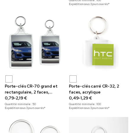
Quantité minimale :
100
Expédition sous 3 jours ouvrés*
Porte-clés CR-70 grand et
Porte-clés carré CR-32, 2
rectangulaire, 2 faces,
faces, acrylique
acrylique
0,79-2,19 €
0,49-1,29 €
Quantité minimale :
50
Quantité minimale :
100
Expédition sous 3 jours ouvrés*
Expédition sous 3 jours ouvrés*