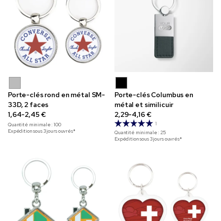
Porte-clés rond en métal SM-
Porte-clés Columbus en
33D, 2 faces
métal et similicuir
1,64-2,45 €
2,29-4,16 €
1
Quantité minimale :
100
Expédition sous 3 jours ouvrés*
Quantité minimale :
25
Expédition sous 3 jours ouvrés*