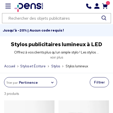
Jusqu’à -20% | Aucun code requis !
Stylos publicitaires lumineux à LED
Offrez à vos clients plus qu'un simple stylo ! Les stylos ...
voir plus
Accueil
Stylos et Écriture
Stylos
Stylos lumineux
Filtrer
Trier par
3 produits