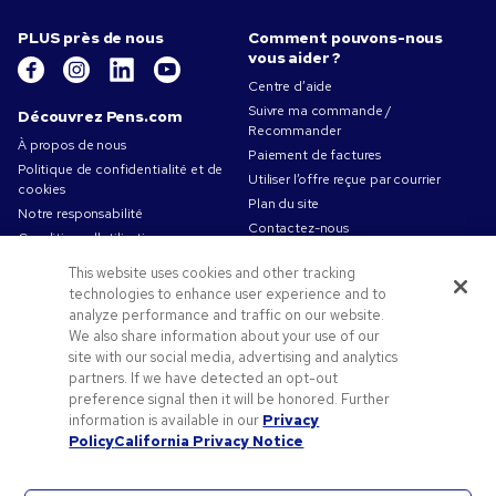
PLUS près de nous
Comment pouvons-nous
vous aider ?
Centre d’aide
Suivre ma commande /
Découvrez Pens.com
Recommander
À propos de nous
Paiement de factures
Politique de confidentialité et de
Utiliser l’offre reçue par courrier
cookies
Plan du site
Notre responsabilité
Contactez-nous
Conditions d'utilisation
Conditions générales de vente
This website uses cookies and other tracking
Travailler chez Pens.com
technologies to enhance user experience and to
analyze performance and traffic on our website.
Offres et ressources
We also share information about your use of our
Codes promo & coupons
site with our social media, advertising and analytics
Objets publicitaires
partners. If we have detected an opt-out
preference signal then it will be honored. Further
Conseils de création
information is available in our
Privacy
Blog
Policy
California Privacy Notice