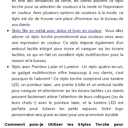
en tête des tendances de vente, les clients adorent ce stylo
torche pour sa sélection de couleurs à la mode et l'impression
en couleur. Avec plusieurs options de couleurs à la mode, ce
stylo est sûr de trouver une place d'honneur sur le bureau de
vos clients.
Stylo Sky en métal avec stylus et logo en couleur
: Vous allez
adorer ce stylo torche promotionnel aux couleurs vives avec
une impression en couleur. Ce stylo dispose également d'un
embout tactile intégré pour écrire et naviguer sur les écrans
tactiles, ce qui en fait un excellent stylo multifonction pour la
maison et le bureau.
Stylo avec Pointeur Laser et Lumière : Un stylo quatre-en-un,
ce gadget multifonction offre beaucoup à vos clients, c'est
pourquoi ils l'adorent ! Ce stylo torche comprend une lumière
LED, un pointeur laser, une pointe à bille et un embout tactile
pour naviguer et sélectionner sur les écrans tactiles. Les clients
peuvent facilement attirer l'attention de leurs collègues (ou de
leurs chats !) avec le pointeur laser, et la lumière LED est
parfaite pour éclairer les petits espaces. Votre logo
personnalisé sera gravé au laser pour une promotion durable.
Comment puis-je Utiliser les Stylos Torche pour