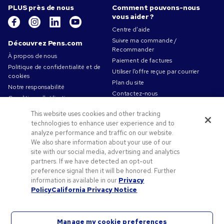
PLUS près de nous
Comment pouvons-nous
vous aider ?
Centre d’aide
Suivre ma commande /
Découvrez Pens.com
Recommander
À propos de nous
Paiement de factures
Politique de confidentialité et de
Utiliser l’offre reçue par courrier
cookies
Plan du site
Notre responsabilité
Contactez-nous
Conditions d'utilisation
Conditions générales de vente
This website uses cookies and other tracking
Travailler chez Pens.com
technologies to enhance user experience and to
analyze performance and traffic on our website.
Offres et ressources
We also share information about your use of our
Codes promo & coupons
site with our social media, advertising and analytics
Objets publicitaires
partners. If we have detected an opt-out
preference signal then it will be honored. Further
Conseils de création
information is available in our
Privacy
Blog
Policy
California Privacy Notice
Manage my cookie preferences