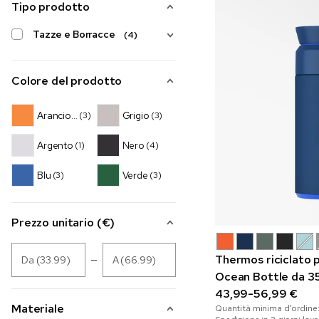
Tipo prodotto
Tazze e Borracce
(4)
Colore del prodotto
Arancione
Grigio
(3)
(3)
Argento
Nero
(1)
(4)
Blu
Verde
(3)
(3)
Prezzo unitario (€)
Thermos riciclato p
Da (33.99)
A (66.99)
Ocean Bottle da 3
43,99-56,99 €
Materiale
Quantità minima d'ordine