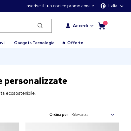
Inserisci il tuo codice promozionale
Italia
Accedi
avi
Gadgets Tecnologici
Offerte
e personalizzate
ata ecosostenibile.
Ordina per