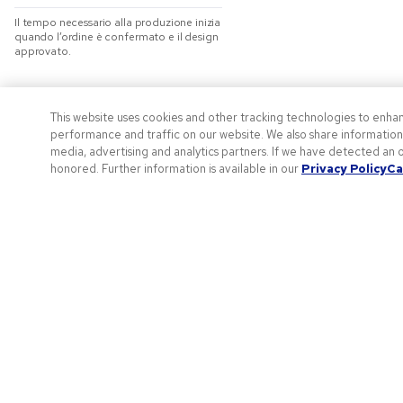
Il tempo necessario alla produzione inizia
quando l’ordine è confermato e il design
approvato.
This website uses cookies and other tracking technologies to enha
Più risparmio
performance and traffic on our website. We also share information a
media, advertising and analytics partners. If we have detected an o
Tempi di produzione rapidi, flessibilità sui volumi degli ordini
honored. Further information is available in our
Privacy Policy
Ca
e garanzia miglior prezzo: costruisci il tuo brand in modo
puntuale, rispettando il budget.
S
C
I
L
Assistenza Clienti
T
Chat dal vivo
C