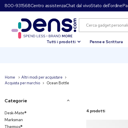
800-931568
Centro assistenza
Chat dal vivo
Stato dell'ordine
Pa
Tutti i prodotti
Penne e Scrittura
Home
Altri modi per acquistare
Acquista per marchio
Ocean Bottle
Categorie
4 prodotti
Desk-Mate®
Marksman
Thermos®