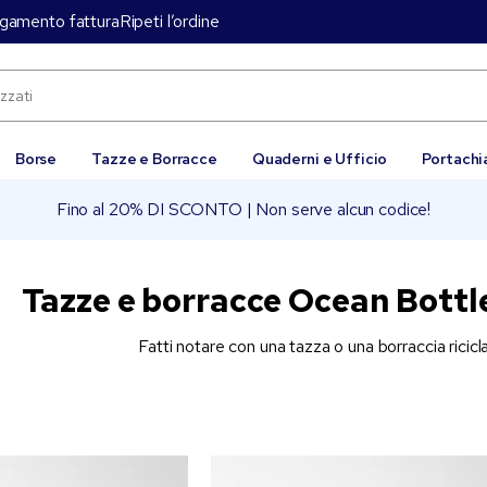
gamento fattura
Ripeti l’ordine
Borse
Tazze e Borracce
Quaderni e Ufficio
Portachi
Fino al 20% DI SCONTO | Non serve alcun codice!
Tazze e borracce Ocean Bottl
Fatti notare con una tazza o una borraccia ricicl