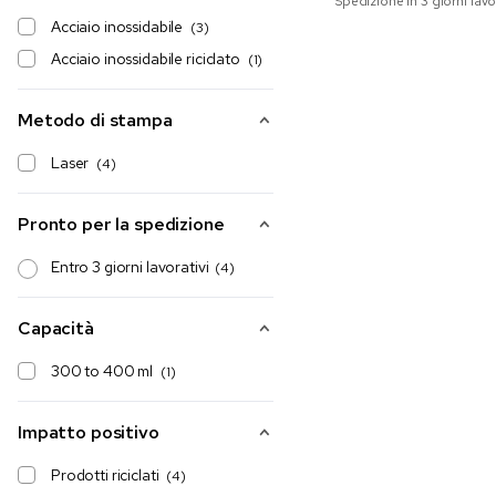
Spedizione in 3 giorni lavo
Acciaio inossidabile
(3)
Acciaio inossidabile riciclato
(1)
Metodo di stampa
Laser
(4)
Pronto per la spedizione
Entro 3 giorni lavorativi
(4)
Capacità
300 to 400 ml
(1)
Impatto positivo
Prodotti riciclati
(4)