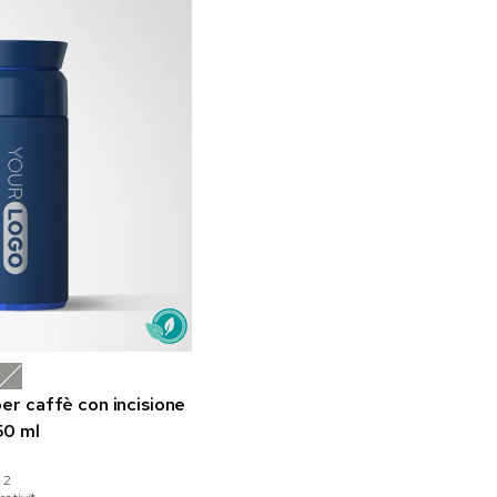
er caffè con incisione
50 ml
:
2