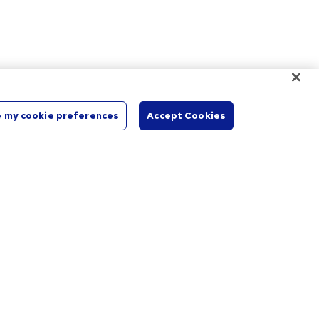
Più fiducia
 my cookie preferences
Accept Cookies
Dal 1966, il nostro team aiuta le aziende a promuovere la
loro immagine professionale con la promessa di una
Avvia
chat
stampa perfetta.
Come possiamo esserti d’aiuto?
pon
Centro assistenza
Segui il mio ordine/Ripeti ordine
zione
Pagamento fattura
Riscatta offerta ricevuta per posta
Mappa del sito