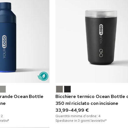
 grande Ocean Bottle
Bicchiere termico Ocean Bottle 
one
350 ml riciclato con incisione
33,99-44,99 €
:
2
Quantità minima d'ordine:
4
rativi*
Spedizione in 3 giorni lavorativi*