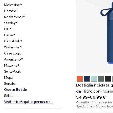
Moleskine®
Herschel
Rocketbook®
Stanley®
BIC®
Parker®
CamelBak®
Waterman®
Case Logic
Americano®
Maxema®
Swiss Peak
Mepal
Senator
Bottiglia riciclata
Ocean Bottle
da 1 litro con incisi
Stilolinea
54,99-66,99 €
Vedi tutto Acquista per marchio
Quantità minima d'ordine
Spedizione in 3 giorni lavo