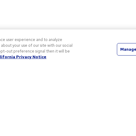
nce user experience and to analyze
Più semplicità
bout your use of our site with our social
Manage
pt-out preference signal then it will be
Con i nostri prodotti comodamente personalizzabili è
lifornia Privacy Notice
ancora più facile trovare quello che cerchi.
copri di più su di noi
Offerte e risorse
hi siamo
Codici promozionali e cou
nformativa sulla Privacy e l'utilizzo dei cookie
Gadget personalizzati
a nostra responsabilità
Spunti Grafici Personalizza
ermini d'uso
Blog
ondizioni di Vendita