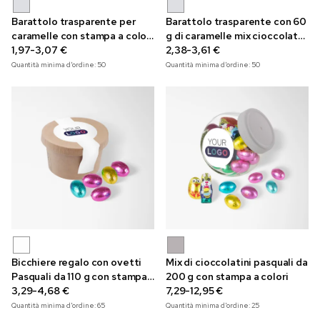
Barattolo trasparente per
Barattolo trasparente con 60
caramelle con stampa a colori
g di caramelle mix cioccolato
e 40 g di mix di cioccolato
1,97-3,07 €
con coperchio a stampa a
2,38-3,61 €
Carletti
colori
Quantità minima d'ordine:
50
Quantità minima d'ordine:
50
Bicchiere regalo con ovetti
Mix di cioccolatini pasquali da
Pasquali da 110 g con stampa
200 g con stampa a colori
a colori
3,29-4,68 €
7,29-12,95 €
Quantità minima d'ordine:
65
Quantità minima d'ordine:
25