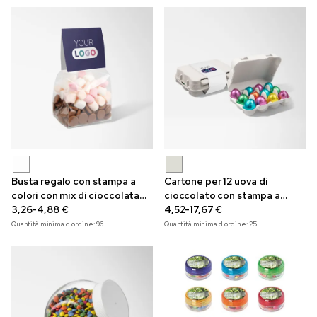
Busta regalo con stampa a
Cartone per 12 uova di
colori con mix di cioccolata
cioccolato con stampa a
calda da 70g
3,26-4,88 €
colori
4,52-17,67 €
Quantità minima d'ordine:
96
Quantità minima d'ordine:
25