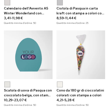
Calendario dell’Avvento A5
Ciotola di Pasqua in carta
Winter Wonderland con
kraft con stampa a colori con
cioccolatini e stampa a colori
3,41-11,98 €
uova di Pasqua pralinate
8,59-11,44 €
Quantità minima d'ordine:
50
Quantità minima d'ordine:
25
Scatola di uova di Pasqua con
Cono da 180 gr di cioccolatini
cioccolato belga, con stampa
colorati con stampa a colori
a colori
10,29-23,07 €
4,21-5,28 €
Quantità minima d'ordine:
50
Quantità minima d'ordine:
50