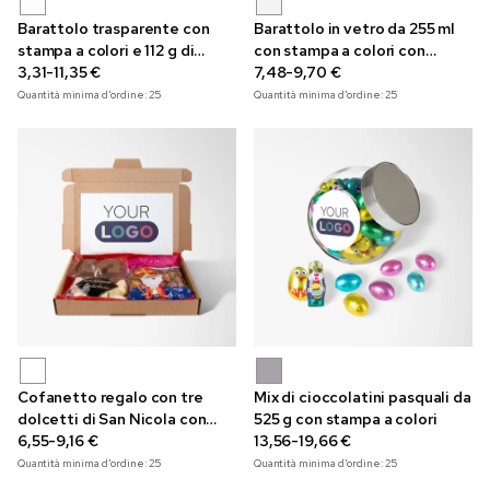
Barattolo trasparente con
Barattolo in vetro da 255 ml
stampa a colori e 112 g di
con stampa a colori con
ovetti Pasquali
3,31-11,35 €
cioccolatini Choco Mix
7,48-9,70 €
Quantità minima d'ordine:
25
Quantità minima d'ordine:
25
Cofanetto regalo con tre
Mix di cioccolatini pasquali da
dolcetti di San Nicola con
525 g con stampa a colori
stampa a colori
6,55-9,16 €
13,56-19,66 €
Quantità minima d'ordine:
25
Quantità minima d'ordine:
25