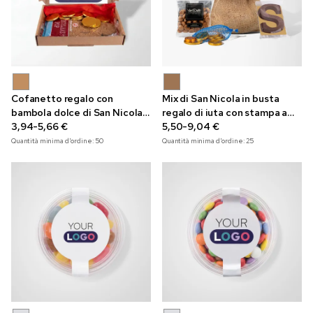
Cofanetto regalo con
Mix di San Nicola in busta
bambola dolce di San Nicola e
regalo di iuta con stampa a
monete, con stampa a colori
3,94-5,66 €
colori
5,50-9,04 €
Quantità minima d'ordine:
50
Quantità minima d'ordine:
25