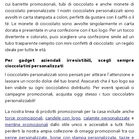
cui barrette promozionali, tubi di cioccolato e anche monete di
cioccolato personalizzate. I nostri cioccolatini personalizzati sono
avvolti in carta stampata a colori, perfetti da gustare con il caffè o il
tè. Le monete di cioccolato sono avvolte singolarmente in carta
dorata e presentate in una confezione con il tuo logo. Per un tocco
divertente e colorato, puoi scegliere una confezione simile ad un
tubo trasparente riempito con mini confetti di cioccolato: un regalo
ideale per tutte le età.
Per gadget aziendali irresistibili, scegli sempre
cioccolatini personalizzati
I cioccolatini personalizzati sono pensati per attirare l’attenzione e
lasciare un ricordo dolce del tuo brand. Assicurati che il tuo logo sia
ben visibile su ogni cioccolatino distribuito. Per eventi speciali o
campagne promozionali, acquista oggi stesso i tuoi cioccolatini
personalizzabili!
La nostra linea di prodotti promozionali per la casa include anche
torce promozionali
,
candele con logo
,
calamite personalizzate
e
mentine promozionali
dallo stile unico e accessibili a tutti. Non
perderti la nostra ampia collezione di omaggi promozionali tra cui
penne personalizzate
,
borse con stampa personalizzata
,
tazze e