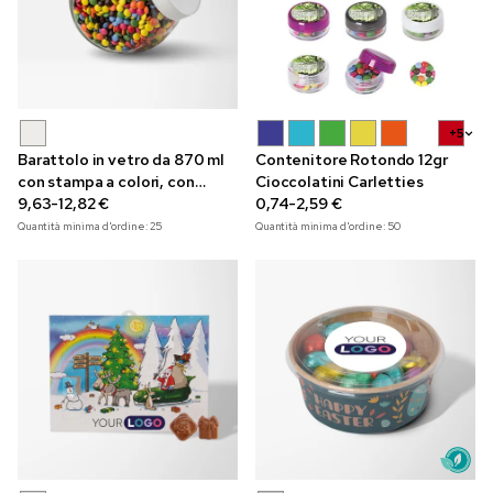
+5
Barattolo in vetro da 870 ml
Contenitore Rotondo 12gr
con stampa a colori, con
Cioccolatini Carletties
cioccolatini Choco Mix
9,63-12,82 €
0,74-2,59 €
Quantità minima d'ordine:
25
Quantità minima d'ordine:
50