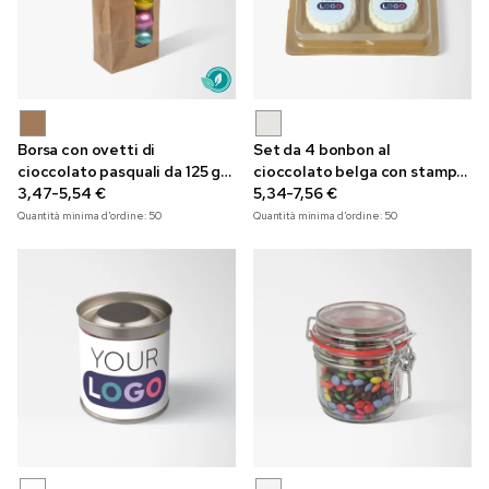
Borsa con ovetti di
Set da 4 bonbon al
cioccolato pasquali da 125 g
cioccolato belga con stampa
con stampa a colori
3,47-5,54 €
a colori
5,34-7,56 €
Quantità minima d'ordine:
50
Quantità minima d'ordine:
50