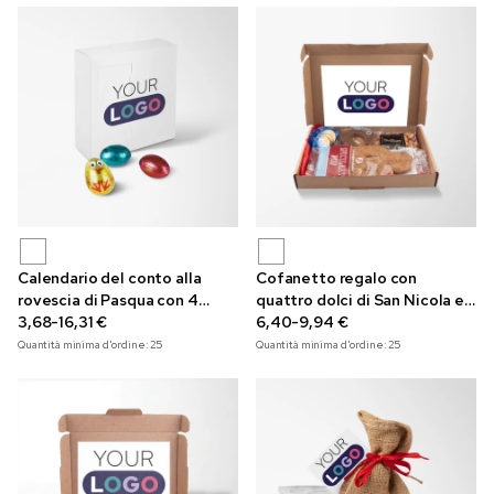
Calendario del conto alla
Cofanetto regalo con
rovescia di Pasqua con 4
quattro dolci di San Nicola e
ovetti Pasquali, con stampa a
3,68-16,31 €
stampa a colori
6,40-9,94 €
colori
Quantità minima d'ordine:
25
Quantità minima d'ordine:
25