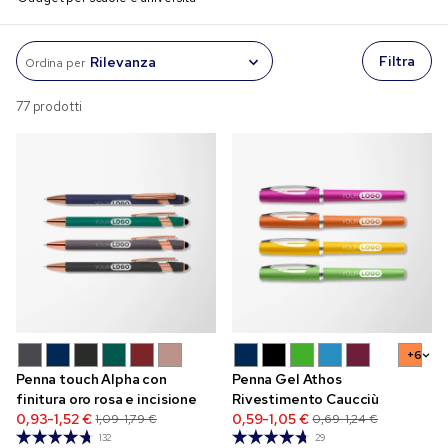
Filtra
Ordina per
77 prodotti
+6
Penna touch Alpha con
Penna Gel Athos
finitura oro rosa e incisione
Rivestimento Caucciù
0,93-1,52 €
0,59-1,05 €
1,09-1,79 €
0,69-1,24 €
132
29