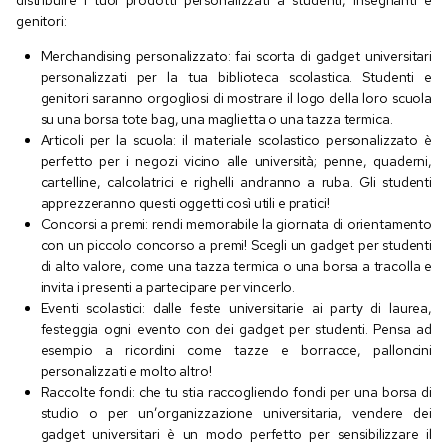
distribuire i tuoi prodotti personalizzati a studenti, insegnanti e
genitori:
Merchandising personalizzato: fai scorta di gadget universitari
personalizzati per la tua biblioteca scolastica. Studenti e
genitori saranno orgogliosi di mostrare il logo della loro scuola
su una borsa tote bag, una maglietta o una tazza termica.
Articoli per la scuola: il materiale scolastico personalizzato è
perfetto per i negozi vicino alle università; penne, quaderni,
cartelline, calcolatrici e righelli andranno a ruba. Gli studenti
apprezzeranno questi oggetti così utili e pratici!
Concorsi a premi: rendi memorabile la giornata di orientamento
con un piccolo concorso a premi! Scegli un gadget per studenti
di alto valore, come una tazza termica o una borsa a tracolla e
invita i presenti a partecipare per vincerlo.
Eventi scolastici: dalle feste universitarie ai party di laurea,
festeggia ogni evento con dei gadget per studenti. Pensa ad
esempio a ricordini come tazze e borracce, palloncini
personalizzati e molto altro!
Raccolte fondi: che tu stia raccogliendo fondi per una borsa di
studio o per un’organizzazione universitaria, vendere dei
gadget universitari è un modo perfetto per sensibilizzare il