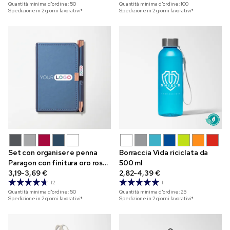
Quantità minima d'ordine:
50
Quantità minima d'ordine:
100
Spedizione in 2 giorni lavorativi*
Spedizione in 2 giorni lavorativi*
Set con organiser e penna
Borraccia Vida riciclata da
Paragon con finitura oro rosa
500 ml
e stampa a colori
3,19-3,69 €
2,82-4,39 €
12
1
Quantità minima d'ordine:
50
Quantità minima d'ordine:
25
Spedizione in 2 giorni lavorativi*
Spedizione in 2 giorni lavorativi*