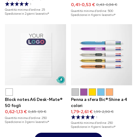
0,41-0,53 €
1
0,43-0,56 €
Quantità minima d'ordine:
25
Quantità minima d'ordine:
500
Spedizione in 2 giorni lavorativi*
Spedizione in 4 giorni lavorativi*
Block notes A6 Desk-Mate®
Penna a sfera Bic® Shine a 4
50 fogli
colori
0,62-1,13 €
1,79-2,61 €
0,65-1,19 €
1,99-2,90 €
1
Quantità minima d'ordine:
250
Spedizione in 3 giorni lavorativi*
Quantità minima d'ordine:
250
Spedizione in 4 giorni lavorativi*