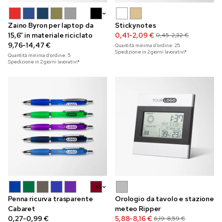
+5
Zaino Byron per laptop da
Stickynotes
15,6” in materiale riciclato
0,41-2,09 €
0,45-2,32 €
9,76-14,47 €
Quantità minima d'ordine:
25
Spedizione in 2 giorni lavorativi*
Quantità minima d'ordine:
5
Spedizione in 2 giorni lavorativi*
+5
Penna ricurva trasparente
Orologio da tavolo e stazione
Cabaret
meteo Ripper
0,27-0,99 €
5,88-8,16 €
6,19-8,59 €