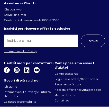
Assistenza Clienti
Chat dal vivo
Scrivici un’e-mail
Contattaci al numero verde
800-931568
Iscriviti per ricevere offerte esclusive
Iscriviti
Informativa sulla Privacy
Hai PIÙ modi per contattarci
Come possiamo esserti
d’aiuto?
Centro assistenza
Segui il mio ordine/Ripeti ordine
Scopri di più su di noi
Pagamento fattura
Chi siamo
Riscatta offerta ricevuta per posta
Informativa sulla Privacy e l'utilizzo
Mappa del sito
dei cookie
Contattaci
La nostra responsabilità
Termini d'uso