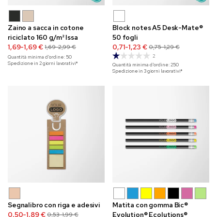
Zaino a sacca in cotone
Block notes A5 Desk-Mate®
riciclato 160 g/m² Issa
50 fogli
1,69-1,69 €
0,71-1,23 €
1,69-2,99 €
0,75-1,29 €
2
Quantità minima d'ordine:
50
Spedizione in 2 giorni lavorativi*
Quantità minima d'ordine:
250
Spedizione in 3 giorni lavorativi*
Segnalibro con riga e adesivi
Matita con gomma Bic®
0,50-1,89 €
Evolution® Ecolutions®
0,53-1,99 €