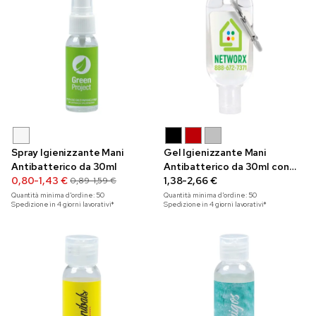
Spray Igienizzante Mani
Gel Igienizzante Mani
Antibatterico da 30ml
Antibatterico da 30ml con
0,80-1,43 €
Moschettone
1,38-2,66 €
0,89-1,59 €
Quantità minima d'ordine:
50
Quantità minima d'ordine:
50
Spedizione in 4 giorni lavorativi*
Spedizione in 4 giorni lavorativi*