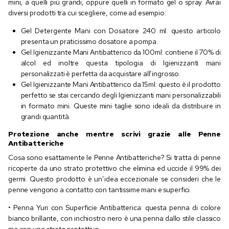
mini, a quelli più grandi, oppure quelli in formato gel o spray. Avrai
diversi prodotti tra cui scegliere, come ad esempio:
Gel Detergente Mani con Dosatore 240 ml: questo articolo
presenta un praticissimo dosatore a pompa.
Gel Igienizzante Mani Antibatterico da 100ml: contiene il 70% di
alcol ed inoltre questa tipologia di Igienizzanti mani
personalizzati è perfetta da acquistare all’ingrosso.
Gel Igienizzante Mani Antibatterico da 15ml: questo è il prodotto
perfetto se stai cercando degli Igienizzanti mani personalizzabili
in formato mini. Queste mini taglie sono ideali da distribuire in
grandi quantità.
Protezione anche mentre scrivi grazie alle Penne
Antibatteriche
Cosa sono esattamente le Penne Antibatteriche? Si tratta di penne
ricoperte da uno strato protettivo che elimina ed uccide il 99% dei
germi. Questo prodotto è un’idea eccezionale se consideri che le
penne vengono a contatto con tantissime mani e superfici.
• Penna Yuri con Superficie Antibatterica: questa penna di colore
bianco brillante, con inchiostro nero è una penna dallo stile classico
ma con uno strato protettivo.