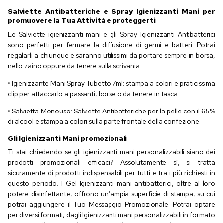
Salviette Antibatteriche e Spray Igienizzanti Mani per
promuovere la Tua Attività e proteggerti
Le Salviette igienizzanti mani e gli Spray Igienizzanti Antibatterici
sono perfetti per fermare la diffusione di germi e batteri. Potrai
regalarli a chiunque e saranno utilissimi da portare sempre in borsa,
nello zaino oppure da tenere sulla scrivania.
• Igienizzante Mani Spray Tubetto 7ml: stampa a colori e praticissima
clip per attaccarlo a passanti, borse o da tenere in tasca.
• Salvietta Monouso: Salviette Antibatteriche per la pelle con il 65%
di alcool e stampa a colori sulla parte frontale della confezione.
Gli Igienizzanti Mani promozionali
Ti stai chiedendo se gli igienizzanti mani personalizzabili siano dei
prodotti promozionali efficaci? Assolutamente sì, si tratta
sicuramente di prodotti indispensabili per tutti e tra i più richiesti in
questo periodo. I Gel Igienizzanti mani antibatterici, oltre al loro
potere disinfettante, offrono un’ampia superficie di stampa, su cui
potrai aggiungere il Tuo Messaggio Promozionale. Potrai optare
per diversi formati, dagli Igienizzanti mani personalizzabili in formato