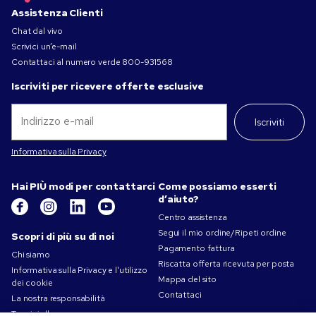
Assistenza Clienti
Chat dal vivo
Scrivici un’e-mail
Contattaci al numero verde
800-931568
Iscriviti per ricevere offerte esclusive
Iscriviti
Informativa sulla Privacy
Hai PIÙ modi per contattarci
Come possiamo esserti
d’aiuto?
Centro assistenza
Segui il mio ordine/Ripeti ordine
Scopri di più su di noi
Pagamento fattura
Chi siamo
Riscatta offerta ricevuta per posta
Informativa sulla Privacy e l'utilizzo
Mappa del sito
dei cookie
Contattaci
La nostra responsabilità
Termini d'uso