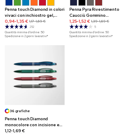
Penna touch Diamond in colori
Penna Pyra Rivestimento
vivaci con inchiostro gel,
Caucciù Gommino
finitura soft touch e incisione
0,94-1,35 €
Touchscreen
1,25-1,52 €
1,17-1,69 €
1,39-1,69 €
252
5
Quantità minima d'ordine:
50
Quantità minima d'ordine:
50
Spedizione in 2 giorni lavorativi*
Spedizione in 2 giorni lavorativi*
36 grafiche
Penna touch Diamond
monocolore con incisione e
grafica aggiuntiva
1,12-1,69 €