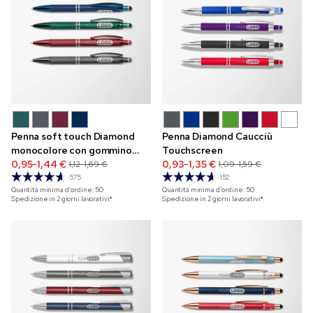
Penna soft touch Diamond
Penna Diamond Caucciù
monocolore con gommino
Touchscreen
touchscreen e incisione
0,95-1,44 €
0,93-1,35 €
1,12-1,69 €
1,09-1,59 €
575
152
Quantità minima d'ordine:
50
Quantità minima d'ordine:
50
Spedizione in 2 giorni lavorativi*
Spedizione in 2 giorni lavorativi*