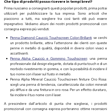
Che tipo di prodotti posso ricevere in tempi brevi?
Prima riusciamo a consegnarti questi popolari prodotti, prima potrai
utilizzarli per pubblicizzare la tua impresa. Sono articoli che
piacciono a tutti, ma scegliere tra così tanti stili può essere
impegnativo. Vediamo alcuni dei nostri prodotti promozionali con
consegna express più venduti:
Penna Diamond Caucciù Touchscreen Colori Brillanti
: se cerchi
un prodotto brillante, attira l’attenzione dei clienti con queste
penne in metallo di qualità, disponibili in diversi colori vivaci e
accattivanti.
Penna Alpha Caucciù e Gommino Touchscreen
: una penna
professionale dal design elegante, dotata di punta touch e di un
morbido rivestimento in gomma, e con la possibilità di incidere il
tuo nome con il laser sul fusto in metallo.
Penna Alpha Mineral Caucciù Touchscreen finiture Oro Rosa:
scegli una penna di tendenza, caratterizzata dai colori minerali
più diffusi e da una finitura in oro rosa. Per un effetto duraturo,
fai incidere il tuo nome con il laser.
A prescindere dall’articolo di punta che sceglierai, i prodotti
promozionali con consegna express porteranno ottime recensioni