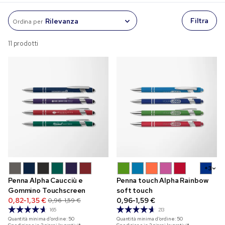
Filtra
Ordina per
11 prodotti
+3
Penna Alpha Caucciù e
Penna touch Alpha Rainbow
Gommino Touchscreen
soft touch
0,82-1,35 €
0,96-1,59 €
0,96-1,59 €
165
213
Quantità minima d'ordine:
50
Quantità minima d'ordine:
50