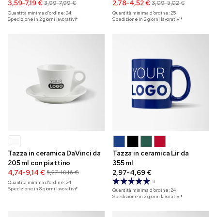
bambù
3,59-7,19 €
2,78-4,52 €
3,99-7,99 €
3,09-5,02 €
Quantità minima d'ordine:
24
Quantità minima d'ordine:
25
Spedizione in 2 giorni lavorativi*
Spedizione in 2 giorni lavorativi*
Tazza in ceramica DaVinci da
Tazza in ceramica Lir da
205 ml con piattino
355 ml
4,74-9,14 €
2,97-4,69 €
5,27-10,16 €
3
Quantità minima d'ordine:
24
Spedizione in 8 giorni lavorativi*
Quantità minima d'ordine:
24
Spedizione in 2 giorni lavorativi*