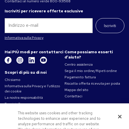
Contattaci al numero verde
800-931568
Iscriviti per ricevere offerte esclusive
Iscriviti
Informativa sulla Privacy
Hai PIÙ modi per contattarci
Come possiamo esserti
d’aiuto?
Centro assistenza
Segui il mio ordine/Ripeti ordine
Scopri di più su di noi
Pagamento fattura
Chi siamo
Riscatta offerta ricevuta per posta
Informativa sulla Privacy e l'utilizzo
Mappa del sito
dei cookie
Contattaci
La nostra responsabilità
Termini d'uso
Condizioni di Vendita
This website uses cookies and other tracking
Lavorare in Pens.com
technologies to enhance user experience and to
analyze performance and traffic on our website.
Offerte e risorse