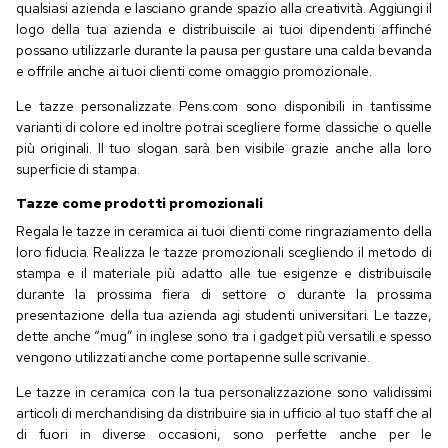
qualsiasi azienda e lasciano grande spazio alla creatività. Aggiungi il
logo della tua azienda e distribuiscile ai tuoi dipendenti affinché
possano utilizzarle durante la pausa per gustare una calda bevanda
e offrile anche ai tuoi clienti come omaggio promozionale.
Le tazze personalizzate Pens.com sono disponibili in tantissime
varianti di colore ed inoltre potrai scegliere forme classiche o quelle
più originali. Il tuo slogan sarà ben visibile grazie anche alla loro
superficie di stampa.
Tazze come prodotti promozionali
Regala le tazze in ceramica ai tuoi clienti come ringraziamento della
loro fiducia. Realizza le tazze promozionali scegliendo il metodo di
stampa e il materiale più adatto alle tue esigenze e distribuiscile
durante la prossima fiera di settore o durante la prossima
presentazione della tua azienda agi studenti universitari. Le tazze,
dette anche “mug” in inglese sono tra i gadget più versatili e spesso
vengono utilizzati anche come portapenne sulle scrivanie.
Le tazze in ceramica con la tua personalizzazione sono validissimi
articoli di merchandising da distribuire sia in ufficio al tuo staff che al
di fuori in diverse occasioni, sono perfette anche per le