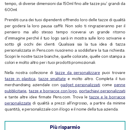
tempo, di diverse dimensioni dai 150ml fino alle tazze piu’ grandi da
600ml.
Prenditi cura dei tuoi dipendenti offrendo loro delle tazze di qualità
per godersi la loro pausa caffè. Non solo ti ringrazieranno per il
pensiero ma allo stesso tempo riceverai un grande ritorno
d’immagine perché il tuo logo sarà in mostra sulle loro scrivanie e
sotto gli occhi dei clienti. Qualsiasi sia la tua idea di tazza
personalizzata in Pens.com riusciremo a soddisfare la tua richiesta.
Scopri le nostre tazze bianche, quelle colorate, quelle con stampa a
colori e molto altro per i tuoi prodotti promozionali.
Nella nostra collezione di
tazze da personalizzare
puoi trovare
tazze in plastica
,
tazze smaltate
e molto altro. Completa il tuo
merchandising aziendale con
gadget personalizzati
come
penne
pubblicitarie
,
tazze e borracce con logo
,
portachiavi personalizzati
e tante altre idee firmate Pens.com. Trova le
tazze e le borracce
personalizzate
di qualità a prezzi all’ingrosso, a partire da minime
quantità, e personalizzale con il logo e il nome della tua azienda.
Più risparmio