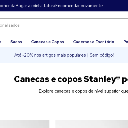
comenda
Pagar a minha fatura
Encomendar novamente
a
Sacos
Canecas e Copos
Cadernos e Escritório
Po
Até -20% nos artigos mais populares | Sem código!
Canecas e copos Stanley® 
Explore canecas e copos de nível superior qu