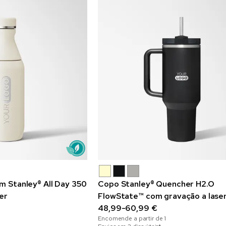
im Stanley® All Day 350
Copo Stanley® Quencher H2.O
er
FlowState™ com gravação a laser 
48,99-60,99 €
Encomende a partir de
1