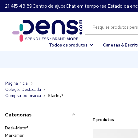
21 415 43 89
Centro de ajuda
Chat em tempo real
Estado da en
Todos os produtos
Canetas & Escrit
Página Inicial
Coleção Destacada
Comprar por marca
Stanley®
Categorias
11 produtos
Desk-Mate®
Marksman