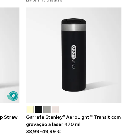
Envios em 3 dias úteis*
ip Straw
Garrafa Stanley® AeroLight™ Transit com
gravação a laser 470 ml
38,99-49,99 €