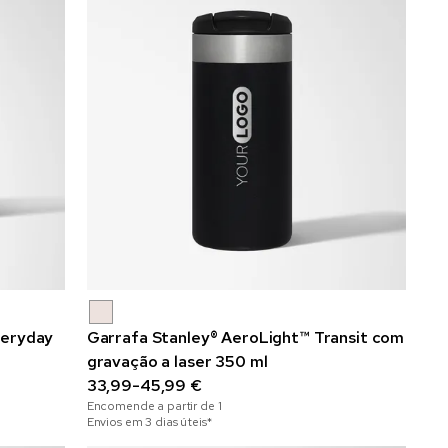
veryday
Garrafa Stanley® AeroLight™ Transit com
gravação a laser 350 ml
33,99-45,99 €
Encomende a partir de
1
Envios em 3 dias úteis*