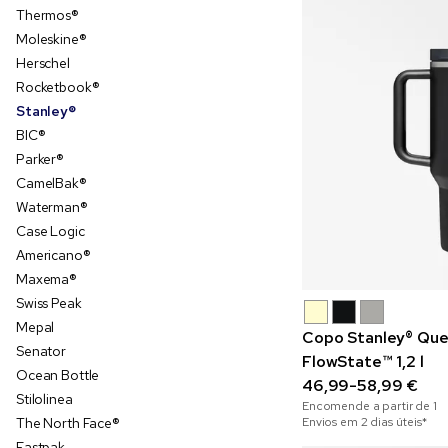
Thermos®
Moleskine®
Herschel
Rocketbook®
Stanley®
BIC®
Parker®
CamelBak®
Waterman®
Case Logic
Americano®
Maxema®
Swiss Peak
Mepal
Copo Stanley® Que
Senator
FlowState™ 1,2 l
Ocean Bottle
46,99-58,99 €
Stilolinea
Encomende a partir de
1
The North Face®
Envios em 2 dias úteis*
Eastpak