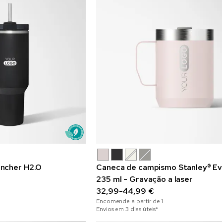
ncher H2.O
Caneca de campismo Stanley® E
235 ml - Gravação a laser
32,99-44,99 €
Encomende a partir de
1
Envios em 3 dias úteis*