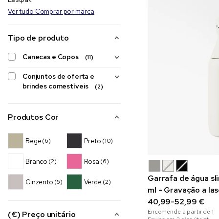
Ver tudo Comprar por marca
Tipo de produto
Canecas e Copos
(11)
Conjuntos de oferta e
brindes comestíveis
(2)
Produtos Cor
Bege
Preto
(6)
(10)
Branco
Rosa
(2)
(6)
Garrafa de água sl
Cinzento
Verde
(5)
(2)
ml - Gravação a las
40,99-52,99 €
Encomende a partir de
1
(€) Preço unitário