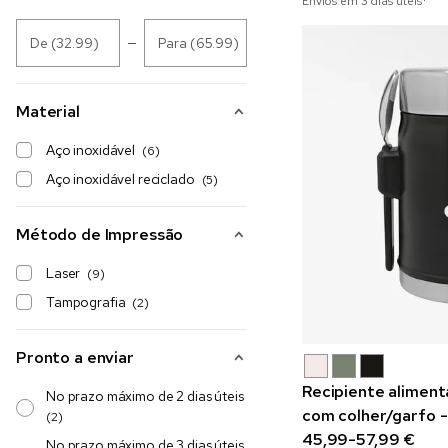
Envios em 3 dias úteis*
De (32.99)
Para (65.99)
Material
Aço inoxidável
(6)
Aço inoxidável reciclado
(5)
Método de Impressão
Laser
(9)
Tampografia
(2)
Pronto a enviar
Recipiente aliment
No prazo máximo de 2 dias úteis
com colher/garfo -
(2)
45,99-57,99 €
No prazo máximo de 3 dias úteis