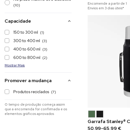
Encomende a partir de
1
(10)
Envios em 3 dias úteis*
Capacidade
150 to 300 ml
(1)
300 to 400 ml
(3)
400 to 600 ml
(3)
600 to 800 ml
(2)
Mostrar Mais
Promover a mudança
Produtos reciclados
(7)
O tempo de produção começa assim
que a encomenda for confirmada e os
elementos gráficos aprovados
Garrafa Stanley® C
50,99-65,99 €