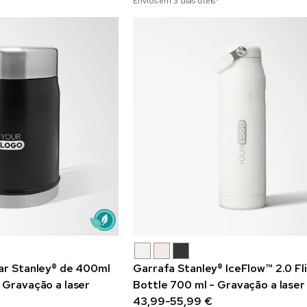
Envios em 3 dias úteis*
ar Stanley® de 400ml
Garrafa Stanley® IceFlow™ 2.0 Fl
 Gravação a laser
Bottle 700 ml - Gravação a laser
43,99-55,99 €