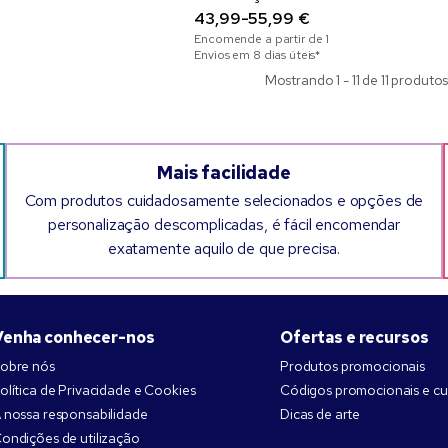
43,99-55,99 €
Encomende a partir de
1
Envios em 8 dias úteis*
Mostrando 1 - 11 de 11 produto
Mais facilidade
Com produtos cuidadosamente selecionados e opções de
personalização descomplicadas, é fácil encomendar
exatamente aquilo de que precisa.
Venha conhecer-nos
Ofertas e recursos
obre nós
Produtos promocionais
olítica de Privacidade e Cookies
Códigos promocionais e c
 nossa responsabilidade
Dicas de arte
ondições de utilização