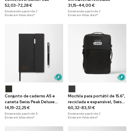
52,03-72,28 €
31,15-44,00 €
Encomende a partir de
2
Encomende a partir de
2
Envios em 4 dias úteis*
Envios em 4 dias úteis*
Conjunto de caderno A5 e
Mochila para portátil de 15.6",
caneta Swiss Peak Deluxe
reciclada e expansível, Swiss
com gravação
14,19-22,25 €
Peak Aware™
60,32-83,51 €
Encomende a partir de
5
Encomende a partir de
2
Envios em 3 dias úteis*
Envios em 4 dias úteis*