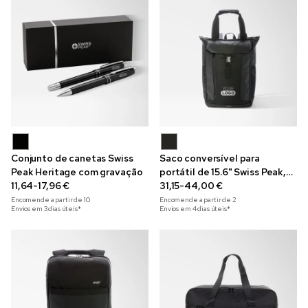
Conjunto de canetas Swiss
Saco conversível para
Peak Heritage com gravação
portátil de 15.6" Swiss Peak,
11,64-17,96 €
RFID
31,15-44,00 €
Encomende a partir de
10
Encomende a partir de
2
Envios em 3 dias úteis*
Envios em 4 dias úteis*