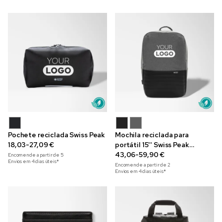
Pochete reciclada Swiss Peak
Mochila reciclada para
18,03-27,09 €
portátil 15'' Swiss Peak
AWARE™ com proteção RFID
43,06-59,90 €
Encomende a partir de
5
Envios em 4 dias úteis*
Encomende a partir de
2
Envios em 4 dias úteis*