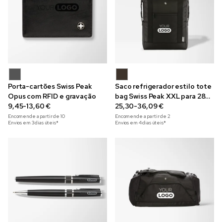
Porta-cartões Swiss Peak
Saco refrigerador estilo tote
Opus com RFID e gravação
bag Swiss Peak XXL para 28
9,45-13,60 €
latas
25,30-36,09 €
Encomende a partir de
10
Encomende a partir de
2
Envios em 3 dias úteis*
Envios em 4 dias úteis*