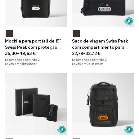
Mochila para portátil de 15"
Saco de viagem Swiss Peak
Swiss Peak com proteção
com compartimento para
RFID e entrada USB
35,30-49,63 €
portátil de 15.6" em material
22,79-32,72 €
reciclado
Encomende a partir de
2
Encomende a partir de
2
Envios em 4 dias úteis*
Envios em 3 dias úteis*