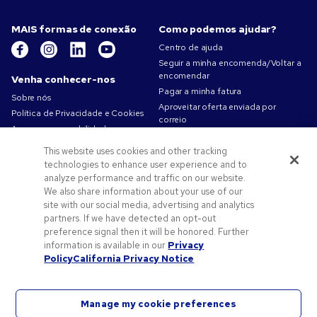
MAIS formas de conexão
Como podemos ajudar?
Centro de ajuda
Seguir a minha encomenda/Voltar a
encomendar
Venha conhecer-nos
Pagar a minha fatura
Sobre nós
Aproveitar oferta enviada por
Política de Privacidade e Cookies
correio
A nossa responsabilidade
Mapa do site
Condições de utilização
This website uses cookies and other tracking
Contacte-nos
Termos de venda
technologies to enhance user experience and to
Carreiras na Pens.com
analyze performance and traffic on our website.
We also share information about your use of our
Ofertas e recursos
site with our social media, advertising and analytics
Produtos promocionais
partners. If we have detected an opt-out
preference signal then it will be honored. Further
Códigos promocionais e cupões
information is available in our
Privacy
Dicas de arte
Policy
California Privacy Notice
Manage my cookie preferences