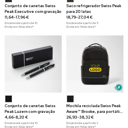
Conjunto de canetas Swiss
Saco refrigerador Swiss Peak
Peak Executive com gravação
para 20 latas
11,64-17,96 €
18,79-27,04 €
Encomende a partir de
10
Encomende a partir de
5
Envios em 3 dias úteis*
Envios em 4 dias úteis*
Conjunto de canetas Swiss
Mochila reciclada Swiss Peak
Peak Luzern com gravação
Aware™ Brooke, para portátil
4,66-8,20 €
de 15.6"
26,93-38,32 €
Encomende a partir de
10
Encomende a partir de
2
Envios em 3 dias úteis*
Envios em 4 dias úteis*