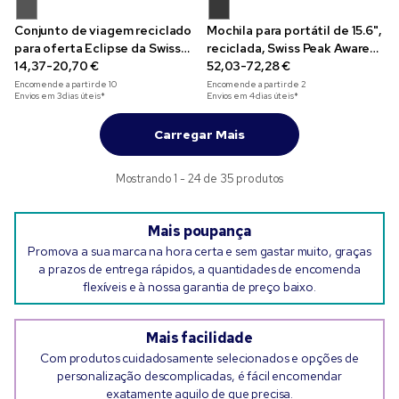
Conjunto de viagem reciclado
Mochila para portátil de 15.6",
para oferta Eclipse da Swiss
reciclada, Swiss Peak Aware™
Peak
14,37-20,70 €
Voyager
52,03-72,28 €
Encomende a partir de
10
Encomende a partir de
2
Envios em 3 dias úteis*
Envios em 4 dias úteis*
Carregar Mais
Mostrando 1 - 24 de 35 produtos
Mais poupança
Promova a sua marca na hora certa e sem gastar muito, graças
a prazos de entrega rápidos, a quantidades de encomenda
flexíveis e à nossa garantia de preço baixo.
Mais facilidade
Com produtos cuidadosamente selecionados e opções de
personalização descomplicadas, é fácil encomendar
exatamente aquilo de que precisa.