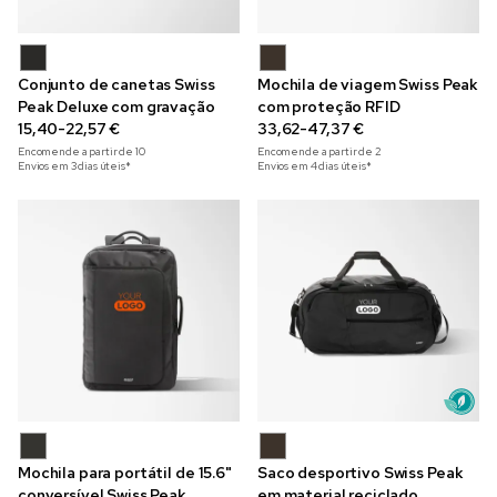
Conjunto de canetas Swiss
Mochila de viagem Swiss Peak
Peak Deluxe com gravação
com proteção RFID
15,40-22,57 €
33,62-47,37 €
Encomende a partir de
10
Encomende a partir de
2
Envios em 3 dias úteis*
Envios em 4 dias úteis*
Mochila para portátil de 15.6"
Saco desportivo Swiss Peak
conversível Swiss Peak
em material reciclado