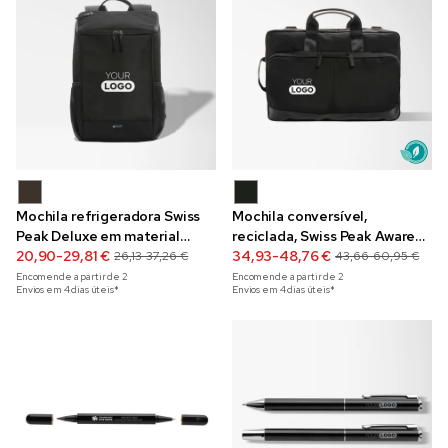
Mochila refrigeradora Swiss
Mochila conversível,
Peak Deluxe em material
reciclada, Swiss Peak Aware™
reciclado
20,90-29,81 €
Executive, para portátil de
34,93-48,76 €
26,13-37,26 €
43,66-60,95 €
15.6"
Encomende a partir de
2
Encomende a partir de
2
Envios em 4 dias úteis*
Envios em 4 dias úteis*