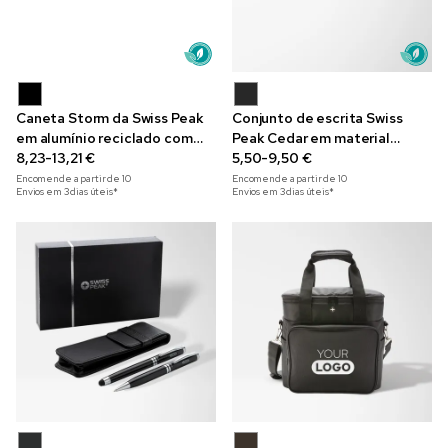
Caneta Storm da Swiss Peak
Conjunto de escrita Swiss
em alumínio reciclado com
Peak Cedar em material
ponta dupla
8,23-13,21 €
reciclado com gravação
5,50-9,50 €
Encomende a partir de
10
Encomende a partir de
10
Envios em 3 dias úteis*
Envios em 3 dias úteis*