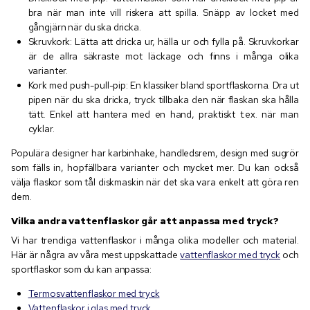
bra när man inte vill riskera att spilla. Snäpp av locket med
gångjärn när du ska dricka.
Skruvkork: Lätta att dricka ur, hälla ur och fylla på. Skruvkorkar
är de allra säkraste mot läckage och finns i många olika
varianter.
Kork med push-pull-pip: En klassiker bland sportflaskorna. Dra ut
pipen när du ska dricka, tryck tillbaka den när flaskan ska hålla
tätt. Enkel att hantera med en hand, praktiskt t.ex. när man
cyklar.
Populära designer har karbinhake, handledsrem, design med sugrör
som fälls in, hopfällbara varianter och mycket mer. Du kan också
välja flaskor som tål diskmaskin när det ska vara enkelt att göra ren
dem.
Vilka andra vattenflaskor går att anpassa med tryck?
Vi har trendiga vattenflaskor i många olika modeller och material.
Här är några av våra mest uppskattade
vattenflaskor med tryck
och
sportflaskor som du kan anpassa:
Termosvattenflaskor med tryck
Vattenflaskor i glas med tryck