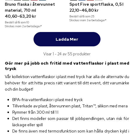
Bruno flaska i återvunnet
Spot Five sportflaska, 0,5 l
material, 710 ml
22,10-46,80 kr
40,60-63,20 kr
Beställ så få som
25
Skickas inom 3 arbetsdagar*
Beställ så få som
10
Skickas inom 2 arbetsdagar*
Ladda Mer
Visar 1 - 24 av 55 produkter
Gör mer på jobb och fritid med vattenflaskor i plast med
tryck
Vår kollektion vattenflaskor i plast med tryck har alla de alternativ du
behöver för att hitta precis rätt variant till ditt event, ditt varumärke
och din budget!
BPA-fria vattenflaskor i plast med tryck
Tillverkade av plast, återvunnen plast, Tritan™, silikon med mera
Rymmer från 300 ml till 1 l
Det finns modeller som passar till jobbpendlingen, utan risk för
läckage eller spill
De finns även med termosfunktion som kan hålla drycken kyld i