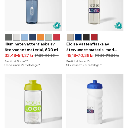
Illuminate vattenflaska av
Eloise vattenflaska av
återvunnet material, 600 ml
återvunnet material med
33,48-54,27 kr
färgtryck, 830 ml
45,18-70,38 kr
37,20-60,30 kr
50,20-78,20 kr
Beställ så få som
25
Beställ så få som
10
Skickas inom 2 arbetsdagar*
Skickas inom 2 arbetsdagar*