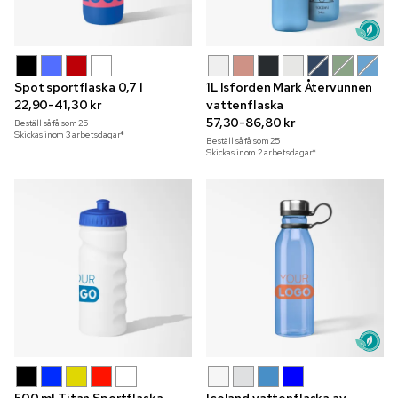
Spot sportflaska 0,7 l
1L Isforden Mark Återvunnen
22,90-41,30 kr
vattenflaska
57,30-86,80 kr
Beställ så få som
25
Skickas inom 3 arbetsdagar*
Beställ så få som
25
Skickas inom 2 arbetsdagar*