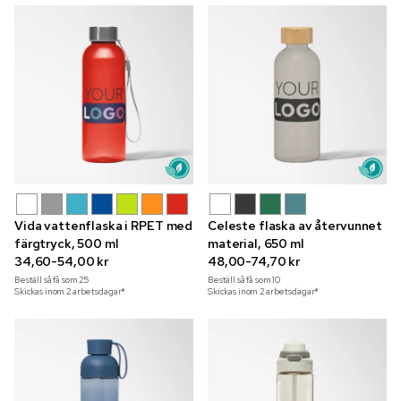
Vida vattenflaska i RPET med
Celeste flaska av återvunnet
färgtryck, 500 ml
material, 650 ml
34,60-54,00 kr
48,00-74,70 kr
Beställ så få som
25
Beställ så få som
10
Skickas inom 2 arbetsdagar*
Skickas inom 2 arbetsdagar*