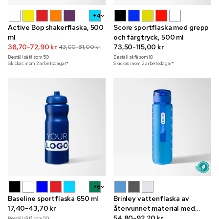
+4
Active Bop shakerflaska, 500
Score sportflaska med grepp
ml
och färgtryck, 500 ml
38,70-72,90 kr
73,50-115,00 kr
43,00-81,00 kr
Beställ så få som
50
Beställ så få som
10
Skickas inom 2 arbetsdagar*
Skickas inom 2 arbetsdagar*
+6
Baseline sportflaska 650 ml
Brinley vattenflaska av
17,40-43,70 kr
återvunnet material med
färgtryck, 1 l
54,80-92,20 kr
Beställ så få som
50