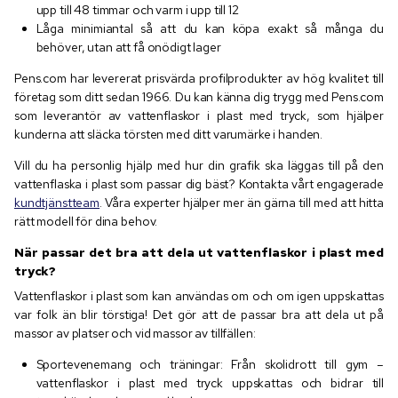
upp till 48 timmar och varm i upp till 12
Låga minimiantal så att du kan köpa exakt så många du
behöver, utan att få onödigt lager
Pens.com har levererat prisvärda profilprodukter av hög kvalitet till
företag som ditt sedan 1966. Du kan känna dig trygg med Pens.com
som leverantör av vattenflaskor i plast med tryck, som hjälper
kunderna att släcka törsten med ditt varumärke i handen.
Vill du ha personlig hjälp med hur din grafik ska läggas till på den
vattenflaska i plast som passar dig bäst? Kontakta vårt engagerade
kundtjänstteam
. Våra experter hjälper mer än gärna till med att hitta
rätt modell för dina behov.
När passar det bra att dela ut vattenflaskor i plast med
tryck?
Vattenflaskor i plast som kan användas om och om igen uppskattas
var folk än blir törstiga! Det gör att de passar bra att dela ut på
massor av platser och vid massor av tillfällen:
Sportevenemang och träningar: Från skolidrott till gym –
vattenflaskor i plast med tryck uppskattas och bidrar till