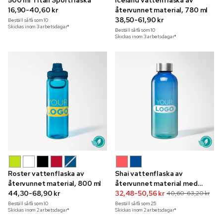
500 ml Titan Sportflaska
Iceland vattenflaska av
16,90-40,60 kr
återvunnet material, 780 ml
38,50-61,90 kr
Beställ så få som
10
Skickas inom 3 arbetsdagar*
Beställ så få som
10
Skickas inom 3 arbetsdagar*
Roster vattenflaska av
Shai vattenflaska av
återvunnet material, 800 ml
återvunnet material med
44,30-68,90 kr
ombré-stil, 500 ml
32,48-50,56 kr
40,60-63,20 kr
Beställ så få som
10
Beställ så få som
25
Skickas inom 2 arbetsdagar*
Skickas inom 2 arbetsdagar*