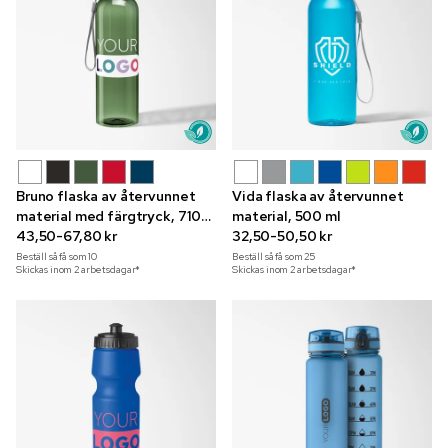
Bruno flaska av återvunnet
Vida flaska av återvunnet
material med färgtryck, 710
material, 500 ml
ml
43,50-67,80 kr
32,50-50,50 kr
Beställ så få som
10
Beställ så få som
25
Skickas inom 2 arbetsdagar*
Skickas inom 2 arbetsdagar*