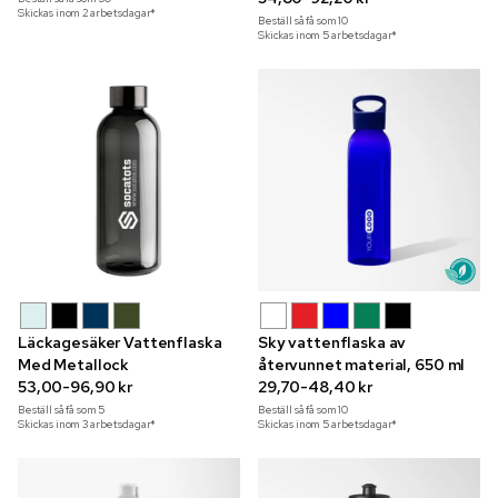
Skickas inom 2 arbetsdagar*
Beställ så få som
10
Skickas inom 5 arbetsdagar*
Läckagesäker Vattenflaska
Sky vattenflaska av
Med Metallock
återvunnet material, 650 ml
53,00-96,90 kr
29,70-48,40 kr
Beställ så få som
5
Beställ så få som
10
Skickas inom 3 arbetsdagar*
Skickas inom 5 arbetsdagar*