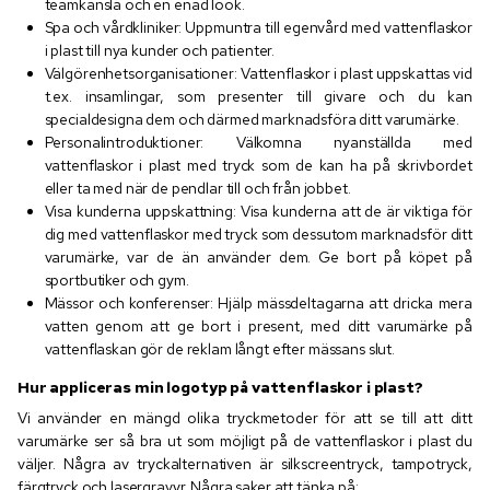
teamkänsla och en enad look.
Spa och vårdkliniker: Uppmuntra till egenvård med vattenflaskor
i plast till nya kunder och patienter.
Välgörenhetsorganisationer: Vattenflaskor i plast uppskattas vid
t.ex. insamlingar, som presenter till givare och du kan
specialdesigna dem och därmed marknadsföra ditt varumärke.
Personalintroduktioner: Välkomna nyanställda med
vattenflaskor i plast med tryck som de kan ha på skrivbordet
eller ta med när de pendlar till och från jobbet.
Visa kunderna uppskattning: Visa kunderna att de är viktiga för
dig med vattenflaskor med tryck som dessutom marknadsför ditt
varumärke, var de än använder dem. Ge bort på köpet på
sportbutiker och gym.
Mässor och konferenser: Hjälp mässdeltagarna att dricka mera
vatten genom att ge bort i present, med ditt varumärke på
vattenflaskan gör de reklam långt efter mässans slut.
Hur appliceras min logotyp på vattenflaskor i plast?
Vi använder en mängd olika tryckmetoder för att se till att ditt
varumärke ser så bra ut som möjligt på de vattenflaskor i plast du
väljer. Några av tryckalternativen är silkscreentryck, tampotryck,
färgtryck och lasergravyr. Några saker att tänka på: