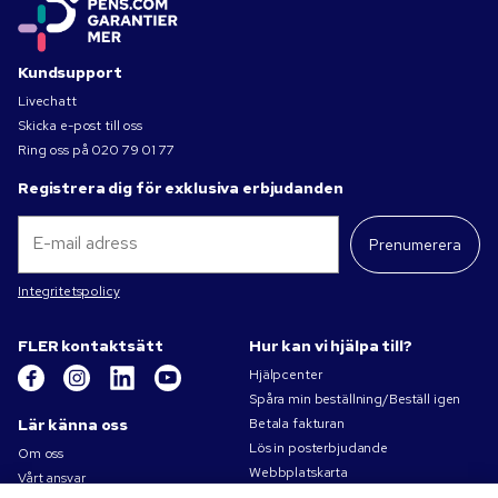
Kundsupport
Livechatt
Skicka e-post till oss
Ring oss på
020 79 01 77
Registrera dig för exklusiva erbjudanden
Prenumerera
Integritetspolicy
FLER kontaktsätt
Hur kan vi hjälpa till?
Hjälpcenter
Spåra min beställning/Beställ igen
Lär känna oss
Betala fakturan
Lös in posterbjudande
Om oss
Webbplatskarta
Vårt ansvar
Kontakta oss