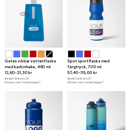
Gates vikbar vattenflaska
Spot sportflaska med
med karbinhake, 480 ml
färgtryck, 700 ml
12,60-31,30 kr
57,40-115,00 kr
Beställ så få som
25
Beställ så få som
10
Skickas inom 3 arbetsdagar*
Skickas inom 2 arbetsdagar*