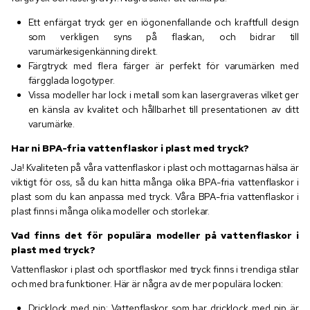
Ett enfärgat tryck ger en iögonenfallande och kraftfull design
som verkligen syns på flaskan, och bidrar till
varumärkesigenkänning direkt.
Färgtryck med flera färger är perfekt för varumärken med
färgglada logotyper.
Vissa modeller har lock i metall som kan lasergraveras vilket ger
en känsla av kvalitet och hållbarhet till presentationen av ditt
varumärke.
Har ni BPA-fria vattenflaskor i plast med tryck?
Ja! Kvaliteten på våra vattenflaskor i plast och mottagarnas hälsa är
viktigt för oss, så du kan hitta många olika BPA-fria vattenflaskor i
plast som du kan anpassa med tryck. Våra BPA-fria vattenflaskor i
plast finns i många olika modeller och storlekar.
Vad finns det för populära modeller på vattenflaskor i
plast med tryck?
Vattenflaskor i plast och sportflaskor med tryck finns i trendiga stilar
och med bra funktioner. Här är några av de mer populära locken:
Dricklock med pip: Vattenflaskor som har dricklock med pip är