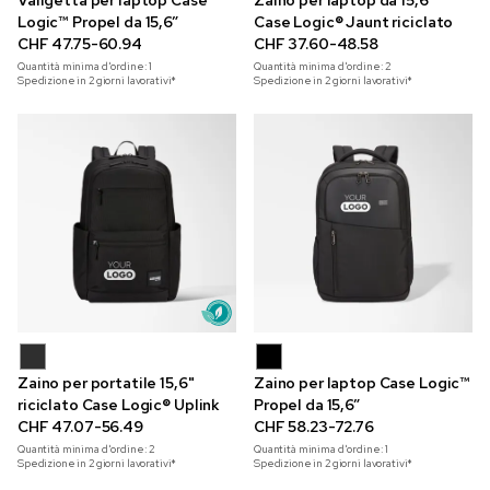
Valigetta per laptop Case
Zaino per laptop da 15,6"
Logic™ Propel da 15,6”
Case Logic® Jaunt riciclato
CHF 47.75-60.94
CHF 37.60-48.58
Quantità minima d'ordine:
1
Quantità minima d'ordine:
2
Spedizione in 2 giorni lavorativi*
Spedizione in 2 giorni lavorativi*
Zaino per portatile 15,6"
Zaino per laptop Case Logic™
riciclato Case Logic® Uplink
Propel da 15,6”
CHF 47.07-56.49
CHF 58.23-72.76
Quantità minima d'ordine:
2
Quantità minima d'ordine:
1
Spedizione in 2 giorni lavorativi*
Spedizione in 2 giorni lavorativi*