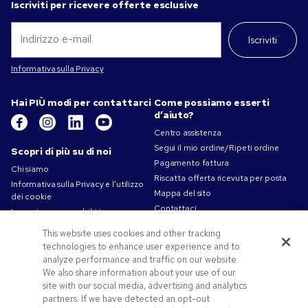
Iscriviti per ricevere offerte esclusive
Iscriviti
Informativa sulla Privacy
Hai PIÙ modi per contattarci
Come possiamo esserti
d’aiuto?
Centro assistenza
Segui il mio ordine/Ripeti ordine
Scopri di più su di noi
Pagamento fattura
Chi siamo
Riscatta offerta ricevuta per posta
Informativa sulla Privacy e l'utilizzo
Mappa del sito
dei cookie
Contattaci
La nostra responsabilità
Termini d'uso
This website uses cookies and other tracking
Condizioni di vendita
technologies to enhance user experience and to
Lavorare in Pens.com
analyze performance and traffic on our website.
We also share information about your use of our
Offerte e risorse
site with our social media, advertising and analytics
Gadget personalizzati
partners. If we have detected an opt-out