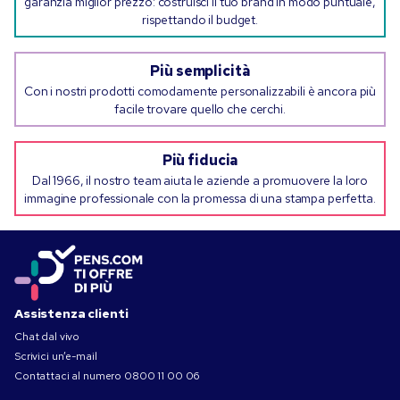
garanzia miglior prezzo: costruisci il tuo brand in modo puntuale,
rispettando il budget.
Più semplicità
Con i nostri prodotti comodamente personalizzabili è ancora più
facile trovare quello che cerchi.
Più fiducia
Dal 1966, il nostro team aiuta le aziende a promuovere la loro
immagine professionale con la promessa di una stampa perfetta.
Assistenza clienti
Chat dal vivo
Scrivici un’e-mail
Contattaci al numero
0800 11 00 06