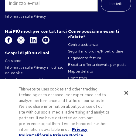
Iscriviti
Informativa sulla Privacy
Hai PIÙ modi per contattarci
Come possiamo esserti
d’aiuto?
Centro assistenza
Segui il mio ordine/Ripeti ordine
Scopri di più su di noi
Pagamento fattura
Chi siamo
Riscatta offerta ricevuta per posta
Informativa sulla Privacy e l'utilizzo
Mappa del sito
dei cookie
Contattaci
La nostra responsabilità
Termini d'uso
This website uses cookies and other tracking
Condizioni di vendita
technologies to enhance user experience and to
Lavorare in Pens.com
analyze performance and traffic on our website.
We also share information about your use of our
Offerte e risorse
site with our social media, advertising and analytics
Gadget personalizzati
partners. If we have detected an opt-out
preference signal then it will be honored. Further
Codici promozionali e coupon
information is available in our
Privacy
Spunti Grafici Personalizzazione
Policy
California Privacy Notice