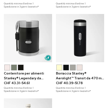
Quantità minima d'ordine:
1
Quantità minima d'ordine:
1
Spedizione in 3 giorni lavorativi*
Spedizione in 3 giorni lavorativi*
Contenitore per alimenti
Borraccia Stanley®
Stanley® Legendary da
Aerolight™ Transit da 470 ml
400 ml con cucchiaio-
CHF 43.31-54.61
con incisione a laser
CHF 40.39-51.78
forchetta e incisione a laser
Quantità minima d'ordine:
1
Quantità minima d'ordine:
1
Spedizione in 3 giorni lavorativi*
Spedizione in 3 giorni lavorativi*