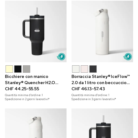
Bicchiere con manico
Borraccia Stanley® IceFlow™
Stanley® Quencher H2.O
2.0 da 1 litro con beccuccio
FlowState™ da 1,2 l
CHF 44.25-55.55
ribaltabile e incisione a laser
CHF 46.13-57.43
Quantità minima d'ordine:
1
Quantità minima d'ordine:
1
Spedizione in 2 giorni lavorativi*
Spedizione in 3 giorni lavorativi*