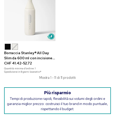
Borraccia Stanley® All Day
Slim da 600 ml con incisione a
laser
CHF 41.42-52.72
Quantità minima d'ordine:
1
Spedizione in 8 giorni lavorativi*
Mostra 1 - 11 di 11 prodotti
Più risparmio
Tempi di produzione rapidi, flessibilità sui volumi degli ordini e
garanzia miglior prezzo: costruisci il tuo brand in modo puntuale,
rispettando il budget.