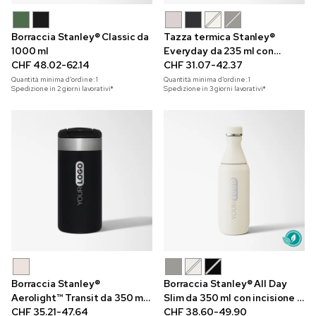
Borraccia Stanley® Classic da
Tazza termica Stanley®
1000 ml
Everyday da 235 ml con
CHF 48.02-62.14
incisione a laser
CHF 31.07-42.37
Quantità minima d'ordine:
1
Quantità minima d'ordine:
1
Spedizione in 2 giorni lavorativi*
Spedizione in 3 giorni lavorativi*
Borraccia Stanley®
Borraccia Stanley® All Day
Aerolight™ Transit da 350 ml
Slim da 350 ml con incisione a
con incisione a laser
CHF 35.21-47.64
laser
CHF 38.60-49.90