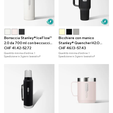
Borraccia Stanley® IceFlow™
Bicchiere con manico
2.0 da 700 ml con beccuccio
Stanley® Quencher H2.O
ribaltabile e incisione a laser
CHF 41.42-52.72
FlowState™ da 1,2 l con
CHF 46.13-57.43
incisione a laser
Quantità minima d'ordine:
1
Quantità minima d'ordine:
1
Spedizione in 3 giorni lavorativi*
Spedizione in 3 giorni lavorativi*