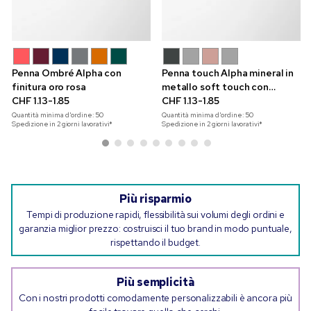
Penna Ombré Alpha con
Penna touch Alpha mineral in
finitura oro rosa
metallo soft touch con
CHF 1.13-1.85
finitura oro rosa
CHF 1.13-1.85
Quantità minima d'ordine:
50
Quantità minima d'ordine:
50
Spedizione in 2 giorni lavorativi*
Spedizione in 2 giorni lavorativi*
Più risparmio
Tempi di produzione rapidi, flessibilità sui volumi degli ordini e
garanzia miglior prezzo: costruisci il tuo brand in modo puntuale,
rispettando il budget.
Più semplicità
Con i nostri prodotti comodamente personalizzabili è ancora più