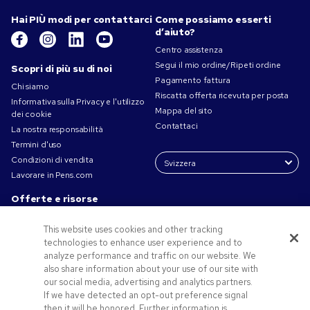
Hai PIÙ modi per contattarci
Come possiamo esserti
d’aiuto?
Centro assistenza
Segui il mio ordine/Ripeti ordine
Scopri di più su di noi
Pagamento fattura
Chi siamo
Riscatta offerta ricevuta per posta
Informativa sulla Privacy e l'utilizzo
Mappa del sito
dei cookie
Contattaci
La nostra responsabilità
Termini d'uso
Condizioni di vendita
Lavorare in Pens.com
Offerte e risorse
Gadget personalizzati
This website uses cookies and other tracking
Codici promozionali e coupon
technologies to enhance user experience and to
Spunti Grafici Personalizzazione
analyze performance and traffic on our website. We
also share information about your use of our site with
our social media, advertising and analytics partners.
If we have detected an opt-out preference signal
then it will be honored. Further information is