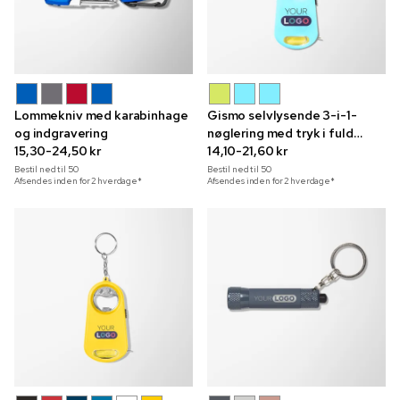
Lommekniv med karabinhage
Gismo selvlysende 3-i-1-
og indgravering
nøglering med tryk i fuld
15,30-24,50 kr
farve
14,10-21,60 kr
Bestil ned til
50
Bestil ned til
50
Afsendes inden for 2 hverdage*
Afsendes inden for 2 hverdage*