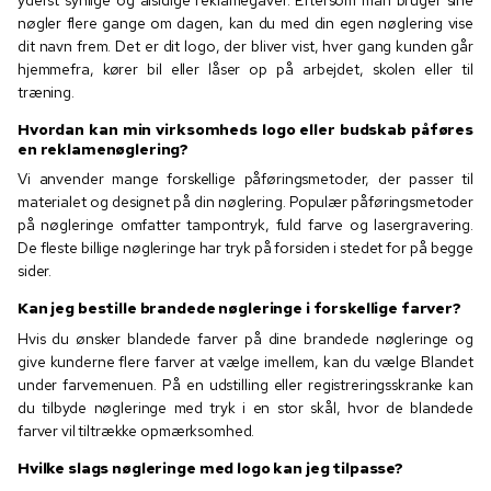
nøgler flere gange om dagen, kan du med din egen nøglering vise
dit navn frem. Det er dit logo, der bliver vist, hver gang kunden går
hjemmefra, kører bil eller låser op på arbejdet, skolen eller til
træning.
Hvordan kan min virksomheds logo eller budskab påføres
en reklamenøglering?
Vi anvender mange forskellige påføringsmetoder, der passer til
materialet og designet på din nøglering. Populær påføringsmetoder
på nøgleringe omfatter tampontryk, fuld farve og lasergravering.
De fleste billige nøgleringe har tryk på forsiden i stedet for på begge
sider.
Kan jeg bestille brandede nøgleringe i forskellige farver?
Hvis du ønsker blandede farver på dine brandede nøgleringe og
give kunderne flere farver at vælge imellem, kan du vælge Blandet
under farvemenuen. På en udstilling eller registreringsskranke kan
du tilbyde nøgleringe med tryk i en stor skål, hvor de blandede
farver vil tiltrække opmærksomhed.
Hvilke slags nøgleringe med logo kan jeg tilpasse?