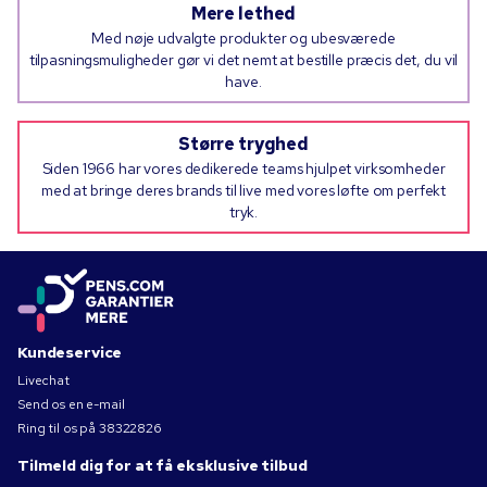
Mere lethed
Med nøje udvalgte produkter og ubesværede
tilpasningsmuligheder gør vi det nemt at bestille præcis det, du vil
have.
Større tryghed
Siden 1966 har vores dedikerede teams hjulpet virksomheder
med at bringe deres brands til live med vores løfte om perfekt
tryk.
Kundeservice
Livechat
Send os en e-mail
Ring til os på
38322826
Tilmeld dig for at få eksklusive tilbud