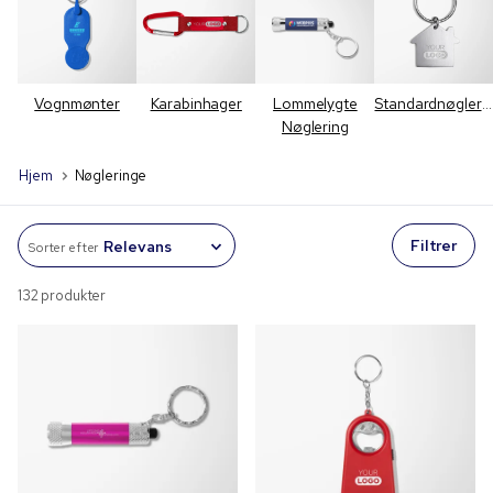
Vognmønter
Karabinhager
Lommelygte
Standardnøgleringe
Nøglering
Hjem
Nøgleringe
Filtrer
Sorter efter
132 produkter