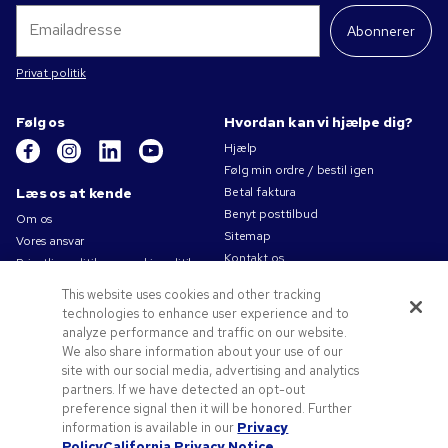
Abonnerer
Privat politik
Følg os
Hvordan kan vi hjælpe dig?
Hjælp
Følg min ordre / bestil igen
Læs os at kende
Betal faktura
Benyt posttilbud
Om os
Sitemap
Vores ansvar
Kontakt os
Privatlivspolitik og cookiepolitik
Brugsvilkår
This website uses cookies and other tracking
Salgsbetingelser
technologies to enhance user experience and to
Karriere i Pens.com
analyze performance and traffic on our website.
We also share information about your use of our
Tilbud og ressourcer
site with our social media, advertising and analytics
partners. If we have detected an opt-out
Reklameartikler
preference signal then it will be honored. Further
Rabatkoder og -kuponer
information is available in our
Privacy
Logoideer
Policy
California Privacy Notice