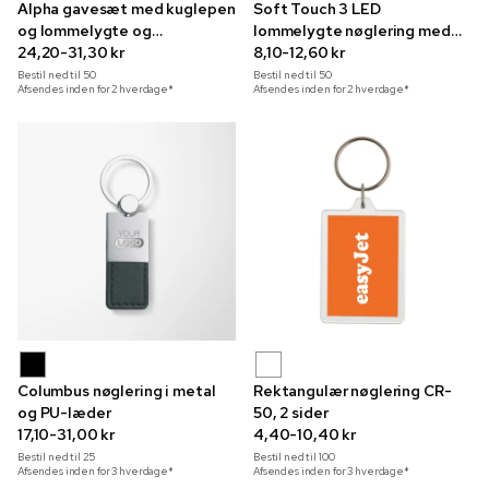
Alpha gavesæt med kuglepen
Soft Touch 3 LED
og lommelygte og
lommelygte nøglering med
indgravering
24,20-31,30 kr
rosaguld trim
8,10-12,60 kr
Bestil ned til
50
Bestil ned til
50
Afsendes inden for 2 hverdage*
Afsendes inden for 2 hverdage*
Columbus nøglering i metal
Rektangulær nøglering CR-
og PU-læder
50, 2 sider
17,10-31,00 kr
4,40-10,40 kr
Bestil ned til
25
Bestil ned til
100
Afsendes inden for 3 hverdage*
Afsendes inden for 3 hverdage*