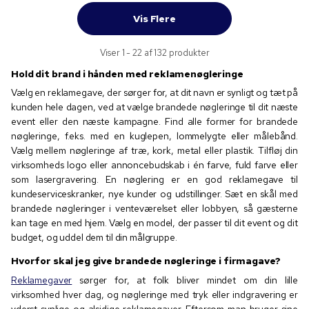
Vis Flere
Viser 1 - 22 af 132 produkter
Hold dit brand i hånden med reklamenøgleringe
Vælg en reklamegave, der sørger for, at dit navn er synligt og tæt på
kunden hele dagen, ved at vælge brandede nøgleringe til dit næste
event eller den næste kampagne. Find alle former for brandede
nøgleringe, f.eks. med en kuglepen, lommelygte eller målebånd.
Vælg mellem nøgleringe af træ, kork, metal eller plastik. Tilfløj din
virksomheds logo eller annoncebudskab i én farve, fuld farve eller
som lasergravering. En nøglering er en god reklamegave til
kundeserviceskranker, nye kunder og udstillinger. Sæt en skål med
brandede nøgleringer i venteværelset eller lobbyen, så gæsterne
kan tage en med hjem. Vælg en model, der passer til dit event og dit
budget, og uddel dem til din målgruppe.
Hvorfor skal jeg give brandede nøgleringe i firmagave?
Reklamegaver
sørger for, at folk bliver mindet om din lille
virksomhed hver dag, og nøgleringe med tryk eller indgravering er
yderst synlige og alsidige reklamegaver. Eftersom man bruger sine