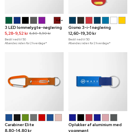
+4
3 LED lommelygte-nøglering
Gismo 3-i-1 nøglering
5,28-9,52 kr
12,60-19,30 kr
6,60-11,90 kr
Bestil ned til
50
Bestil ned til
50
Afsendes inden for 2 hverdage*
Afsendes inden for 2 hverdage*
Carabiner Elite
Oplukker af aluminium med
8,80-14,80 kr
vognmønt