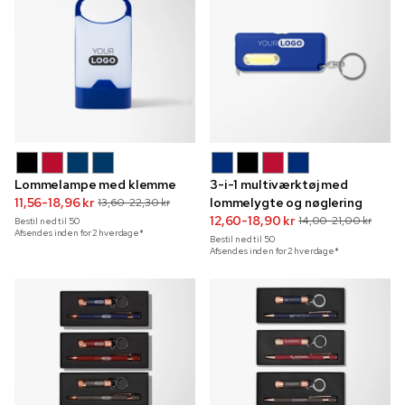
Lommelampe med klemme
3-i-1 multiværktøj med
11,56-18,96 kr
lommelygte og nøglering
13,60-22,30 kr
12,60-18,90 kr
14,00-21,00 kr
Bestil ned til
50
Afsendes inden for 2 hverdage*
Bestil ned til
50
Afsendes inden for 2 hverdage*