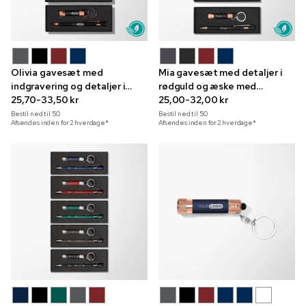
Olivia gavesæt med
Mia gavesæt med detaljer i
indgravering og detaljer i
rødguld og æske med
rødguld i udstillingsæske
25,70-33,50 kr
takkehilsen
25,00-32,00 kr
Bestil ned til
50
Bestil ned til
50
Afsendes inden for 2 hverdage*
Afsendes inden for 2 hverdage*