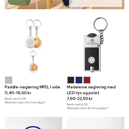
Paddle-nøglering MPD, 1 side
Madeleine nøglering med
11,40-18,60 kr
LED-lys og polet
7,60-22,50 kr
Bestil ned til
100
Afsendes inden for 3 hverdage*
Bestil ned til
50
Afsendes inden for 5 hverdage*