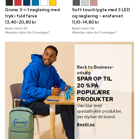
Gismo 3-i-1 nøglering med
Soft touch lygte med 3 LED
tryk i fuld farve
og nøglering – ensfarvet
13,40-20,80 kr
11,10-14,80 kr
Bestil ned til
50
Bestil ned til
50
Afsendes inden for 2 hverdage*
Afsendes inden for 2 hverdage*
Back to Business-
udsalg
SPAR OP TIL
20 % PÅ
POPULÆRE
PRODUKTER
Vær klar med
specialtrykte produkter,
der styrker dit brand.
Bestil nu