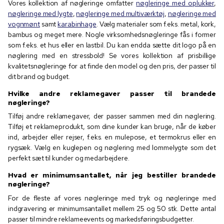
Vores kollektion af nøgleringe omfatter
nøgleringe med oplukker
,
nøgleringe med lygte
,
nøgleringe med multiværktøj
,
nøgleringe med
vognmønt
samt
karabinhage
. Vælg materialer som f.eks. metal, kork,
bambus og meget mere. Nogle virksomhedsnøgleringe fås i former
som f.eks. et hus eller en lastbil. Du kan endda sætte dit logo på en
nøglering med en stressbold! Se vores kollektion af prisbillige
kvalitetsnøgleringe for at finde den model og den pris, der passer til
dit brand og budget.
Hvilke andre reklamegaver passer til brandede
nøgleringe?
Tilføj andre reklamegaver, der passer sammen med din nøglering.
Tilføj et reklameprodukt, som dine kunder kan bruge, når de køber
ind, arbejder eller rejser, f.eks. en mulepose, et termokrus eller en
rygsæk. Vælg en kuglepen og nøglering med lommelygte som det
perfekt sæt til kunder og medarbejdere.
Hvad er minimumsantallet, når jeg bestiller brandede
nøgleringe?
For de fleste af vores nøgleringe med tryk og nøgleringe med
indgravering er minimumsantallet mellem 25 og 50 stk. Dette antal
passer til mindre reklameevents og markedsføringsbudgetter.