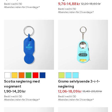
9,76-14,88 kr
12,20-18,60 kr
Bestil ned til
50
Afsendes inden for 2 hverdage*
Bestil ned til
50
Afsendes inden for 2 hverdage*
Scotia nøglering med
Gismo selvlysende 3-i-1-
vognmønt
nøglering
1,90-14,20 kr
12,06-18,09 kr
13,40-20,10 kr
Bestil ned til
50
Bestil ned til
50
Afsendes inden for 3 hverdage*
Afsendes inden for 2 hverdage*