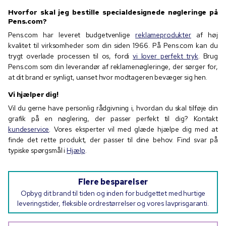
Hvorfor skal jeg bestille specialdesignede nøgleringe på
Pens.com?
Pens.com har leveret budgetvenlige
reklameprodukter
af høj
kvalitet til virksomheder som din siden 1966. På Pens.com kan du
trygt overlade processen til os, fordi
vi lover perfekt tryk
. Brug
Pens.com som din leverandør af reklamenøgleringe, der sørger for,
at dit brand er synligt, uanset hvor modtageren bevæger sig hen.
Vi hjælper dig!
Vil du gerne have personlig rådgivning i, hvordan du skal tilføje din
grafik på en nøglering, der passer perfekt til dig? Kontakt
kundeservice
. Vores eksperter vil med glæde hjælpe dig med at
finde det rette produkt, der passer til dine behov. Find svar på
typiske spørgsmål i
Hjælp
.
Flere besparelser
Opbyg dit brand til tiden og inden for budgettet med hurtige
leveringstider, fleksible ordrestørrelser og vores lavprisgaranti.