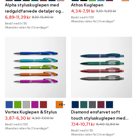
Alpha styluskuglepen med
Athos Kuglepen
rødguldfarvede detaljer og
4,34-7,91 kr
5,10-9,30 kr
indgravering
6,89-11,39 kr
8,10-13,40 kr
Bestil ned til
100
Afsendes inden for 2 hverdage*
Bestil ned til
50
Afsendes inden for 2 hverdage*
+5
Vortex Kuglepen & Stylus
Diamond ensfarvet soft
3,87-6,30 kr
touch styluskuglepen med
4,30-7,00 kr
indgravering
7,14-10,71 kr
8,40-12,60 kr
Bestil ned til
100
Afsendes inden for 2 hverdage*
Bestil ned til
50
Afsendes inden for 2 hverdage*