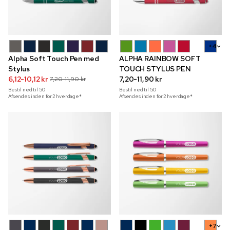
+4
Alpha Soft Touch Pen med
ALPHA RAINBOW SOFT
Stylus
TOUCH STYLUS PEN
6,12-10,12 kr
7,20-11,90 kr
7,20-11,90 kr
Bestil ned til
50
Bestil ned til
50
Afsendes inden for 2 hverdage*
Afsendes inden for 2 hverdage*
+7