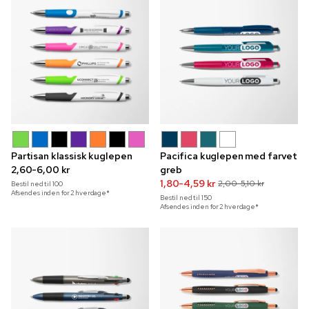
Partisan klassisk kuglepen
Pacifica kuglepen med farvet
2,60-6,00 kr
greb
1,80-4,59 kr
2,00-5,10 kr
Bestil ned til
100
Afsendes inden for 2 hverdage*
Bestil ned til
150
Afsendes inden for 2 hverdage*