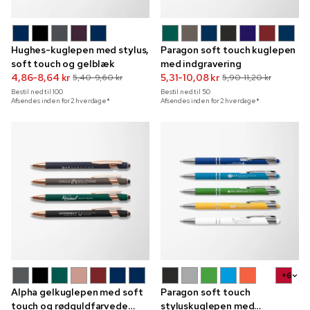
Hughes-kuglepen med stylus,
Paragon soft touch kuglepen
soft touch og gelblæk
med indgravering
4,86-8,64 kr
5,31-10,08 kr
5,40-9,60 kr
5,90-11,20 kr
Bestil ned til
100
Bestil ned til
50
Afsendes inden for 2 hverdage*
Afsendes inden for 2 hverdage*
+6
Alpha gelkuglepen med soft
Paragon soft touch
touch og rødguldfarvede
styluskuglepen med