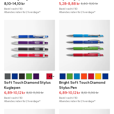
detaljer
8,10-14,10 kr
indgravering
5,28-8,88 kr
6,60-11,10 kr
Bestil ned til
50
Bestil ned til
50
Afsendes inden for 2 hverdage*
Afsendes inden for 2 hverdage*
+3
Soft Touch Diamond Stylus
Bright Soft Touch Diamond
Kuglepen
Stylus Pen
6,89-10,12 kr
6,89-10,12 kr
8,10-11,90 kr
8,10-11,90 kr
Bestil ned til
50
Bestil ned til
50
Afsendes inden for 2 hverdage*
Afsendes inden for 2 hverdage*