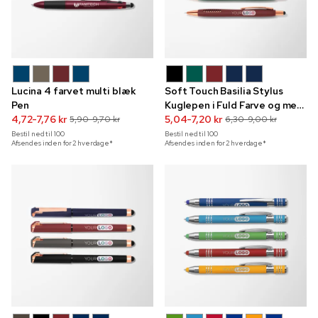
Lucina 4 farvet multi blæk
Soft Touch Basilia Stylus
Pen
Kuglepen i Fuld Farve og med
4,72-7,76 kr
Rosagyldne Detaljer
5,04-7,20 kr
5,90-9,70 kr
6,30-9,00 kr
Bestil ned til
100
Bestil ned til
100
Afsendes inden for 2 hverdage*
Afsendes inden for 2 hverdage*