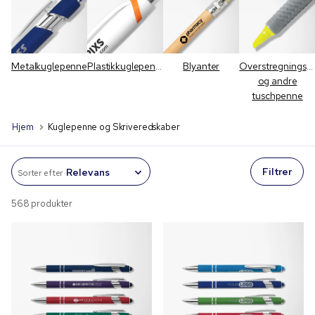
Metalkuglepenne
Plastikkuglepenne
Blyanter
Overstregningstu
og andre
tuschpenne
Hjem
Kuglepenne og Skriveredskaber
Filtrer
Sorter efter
568 produkter