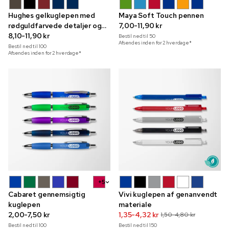
Hughes gelkuglepen med
Maya Soft Touch pennen
rødguldfarvede detaljer og
7,00-11,90 kr
tryk i fuld farve
8,10-11,90 kr
Bestil ned til
50
Afsendes inden for 2 hverdage*
Bestil ned til
100
Afsendes inden for 2 hverdage*
+5
Cabaret gennemsigtig
Vivi kuglepen af genanvendt
kuglepen
materiale
2,00-7,50 kr
1,35-4,32 kr
1,50-4,80 kr
Bestil ned til
100
Bestil ned til
150