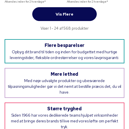
Afsendes inden for 2 hverdage*
Afsendes inden for 2 hverdage*
Vis Flere
Viser 1 - 24 af 568 produkter
Flere besparelser
Opbyg dit brand til tiden og inden for budgettet med hurtige
leveringstider, fleksible ordrestørrelser og vores lavprisgaranti.
Mere lethed
Med nøje udvalgte produkter og ubesværede
tilpasningsmuligheder gør vi det nemt at bestille præcis det, du vil
have.
Større tryghed
Siden 1966 har vores dedikerede teams hjulpet virksomheder
med at bringe deres brands til live med vores løfte om perfekt
tryk.