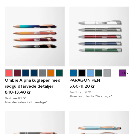
+6
Ombré Alpha kuglepen med
PARAGON PEN
rødguldfarvede detaljer
5,60-11,20 kr
8,10-13,40 kr
Bestil ned til
50
Afsendes inden for 2 hverdage*
Bestil ned til
50
Afsendes inden for 2 hverdage*