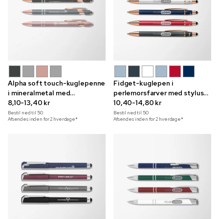
Alpha soft touch-kuglepenne
Fidget-kuglepen i
i mineralmetal med
perlemorsfarver med stylus
rødguldfarvede detaljer og
8,10-13,40 kr
og indgravering
10,40-14,80 kr
stylus
Bestil ned til
50
Bestil ned til
50
Afsendes inden for 2 hverdage*
Afsendes inden for 2 hverdage*