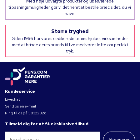
Med nøje udvalgte produkter og ubesværede
tilpasningsmuligheder gør vi det nemt at bestille præcis det, du vil
have.
Større tryghed
Siden 1966 har vores dedikerede teams hjulpet virksomheder
med at bringe deres brands til live med vores løfte om perfekt
tryk.
Kundeservice
Livechat
Send os en e-mail
Ring til os på
38322826
Tilmeld dig for at få eksklusive tilbud
Abonnerer