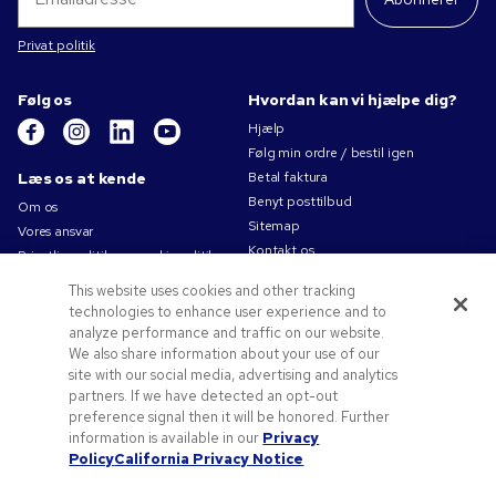
Privat politik
Følg os
Hvordan kan vi hjælpe dig?
Hjælp
Følg min ordre / bestil igen
Læs os at kende
Betal faktura
Benyt posttilbud
Om os
Sitemap
Vores ansvar
Kontakt os
Privatlivspolitik og cookiepolitik
Brugsvilkår
This website uses cookies and other tracking
Salgsbetingelser
technologies to enhance user experience and to
Karriere i Pens.com
analyze performance and traffic on our website.
We also share information about your use of our
Tilbud og ressourcer
site with our social media, advertising and analytics
partners. If we have detected an opt-out
Reklameartikler
preference signal then it will be honored. Further
Rabatkoder og -kuponer
information is available in our
Privacy
Logoideer
Policy
California Privacy Notice