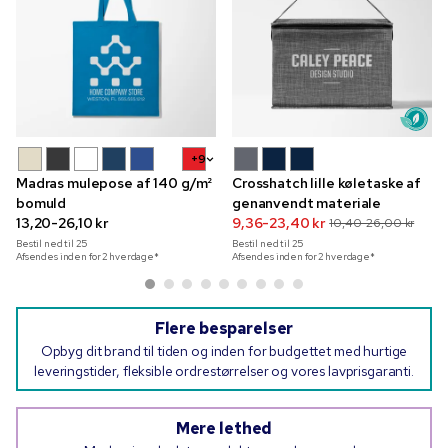
+9
Madras mulepose af 140 g/m²
Crosshatch lille køletaske af
bomuld
genanvendt materiale
13,20-26,10 kr
9,36-23,40 kr
10,40-26,00 kr
Bestil ned til
25
Bestil ned til
25
Afsendes inden for 2 hverdage*
Afsendes inden for 2 hverdage*
Flere besparelser
Opbyg dit brand til tiden og inden for budgettet med hurtige
leveringstider, fleksible ordrestørrelser og vores lavprisgaranti.
Mere lethed