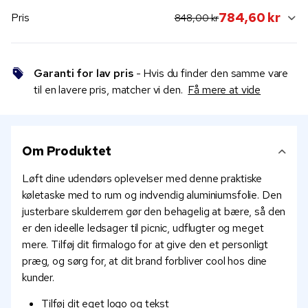
original price:
current sale price:
784,60 kr
Pris
848,00 kr
Garanti for lav pris
- Hvis du finder den samme vare
til en lavere pris, matcher vi den.
Få mere at vide
Om Produktet
Løft dine udendørs oplevelser med denne praktiske
køletaske med to rum og indvendig aluminiumsfolie. Den
justerbare skulderrem gør den behagelig at bære, så den
er den ideelle ledsager til picnic, udflugter og meget
mere. Tilføj dit firmalogo for at give den et personligt
præg, og sørg for, at dit brand forbliver cool hos dine
kunder.
Tilføj dit eget logo og tekst