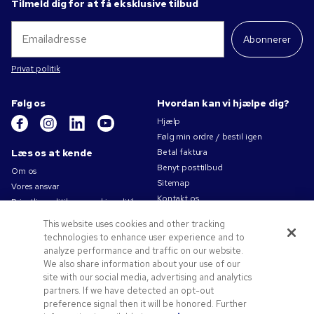
Tilmeld dig for at få eksklusive tilbud
Abonnerer
Privat politik
Følg os
Hvordan kan vi hjælpe dig?
Hjælp
Følg min ordre / bestil igen
Læs os at kende
Betal faktura
Benyt posttilbud
Om os
Sitemap
Vores ansvar
Kontakt os
Privatlivspolitik og cookiepolitik
Brugsvilkår
This website uses cookies and other tracking
Salgsbetingelser
technologies to enhance user experience and to
Karriere i Pens.com
analyze performance and traffic on our website.
We also share information about your use of our
Tilbud og ressourcer
site with our social media, advertising and analytics
partners. If we have detected an opt-out
Reklameartikler
preference signal then it will be honored. Further
Rabatkoder og -kuponer