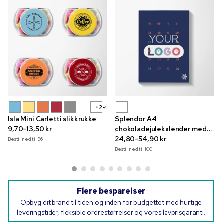
+2
Isla Mini Carletti slikkrukke
Splendor A4
9,70-13,50 kr
chokoladejulekalender med
tryk i fuld farve
24,80-54,90 kr
Bestil ned til
96
Bestil ned til
100
Flere besparelser
Opbyg dit brand til tiden og inden for budgettet med hurtige
leveringstider, fleksible ordrestørrelser og vores lavprisgaranti.