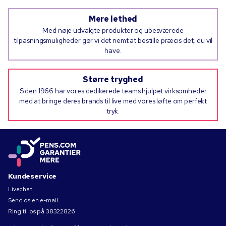
Mere lethed
Med nøje udvalgte produkter og ubesværede
tilpasningsmuligheder gør vi det nemt at bestille præcis det, du vil
have.
Større tryghed
Siden 1966 har vores dedikerede teams hjulpet virksomheder
med at bringe deres brands til live med vores løfte om perfekt
tryk.
Kundeservice
Livechat
Send os en e-mail
Ring til os på
38322826