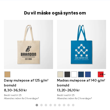
Du vil måske også syntes om
+9
Daisy mulepose af 125 g/m²
Madras mulepose af 140 g/m²
bomuld
bomuld
8,30-36,50 kr
13,20-26,10 kr
Bestil ned til
25
Bestil ned til
25
Afsendes inden for 3 hverdage*
Afsendes inden for 2 hverdage*