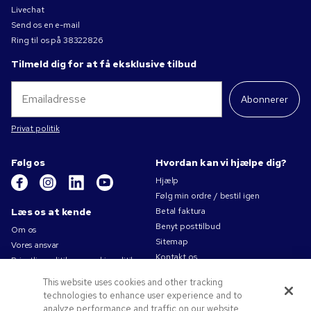
Livechat
Send os en e-mail
Ring til os på
38322826
Tilmeld dig for at få eksklusive tilbud
Abonnerer
Privat politik
Følg os
Hvordan kan vi hjælpe dig?
Hjælp
Følg min ordre / bestil igen
Læs os at kende
Betal faktura
Benyt posttilbud
Om os
Sitemap
Vores ansvar
Kontakt os
Privatlivspolitik og cookiepolitik
Brugsvilkår
This website uses cookies and other tracking
Salgsbetingelser
technologies to enhance user experience and to
Karriere i Pens.com
analyze performance and traffic on our website.