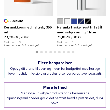
59 designs
Keramikkrus med heltryk, 355
Helsinki flaske i rustfrit stål
ml
med indgravering, 1 liter
23,20-36,20 kr
72,10-98,00 kr
Bestil ned til
24
Bestil ned til
5
Afsendes inden for 2 hverdage*
Afsendes inden for 3 hverdage*
Flere besparelser
Opbyg dit brand til tiden og inden for budgettet med hurtige
leveringstider, fleksible ordrestørrelser og vores lavprisgaranti.
Mere lethed
Med nøje udvalgte produkter og ubesværede
tilpasningsmuligheder gør vi det nemt at bestille præcis det, du vil
have.