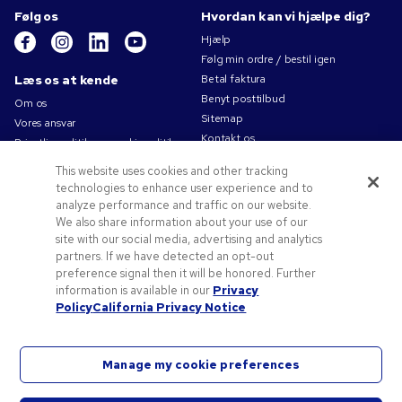
Følg os
Hvordan kan vi hjælpe dig?
Hjælp
Følg min ordre / bestil igen
Læs os at kende
Betal faktura
Benyt posttilbud
Om os
Sitemap
Vores ansvar
Kontakt os
Privatlivspolitik og cookiepolitik
Brugsvilkår
This website uses cookies and other tracking
Salgsbetingelser
technologies to enhance user experience and to
Karriere i Pens.com
analyze performance and traffic on our website.
We also share information about your use of our
Tilbud og ressourcer
site with our social media, advertising and analytics
partners. If we have detected an opt-out
Reklameartikler
preference signal then it will be honored. Further
Rabatkoder og -kuponer
information is available in our
Privacy
Logoideer
Policy
California Privacy Notice
Manage my cookie preferences
©
2026
National Pen Company. Alle rettigheder forbeholdes. Pens.com og dets logo er