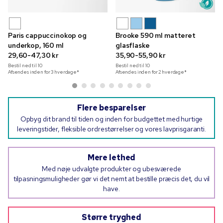
Paris cappuccinokop og
Brooke 590 ml matteret
underkop, 160 ml
glasflaske
29,60-47,30 kr
35,90-55,90 kr
Bestil ned til
10
Bestil ned til
10
Afsendes inden for 3 hverdage*
Afsendes inden for 2 hverdage*
Flere besparelser
Opbyg dit brand til tiden og inden for budgettet med hurtige
leveringstider, fleksible ordrestørrelser og vores lavprisgaranti.
Mere lethed
Med nøje udvalgte produkter og ubesværede
tilpasningsmuligheder gør vi det nemt at bestille præcis det, du vil
have.
Større tryghed