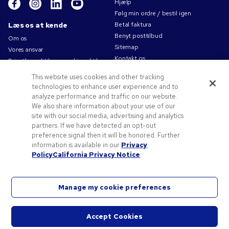
Hjælp
Følg min ordre / bestil igen
Læs os at kende
Betal faktura
Benyt posttilbud
Om os
Sitemap
Vores ansvar
Kontakt os
Privatlivspolitik og cookiepolitik
Brugsvilkår
This website uses cookies and other tracking
Salgsbetingelser
technologies to enhance user experience and to
Karriere i Pens.com
analyze performance and traffic on our website.
We also share information about your use of our
Tilbud og ressourcer
site with our social media, advertising and analytics
partners. If we have detected an opt-out
Reklameartikler
preference signal then it will be honored. Further
Rabatkoder og -kuponer
information is available in our
Privacy
Logoideer
Policy
California Privacy Notice
Manage my cookie preferences
©
2026
National Pen Company. Alle rettigheder forbeholdes. Pens.com og dets logo er
Accept Cookies
varemærker tilhørende National Pen Company. Alle andre varemærker tilhører deres
Start
respektive ejere.