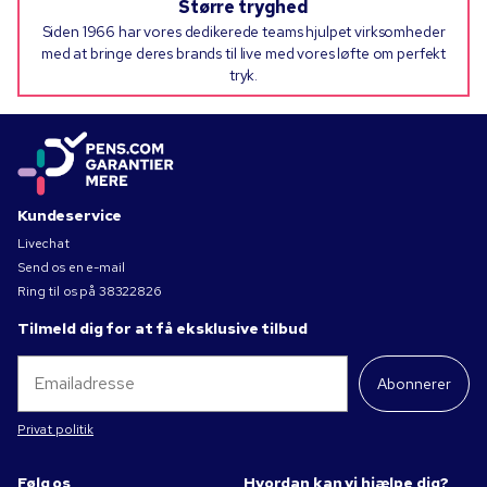
Større tryghed
Siden 1966 har vores dedikerede teams hjulpet virksomheder
med at bringe deres brands til live med vores løfte om perfekt
tryk.
Kundeservice
Livechat
Send os en e-mail
Ring til os på
38322826
Tilmeld dig for at få eksklusive tilbud
Abonnerer
Privat politik
Følg os
Hvordan kan vi hjælpe dig?