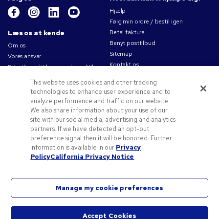
Hjælp
Følg min ordre / bestil igen
Læs os at kende
Betal faktura
Benyt posttilbud
Om os
Sitemap
Vores ansvar
Kontakt os
Privatlivspolitik og cookiepolitik
Brugsvilkår
This website uses cookies and other tracking
Salgsbetingelser
technologies to enhance user experience and to
Karriere i Pens.com
analyze performance and traffic on our website.
We also share information about your use of our
Tilbud og ressourcer
site with our social media, advertising and analytics
partners. If we have detected an opt-out
Reklameartikler
preference signal then it will be honored. Further
Rabatkoder og -kuponer
information is available in our
Privacy
Logoideer
Policy
California Privacy Notice
Manage my cookie preferences
©
2026
National Pen Company. Alle rettigheder forbeholdes. Pens.com og dets logo er
Accept Cookies
varemærker tilhørende National Pen Company. Alle andre varemærker tilhører deres