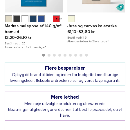
+9
Madras mulepose af 140 g/m²
Jute og canvas køletaske
bomuld
61,10-83,80 kr
13,20-26,10 kr
Bestil ned til
5
Afsendes inden for 2 hverdage*
Bestil ned til
25
Afsendes inden for 2 hverdage*
Flere besparelser
Opbyg dit brand til tiden og inden for budgettet med hurtige
leveringstider, fleksible ordrestørrelser og vores lavprisgaranti.
Mere lethed
Med nøje udvalgte produkter og ubesværede
tilpasningsmuligheder gør vi det nemt at bestille præcis det, du vil
have.