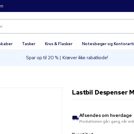
en
skaber
Tasker
Krus & Flasker
Notesbøger og Kontorarti
Spar op til 20 % | Kræver ikke rabatkode!
Lastbil Despenser Me
Afsendes om
hverdage
Produktionen går i gang, når ord