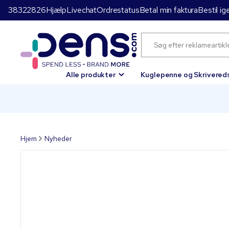
38322826
Hjælp
Livechat
Ordrestatus
Betal min faktura
Bestil ig
Alle produkter
Kuglepenne og Skrivered
Hjem
Nyheder