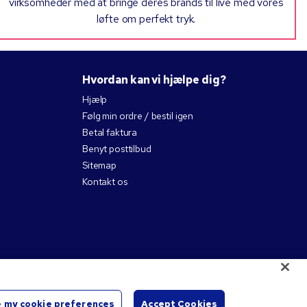
virksomheder med at bringe deres brands til live med vores
løfte om perfekt tryk.
Hvordan kan vi hjælpe dig?
Hjælp
Følg min ordre / bestil igen
Betal faktura
Benyt posttilbud
Sitemap
Kontakt os
 my cookie preferences
Accept Cookies