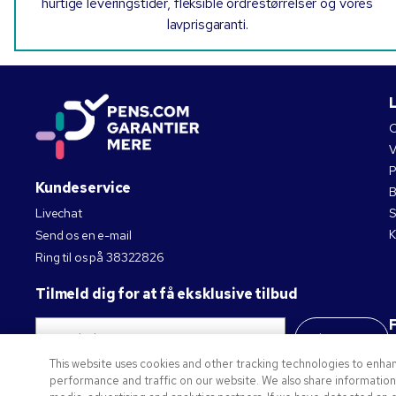
hurtige leveringstider, fleksible ordrestørrelser og vores
lavprisgaranti.
V
P
Kundeservice
B
Livechat
S
K
Send os en e-mail
Ring til os på
38322826
Tilmeld dig for at få eksklusive tilbud
Abonnerer
This website uses cookies and other tracking technologies to enha
Privat politik
performance and traffic on our website. We also share information a