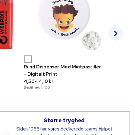
Rund Dispenser Med Mintpastiller
Stor dåse
r
- Digitalt Print
pebermynt
4,50-14,10 kr
14,20-46,
Bestil ned til
50
Bestil ned til
5
Større tryghed
Siden 1966 har vores dedikerede teams hjulpet