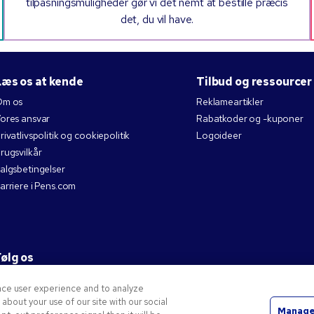
tilpasningsmuligheder gør vi det nemt at bestille præcis
det, du vil have.
Læs os at kende
Tilbud og ressourcer
Om os
Reklameartikler
ores ansvar
Rabatkoder og -kuponer
rivatlivspolitik og cookiepolitik
Logoideer
rugsvilkår
algsbetingelser
arriere i Pens.com
Følg os
nce user experience and to analyze
bout your use of our site with our social
Manage