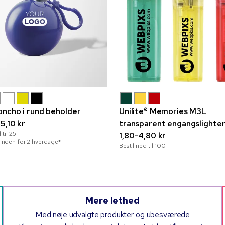
ncho i rund beholder
Unilite® Memories M3L
5,10 kr
transparent engangslighte
 til
25
1,80-4,80 kr
inden for 2 hverdage*
Bestil ned til
100
Mere lethed
Med nøje udvalgte produkter og ubesværede