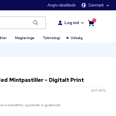
Angiv rabatkode
Danmark
Log ind
kler
Nøgleringe
Teknologi
Udsalg
d Mintpastiller - Digitalt Print
EVT-11772
ren er bekræftet, og billeder er godkendte