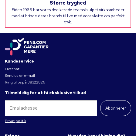
Større tryghed
Siden 1966 har vores dedikerede teams hjulpet virksomheder
med at bringe deres brands til live med vores løfte om perfekt
tryk.
Kundeservice
Livechat
Send os en e-mail
Ring til os på
38322826
Tilmeld dig for at få eksklusive tilbud
Abonnerer
Privat politik
Følg os
Hvordan kan vi hjælpe dig?