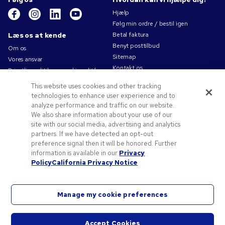
Hjælp
Følg min ordre / bestil igen
Læs os at kende
Betal faktura
Benyt posttilbud
Om os
Sitemap
Vores ansvar
Kontakt os
Privatlivspolitik og cookiepolitik
Brugsvilkår
This website uses cookies and other tracking
Salgsbetingelser
technologies to enhance user experience and to
Karriere i Pens.com
analyze performance and traffic on our website.
We also share information about your use of our
Tilbud og ressourcer
site with our social media, advertising and analytics
partners. If we have detected an opt-out
Reklameartikler
preference signal then it will be honored. Further
Rabatkoder og -kuponer
information is available in our
Privacy
Logoideer
Policy
California Privacy Notice
Manage my cookie preferences
©
2026
National Pen Company. Alle rettigheder forbeholdes. Pens.com og dets logo er
Accept Cookies
varemærker tilhørende National Pen Company. Alle andre varemærker tilhører deres