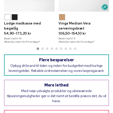
Lodge madkasse med
Vinga Medium Veia
bøgelåg
serveringsbræt
54,90-173,20 kr
106,50-154,10 kr
Bestil ned til
10
Bestil ned til
5
Afsendes inden for 9 hverdage*
Afsendes inden for 3 hverdage*
Flere besparelser
Opbyg dit brand til tiden og inden for budgettet med hurtige
leveringstider, fleksible ordrestørrelser og vores lavprisgaranti.
Mere lethed
Med nøje udvalgte produkter og ubesværede
tilpasningsmuligheder gør vi det nemt at bestille præcis det, du vil
have.