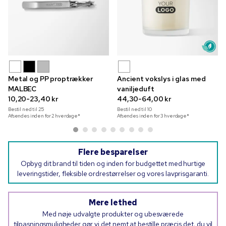
Metal og PP proptrækker
Ancient vokslys i glas med
MALBEC
vaniljeduft
10,20-23,40 kr
44,30-64,00 kr
Bestil ned til
25
Bestil ned til
10
Afsendes inden for 2 hverdage*
Afsendes inden for 3 hverdage*
Flere besparelser
Opbyg dit brand til tiden og inden for budgettet med hurtige
leveringstider, fleksible ordrestørrelser og vores lavprisgaranti.
Mere lethed
Med nøje udvalgte produkter og ubesværede
tilpasningsmuligheder gør vi det nemt at bestille præcis det, du vil