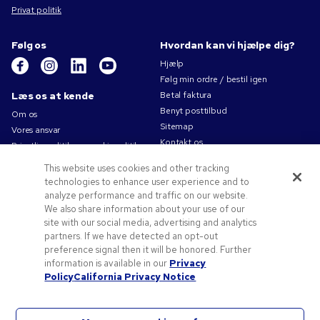
Privat politik
Følg os
Hvordan kan vi hjælpe dig?
Hjælp
Følg min ordre / bestil igen
Læs os at kende
Betal faktura
Benyt posttilbud
Om os
Sitemap
Vores ansvar
Kontakt os
Privatlivspolitik og cookiepolitik
Brugsvilkår
This website uses cookies and other tracking
Salgsbetingelser
technologies to enhance user experience and to
Karriere i Pens.com
analyze performance and traffic on our website.
We also share information about your use of our
Tilbud og ressourcer
site with our social media, advertising and analytics
partners. If we have detected an opt-out
Reklameartikler
preference signal then it will be honored. Further
Rabatkoder og -kuponer
information is available in our
Privacy
Logoideer
Policy
California Privacy Notice