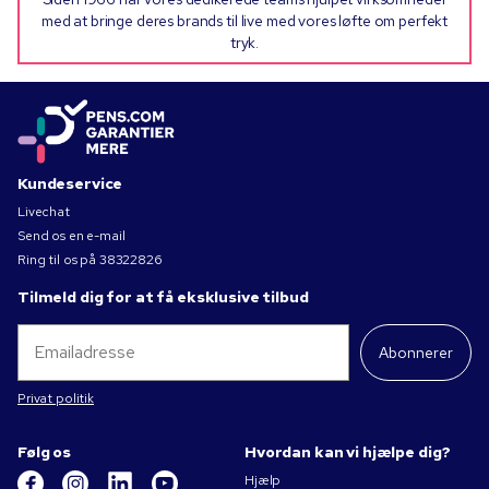
med at bringe deres brands til live med vores løfte om perfekt
tryk.
Kundeservice
Livechat
Send os en e-mail
Ring til os på
38322826
Tilmeld dig for at få eksklusive tilbud
Abonnerer
Privat politik
Følg os
Hvordan kan vi hjælpe dig?
Hjælp