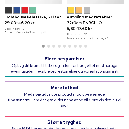
Lighthouse køletaske, 21 liter
Armbånd med reflekser
29,00-46,20 kr
32x3cm ENROLLO
5,60-17,60 kr
Bestil ned til
10
Afsendes inden for 2 hverdage*
Bestil ned til
25
Afsendes inden for 2 hverdage*
Flere besparelser
Opbyg dit brand til tiden og inden for budgettet med hurtige
leveringstider, fleksible ordrestørrelser og vores lavprisgaranti.
Mere lethed
Med nøje udvalgte produkter og ubesværede
tilpasningsmuligheder gør vi det nemt at bestille præcis det, du vil
have.
Større tryghed
Siden 1966 har vores dedikerede teams hjulpet virksomheder