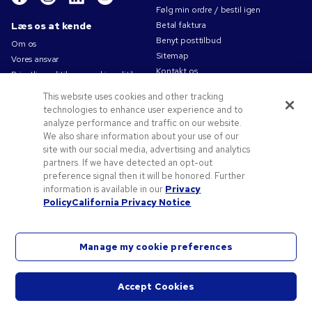
Følg min ordre / bestil igen
Læs os at kende
Betal faktura
Benyt posttilbud
Om os
Sitemap
Vores ansvar
Kontakt os
Privatlivspolitik og cookiepolitik
Brugsvilkår
This website uses cookies and other tracking
Salgsbetingelser
technologies to enhance user experience and to
Karriere i Pens.com
analyze performance and traffic on our website.
We also share information about your use of our
Tilbud og ressourcer
site with our social media, advertising and analytics
partners. If we have detected an opt-out
Reklameartikler
preference signal then it will be honored. Further
Rabatkoder og -kuponer
information is available in our
Privacy
Logoideer
Policy
California Privacy Notice
Manage my cookie preferences
©
2026
National Pen Company. Alle rettigheder forbeholdes. Pens.com og dets logo er
Accept Cookies
varemærker tilhørende National Pen Company. Alle andre varemærker tilhører deres
Start
respektive ejere.
chat