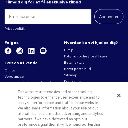
Tilmeld dig for at få eksklusive tilbud
Abonnerer
Privat politik
Følg os
Hvordan kan vi hjælpe dig?
Hjælp
Følg min ordre / bestil igen
Læs os at kende
Betal faktura
Benyt posttilbud
Om os
Sitemap
Vores ansvar
Kontakt os
Privatlivspolitik og cookiepolitik
Brugsvilkår
This website uses cookies and other tracking
Salgsbetingelser
technologies to enhance user experience and to
Karriere i Pens.com
analyze performance and traffic on our website.
We also share information about your use of our
Tilbud og ressourcer
site with our social media, advertising and analytics
partners. If we have detected an opt-out
Reklameartikler
preference signal then it will be honored. Further
Rabatkoder og -kuponer