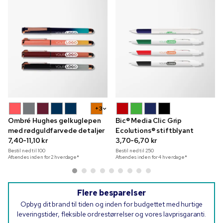
+3
Ombré Hughes gelkuglepen
Bic® Media Clic Grip
med rødguldfarvede detaljer
Ecolutions® stiftblyant
7,40-11,10 kr
3,70-6,70 kr
Bestil ned til
100
Bestil ned til
250
Afsendes inden for 2 hverdage*
Afsendes inden for 4 hverdage*
Flere besparelser
Opbyg dit brand til tiden og inden for budgettet med hurtige
leveringstider, fleksible ordrestørrelser og vores lavprisgaranti.