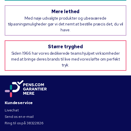
Mere lethed
Med nøje udvalgte produkter og ubesværede
tilpasningsmuligheder gør vi det nemt at bestille præcis det, du vil
have.
Større tryghed
Siden 1966 har vores dedikerede teams hjulpet virksomheder
med at bringe deres brands til live med vores løfte om perfekt
tryk.
Kundeservice
Livechat
Send os en e-mail
Ring til os på
38322826