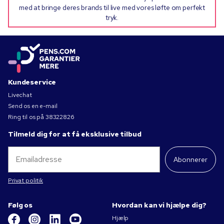
med at bringe deres brands til live med vores løfte om perfekt
tryk.
Kundeservice
Livechat
Send os en e-mail
Ring til os på
38322826
Tilmeld dig for at få eksklusive tilbud
Abonnerer
Privat politik
Følg os
Hvordan kan vi hjælpe dig?
Hjælp