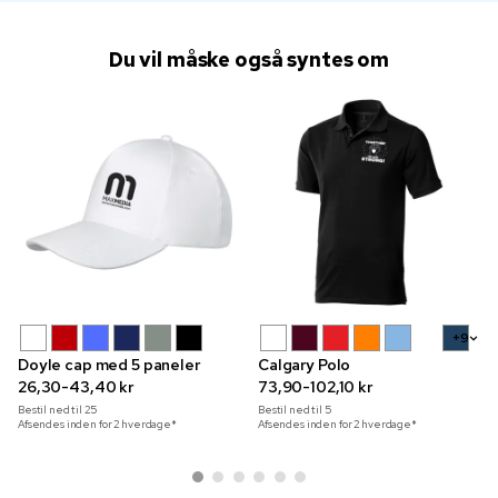
Du vil måske også syntes om
+9
Doyle cap med 5 paneler
Calgary Polo
26,30-43,40 kr
73,90-102,10 kr
Bestil ned til
25
Bestil ned til
5
Afsendes inden for 2 hverdage*
Afsendes inden for 2 hverdage*