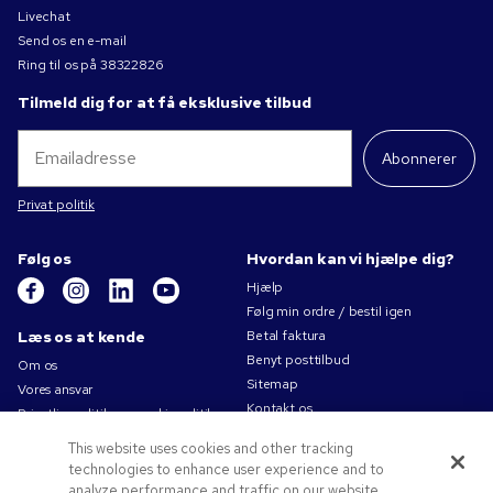
Livechat
Send os en e-mail
Ring til os på
38322826
Tilmeld dig for at få eksklusive tilbud
Abonnerer
Privat politik
Følg os
Hvordan kan vi hjælpe dig?
Hjælp
Følg min ordre / bestil igen
Læs os at kende
Betal faktura
Benyt posttilbud
Om os
Sitemap
Vores ansvar
Kontakt os
Privatlivspolitik og cookiepolitik
Brugsvilkår
This website uses cookies and other tracking
Salgsbetingelser
technologies to enhance user experience and to
Karriere i Pens.com
analyze performance and traffic on our website.