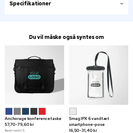
Specifikationer
Du vil måske også syntes om
Anchorage konferencetaske
Smag IPX 6 vandtæt
57,70-79,60 kr
smartphone-pose
16,50-31,40 kr
Bestil ned til
5