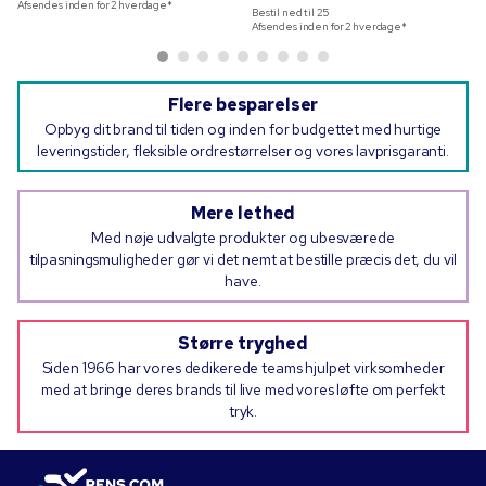
Afsendes inden for 2 hverdage*
Bestil ned til
25
Afsendes inden for 2 hverdage*
Flere besparelser
Opbyg dit brand til tiden og inden for budgettet med hurtige
leveringstider, fleksible ordrestørrelser og vores lavprisgaranti.
Mere lethed
Med nøje udvalgte produkter og ubesværede
tilpasningsmuligheder gør vi det nemt at bestille præcis det, du vil
have.
Større tryghed
Siden 1966 har vores dedikerede teams hjulpet virksomheder
med at bringe deres brands til live med vores løfte om perfekt
tryk.