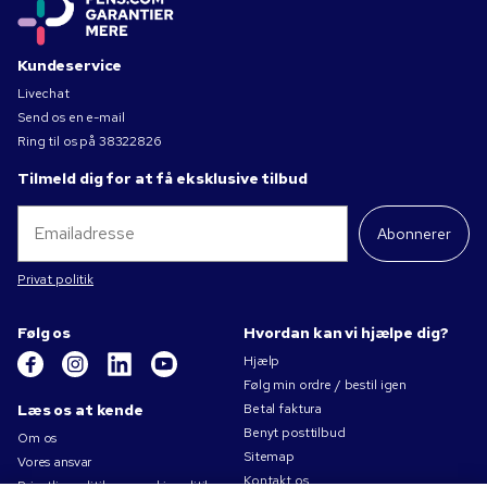
Kundeservice
Livechat
Send os en e-mail
Ring til os på
38322826
Tilmeld dig for at få eksklusive tilbud
Abonnerer
Privat politik
Følg os
Hvordan kan vi hjælpe dig?
Hjælp
Følg min ordre / bestil igen
Læs os at kende
Betal faktura
Benyt posttilbud
Om os
Sitemap
Vores ansvar
Kontakt os
Privatlivspolitik og cookiepolitik