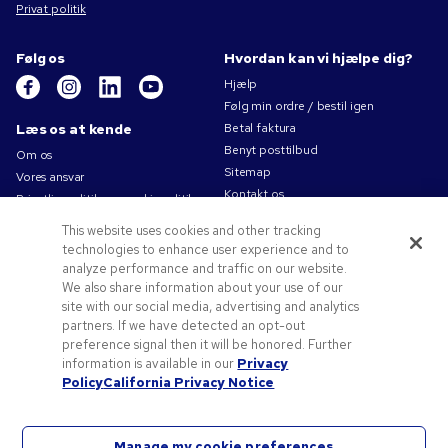
Privat politik
Følg os
Hvordan kan vi hjælpe dig?
Hjælp
Følg min ordre / bestil igen
Læs os at kende
Betal faktura
Benyt posttilbud
Om os
Sitemap
Vores ansvar
Kontakt os
Privatlivspolitik og cookiepolitik
Brugsvilkår
This website uses cookies and other tracking
Salgsbetingelser
technologies to enhance user experience and to
Karriere i Pens.com
analyze performance and traffic on our website.
We also share information about your use of our
Tilbud og ressourcer
site with our social media, advertising and analytics
partners. If we have detected an opt-out
Reklameartikler
preference signal then it will be honored. Further
Rabatkoder og -kuponer
information is available in our
Privacy
Logoideer
Policy
California Privacy Notice
Manage my cookie preferences