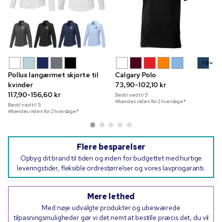
+9
Pollux langærmet skjorte til
Calgary Polo
kvinder
73,90-102,10 kr
117,90-156,60 kr
Bestil ned til
5
Afsendes inden for 2 hverdage*
Bestil ned til
5
Afsendes inden for 2 hverdage*
Flere besparelser
Opbyg dit brand til tiden og inden for budgettet med hurtige
leveringstider, fleksible ordrestørrelser og vores lavprisgaranti.
Mere lethed
Med nøje udvalgte produkter og ubesværede
tilpasningsmuligheder gør vi det nemt at bestille præcis det, du vil