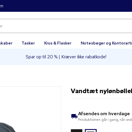
en
skaber
Tasker
Krus & Flasker
Notesbøger og Kontorarti
Spar op til 20 % | Kræver ikke rabatkode!
Vandtæt nylønbølleh
Afsendes om
hverdage
Produktionen går i gang, når ord