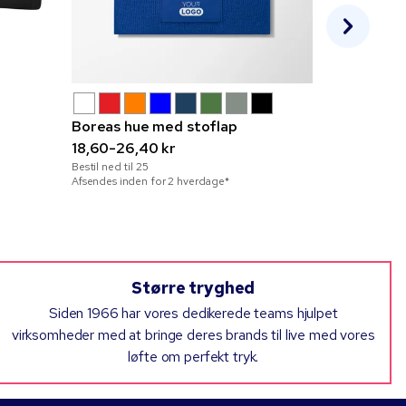
Boreas hue med stoflap
Bøllehat 1
18,60-26,40 kr
13,20-29,
Bestil ned til
25
Bestil ned til
2
Afsendes inden for 2 hverdage*
Afsendes inde
Større tryghed
Siden 1966 har vores dedikerede teams hjulpet
virksomheder med at bringe deres brands til live med vores
løfte om perfekt tryk.