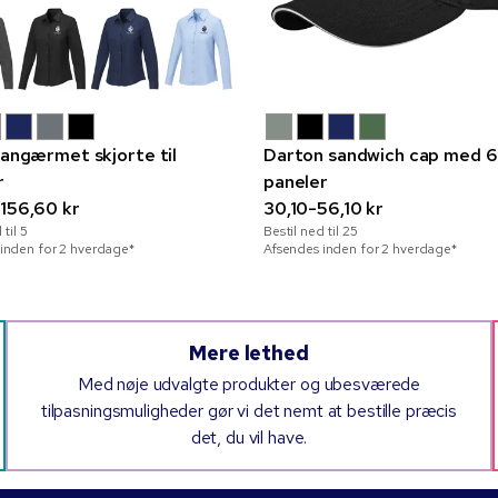
 langærmet skjorte til
Darton sandwich cap med 6
r
paneler
-156,60 kr
30,10-56,10 kr
 til
5
Bestil ned til
25
inden for 2 hverdage*
Afsendes inden for 2 hverdage*
Mere lethed
Med nøje udvalgte produkter og ubesværede
tilpasningsmuligheder gør vi det nemt at bestille præcis
det, du vil have.