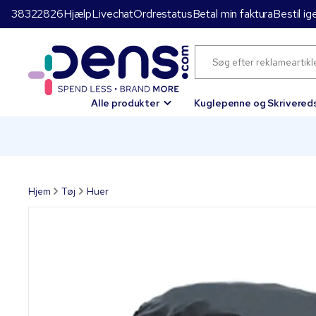
38322826
Hjælp
Livechat
Ordrestatus
Betal min faktura
Bestil ig
Alle produkter
Kuglepenne og Skrivered
Hjem
Tøj
Huer