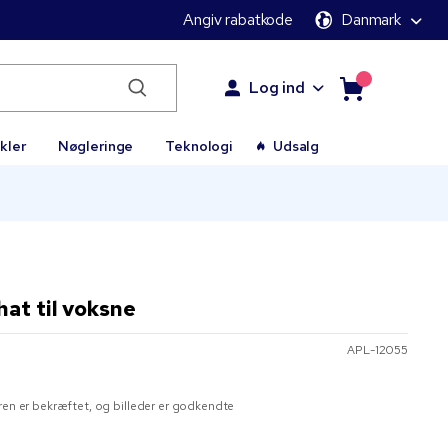
Angiv rabatkode
Danmark
Log ind
kler
Nøgleringe
Teknologi
Udsalg
at til voksne
APL-12055
ren er bekræftet, og billeder er godkendte