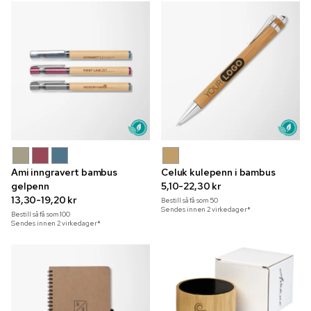
Ami inngravert bambus
Celuk kulepenn i bambus
gelpenn
5,10-22,30 kr
13,30-19,20 kr
Bestill så få som
50
Sendes innen 2 virkedager*
Bestill så få som
100
Sendes innen 2 virkedager*