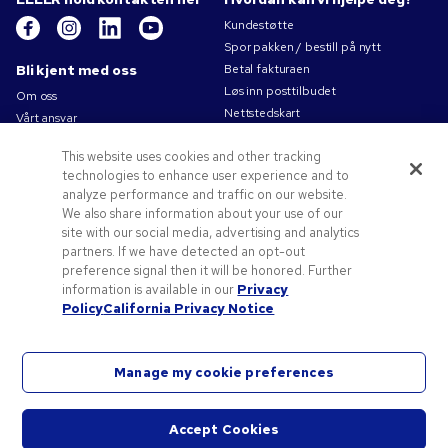
Kundestøtte
Spor pakken / bestill på nytt
Bli kjent med oss
Betal fakturaen
Løs inn posttilbudet
Om oss
Nettstedskart
Vårt ansvar
Kontakt oss
Personvernerklæring
This website uses cookies and other tracking
Bruksvilkår
technologies to enhance user experience and to
Salgsbetingelser
analyze performance and traffic on our website.
Jobb for Pens.com
We also share information about your use of our
site with our social media, advertising and analytics
Tilbud og ressurser
partners. If we have detected an opt-out
Profileringsartikler
preference signal then it will be honored. Further
Kampanjekoder og -kuponger
information is available in our
Privacy
Policy
California Privacy Notice
Tips til logo
Manage my cookie preferences
©
2026
National Pen Company. Med enerett. Pens.com og logoen deres er varemerker for
Accept Cookies
Start
National Pen Company. Alle andre varemerker tilhører de respektive eierne.