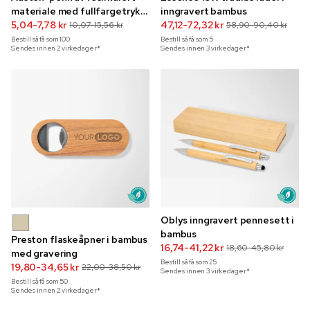
materiale med fullfargetrykk
inngravert bambus
og sensorisk
5,04-7,78 kr
47,12-72,32 kr
10,07-15,56 kr
58,90-90,40 kr
stressreduserende
Bestill så få som
100
Bestill så få som
5
Sendes innen 2 virkedager*
Sendes innen 3 virkedager*
klistremerke
Oblys inngravert pennesett i
bambus
Preston flaskeåpner i bambus
16,74-41,22 kr
18,60-45,80 kr
med gravering
Bestill så få som
25
19,80-34,65 kr
22,00-38,50 kr
Sendes innen 3 virkedager*
Bestill så få som
50
Sendes innen 2 virkedager*