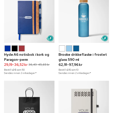
Hyde A6 notisbok i kork og
Brooke drikkeflaske i frostet
Paragon-penn
glass 590 ml
29,19-36,52 kr
62,91-97,96 kr
36,49-45,65 kr
Bestill så få som
50
Bestill så få som
10
Sendes innen 2 virkedager*
Sendes innen 2 virkedager*