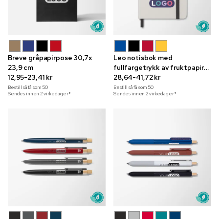
Breve gråpapirpose 30,7x
Leo notisbok med
23,9 cm
fullfargetrykk av fruktpapir
12,95-23,41 kr
A6
28,64-41,72 kr
Bestill så få som
50
Bestill så få som
50
Sendes innen 2 virkedager*
Sendes innen 2 virkedager*