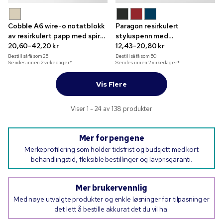
Cobble A6 wire-o notatblokk
Paragon resirkulert
av resirkulert papp med spiral
styluspenn med
og steinpapir
20,60-42,20 kr
fullfargetrykk
12,43-20,80 kr
Bestill så få som
25
Bestill så få som
50
Sendes innen 2 virkedager*
Sendes innen 2 virkedager*
Vis Flere
Viser 1 - 24 av 138 produkter
Mer for pengene
Merkeprofilering som holder tidsfrist og budsjett med kort
behandlingstid, fleksible bestillinger og lavprisgaranti.
Mer brukervennlig
Med nøye utvalgte produkter og enkle løsninger for tilpasning er
det lett å bestille akkurat det du vil ha.