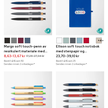
+4
Margo soft touch-penn av
Ellison soft touch notisbok
resirkulert materiale med
med stenpapir og
gravering
8,63-13,67 kr
fullfargetrykk A5
23,70-39,10 kr
17,26-27,34 kr
Bestill så få som
50
Bestill så få som
25
Sendes innen 2 virkedager*
Sendes innen 2 virkedager*