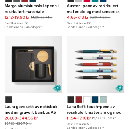
Margo aluminiumskulepenn i
Austen-penn av resirkulert
resirkulert materiale
materiale og med sensorisk
12,12-19,90 kr
stressreduserende
4,65-7,13 kr
14,26-23,41 kr
9,29-14,26 kr
klistremerke
Bestill så få som
50
Bestill så få som
100
Sendes innen 2 virkedager*
Sendes innen 2 virkedager*
Laura gavesett av notisbok
Lana Soft touch-penn av
med inngravert bambus A5
resirkulert materiale og med
261,68-344,56 kr
gravering i fullfargetrykk
11,94-17,16 kr
19,90-28,60 kr
327,10-430,70 kr
Bestill så få som
50
Sendes innen 2 virkedager*