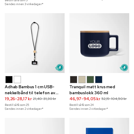
Bestill så få som
5
Sendes innen 3 virkedager*
Adhab Bambus 1 cm USB-
Tranquil matt krus med
nøkkelbånd til telefon av
bambuslokk 360 ml
resirkulert materiale med
19,26-28,17 kr
46,97-94,05 kr
21,40-31,30 kr
52,19-104,50 kr
fullfargetrykk og klips
Bestill så få som
25
Bestill så få som
24
Sendes innen 2 virkedager*
Sendes innen 2 virkedager*