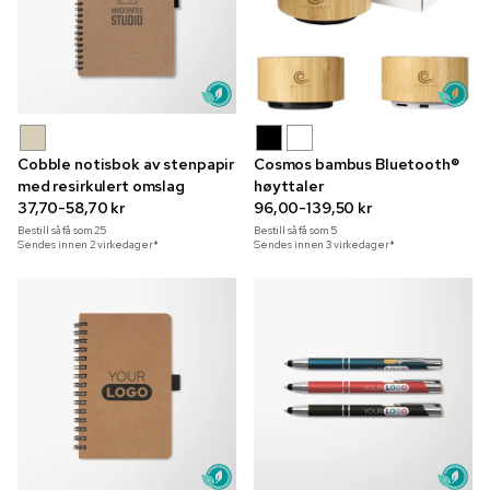
Cobble notisbok av stenpapir
Cosmos bambus Bluetooth®
med resirkulert omslag
høyttaler
37,70-58,70 kr
96,00-139,50 kr
Bestill så få som
25
Bestill så få som
5
Sendes innen 2 virkedager*
Sendes innen 3 virkedager*