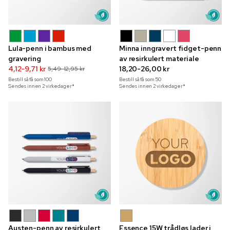
Lula-penn i bambus med
Minna inngravert fidget-penn
gravering
av resirkulert materiale
4,12-9,71 kr
18,20-26,00 kr
5,49-12,95 kr
Bestill så få som
100
Bestill så få som
50
Sendes innen 2 virkedager*
Sendes innen 2 virkedager*
Austen-penn av resirkulert
Essence 15W trådløs lader i