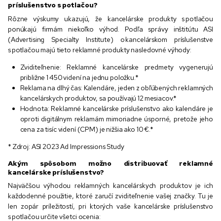
príslušenstvo s potlačou?
Rôzne výskumy ukazujú, že kancelárske produkty s potlačou
ponúkajú firmám niekoľko výhod. Podľa správy inštitútu ASI
(Advertising Specialty Institute) o kancelárskom príslušenstve
s potlačou majú tieto reklamné produkty nasledovné výhody:
Zviditeľnenie: Reklamné kancelárske predmety vygenerujú
približne 1 450 videní na jednu položku.*
Reklama na dlhý čas: Kalendáre, jeden z obľúbených reklamných
kancelárskych produktov, sa používajú 12 mesiacov.*
Hodnota: Reklamné kancelárske príslušenstvo ako kalendáre je
oproti digitálnym reklamám mimoriadne úsporné, pretože jeho
cena za tisíc videní (CPM) je nižšia ako 10 €.*
* Zdroj: ASI 2023 Ad Impressions Study
Akým spôsobom možno distribuovať reklamné
kancelárske príslušenstvo?
Najväčšou výhodou reklamných kancelárskych produktov je ich
každodenné použitie, ktoré zaručí zviditeľnenie vašej značky. Tu je
len zopár príležitostí, pri ktorých vaše kancelárske príslušenstvo
s potlačou určite všetci ocenia: