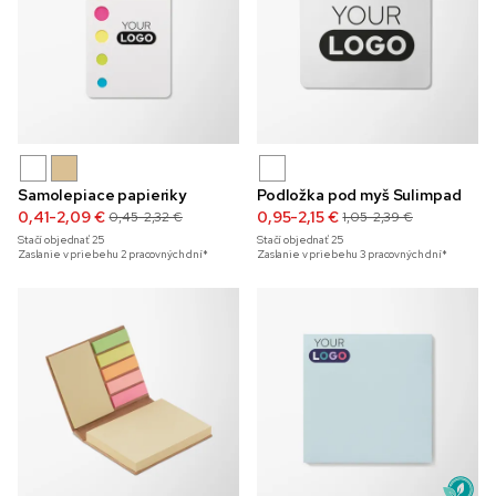
Samolepiace papieriky
Podložka pod myš Sulimpad
0,41-2,09 €
0,95-2,15 €
0,45-2,32 €
1,05-2,39 €
Stačí objednať
25
Stačí objednať
25
Zaslanie v priebehu 2 pracovných dní*
Zaslanie v priebehu 3 pracovných dní*