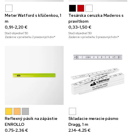
Meter Watford s kľúčenkou, 1
Tesárska ceruzka Maderos s
m
pravítkom
0,91-2,20 €
0,33-1,50 €
Stačí objednať
50
Stačí objednať
50
Zaslanie v priebehu 2 pracovných dní*
Zaslanie v priebehu 3 pracovných dní*
Reflexný pásik na zápästie
Skladacie meracie pásmo
ENROLLO
Dragg, 1 m
0,75-2,36 €
2,14-4,25 €