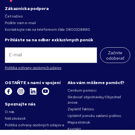
Zákaznícka podpora
Čet naživo
Pošlite nám e-mail
Kontaktujte nás na telefónnom čísle
0800328880
Prihláste sa na odber exkluzívnych ponúk
Začnite
odoberať
Politika ochrany osobných údajov
OSTAŇTE s nami v spojení
Ako vám môžeme pomôcť?
Centrum pomoci
Sledovať objednávku/Objednať
znova
Spoznajte nás
Zaplatiť faktúru
O nás
Uplatniť ponuku zaslanú poštou
Náš záväzok
Mapa stránok
Politika ochrany osobných údajov a
Kontakt
používania súborov cookie