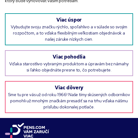
ktorý bude vyhovovať vašim potrebám.
Viac úspor
Vybudujte svoju značku rýchlo, spoľahlivo a v súlade so svojím
rozpočtom, a to vďaka flexibilným veľkostiam objednávok a
našej záruke nízkych cien.
Viac pohodlia
Vďaka starostlivo vybraným produktom a úpravám bez námahy
si ľahko objednáte presne to, čo potrebujete.
Viac dôvery
Sme tu pre vás už od roku 1966! Naše tímy skúsených odborníkov
pomohli už mnohým značkám presadiť sa na trhu vďaka nášmu
prísľubu dokonalej potlače.