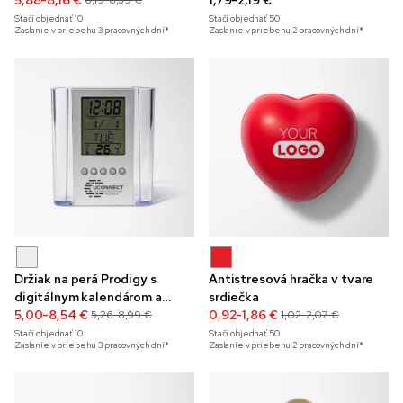
Ripper
5,88-8,16 €
1,79-2,19 €
6,19-8,59 €
Stačí objednať
10
Stačí objednať
50
Zaslanie v priebehu 3 pracovných dní*
Zaslanie v priebehu 2 pracovných dní*
Držiak na perá Prodigy s
Antistresová hračka v tvare
digitálnym kalendárom a
srdiečka
budíkom
5,00-8,54 €
0,92-1,86 €
5,26-8,99 €
1,02-2,07 €
Stačí objednať
10
Stačí objednať
50
Zaslanie v priebehu 3 pracovných dní*
Zaslanie v priebehu 2 pracovných dní*