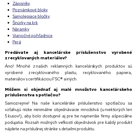
Zápisníky
Poznámkové bloky
Samolepiace bločky
Šnúrky na krk
Náramky
Vianočné pohľadnice
Perá
Predávate aj kancelárske príslušenstvo vyrobené
z recyklovaných materiálov?
Áno! Mnohé z našich reklamných kancelárskych produktov sú
vyrobené z recyklovaného plastu, recyklovaného papiera,
materiálov s certifikáciou FSC® a iných.
Môžem si objednať aj malé množstvo kancelárskeho
príslušenstva s potlačou?
Samozrejme! Na naše kancelárske príslušenstvo s potlačou sa
vzťahujú nízke minimálne objednávacie množstvá (u niektorých len
5 kusov!), aby bolo dostupné aj pre tie najmenšie firmy a špeciálne
podujatia. Rozsah možných veľkostí objednávok pre každý produkt
nájdete na príslušnej stránke s detailmi produktu.