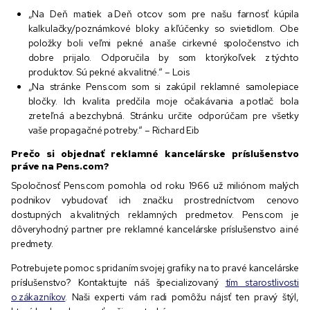
„Na Deň matiek a Deň otcov som pre našu farnosť kúpila
kalkulačky/poznámkové bloky a kľúčenky so svietidlom. Obe
položky boli veľmi pekné a naše cirkevné spoločenstvo ich
dobre prijalo. Odporučila by som ktorýkoľvek z týchto
produktov. Sú pekné a kvalitné.“ – Lois
„Na stránke Pens.com som si zakúpil reklamné samolepiace
bločky. Ich kvalita predčila moje očakávania a potlač bola
zreteľná a bezchybná. Stránku určite odporúčam pre všetky
vaše propagačné potreby.“ – Richard Eib
Prečo si objednať reklamné kancelárske príslušenstvo
práve na Pens.com?
Spoločnosť Pens.com pomohla od roku 1966 už miliónom malých
podnikov vybudovať ich značku prostredníctvom cenovo
dostupných a kvalitných reklamných predmetov. Pens.com je
dôveryhodný partner pre reklamné kancelárske príslušenstvo a iné
predmety.
Potrebujete pomoc s pridaním svojej grafiky na to pravé kancelárske
príslušenstvo? Kontaktujte náš špecializovaný
tím starostlivosti
o zákazníkov
. Naši experti vám radi pomôžu nájsť ten pravý štýl,