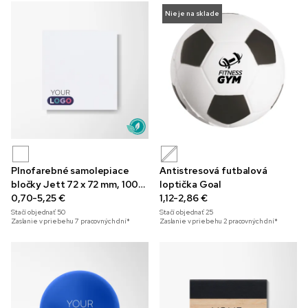
Nie je na sklade
Plnofarebné samolepiace
Antistresová futbalová
bločky Jett 72 x 72 mm, 100
loptička Goal
listov
0,70-5,25 €
1,12-2,86 €
Stačí objednať
50
Stačí objednať
25
Zaslanie v priebehu 7 pracovných dní*
Zaslanie v priebehu 2 pracovných dní*