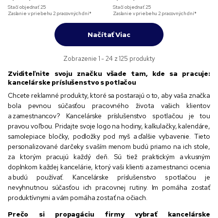
Stačí objednať
25
Stačí objednať
25
Zaslanie v priebehu 2 pracovných dní*
Zaslanie v priebehu 2 pracovných dní*
Načítať Viac
Zobrazenie 1 - 24 z 125 produkty
Zviditeľnite svoju značku všade tam, kde sa pracuje:
kancelárske príslušenstvo s potlačou
Chcete reklamné produkty, ktoré sa postarajú o to, aby vaša značka
bola pevnou súčasťou pracovného života vašich klientov
a zamestnancov? Kancelárske príslušenstvo s potlačou je tou
pravou voľbou. Pridajte svoje logo na hodiny, kalkulačky, kalendáre,
samolepiace bločky, podložky pod myš a ďalšie vybavenie. Tieto
personalizované darčeky s vaším menom budú priamo na ich stole,
za ktorým pracujú každý deň. Sú tiež praktickým a vkusným
doplnkom každej kancelárie, ktorý vaši klienti a zamestnanci ocenia
a budú používať. Kancelárske príslušenstvo s potlačou je
nevyhnutnou súčasťou ich pracovnej rutiny. Im pomáha zostať
produktívnymi a vám pomáha zostať na očiach.
Prečo si propagáciu firmy vybrať kancelárske