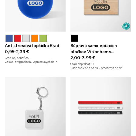
Antistresová loptička Brad
Súprava samolepiacich
0,95-2,39 €
bločkov Visionbam s
bambusovým obalom
2,00-3,99 €
Stačí objednať
25
Zaslanie v priebehu 2 pracovných dní*
Stačí objednať
10
Zaslanie v priebehu 2 pracovných dní*