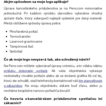
Akým spôsobom sa moje logo aplikuje?
Úprava kancelárskeho príslušenstva je na Pens.com mimoriadne
jednoduchá. Pri každom výrobku starostlivo vyberáme vhodný
spôsob tlače, ktorý zabezpečí najlepší výsledok pre daný materiál.
Medzi obľúbené spôsoby úpravy patria:
Plnofarebná potlač
Termotransfer
Laserové gravírovanie
Tampónová tlač
Sieťotlač
Čo ak moje logo nevyzerá tak, ako schválený návrh?
Na Pens.com môžete vykonávať úpravy s istotou, a to vďaka nášmu
prísľubu dokonalej potlače
. Ak vaša objednávka vykazuje
nedostatky v kvalite potlače alebo ak sa dodaná grafika líši od tej,
ktorú ste schválili, stačí telefonicky kontaktovať náš
tím starostlivosti
o zákazníkov
. Na svoju objednávku získate buď zľavu, alebo ju
necháme bezplatne nanovo potlačiť a doručiť.
Čo hovoria o kancelárskom príslušenstve s potlačou iní
zákazníci?