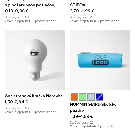
s plnofarebnou potlačou,
STIBOX
25 mm
0,10-0,86 €
2,70-4,99 €
Stačí objednať
50
Stačí objednať
25
Zaslanie v priebehu 3 pracovných dní*
Zaslanie v priebehu 2 pracovných dní*
Antistresová hračka žiarovka
1,50-2,84 €
HUMMINGBIRD Školské
Stačí objednať
50
puzdro
Zaslanie v priebehu 2 pracovných dní*
1,39-4,59 €
Stačí objednať
25
Zaslanie v priebehu 2 pracovných dní*