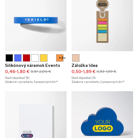
+3
Silikónový náramok Events
Záložka Idea
0,46-1,80 €
0,50-1,89 €
0,51-2,00 €
0,53-1,99 €
Stačí objednať
50
Stačí objednať
25
Zaslanie v priebehu 3 pracovných dní*
Zaslanie v priebehu 2 pracovných dní*