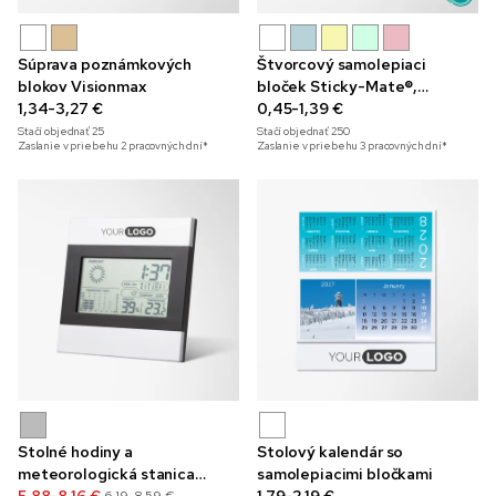
Súprava poznámkových
Štvorcový samolepiaci
blokov Visionmax
bloček Sticky-Mate®,
1,34-3,27 €
50 lístkov
0,45-1,39 €
Stačí objednať
25
Stačí objednať
250
Zaslanie v priebehu 2 pracovných dní*
Zaslanie v priebehu 3 pracovných dní*
Stolné hodiny a
Stolový kalendár so
meteorologická stanica
samolepiacimi bločkami