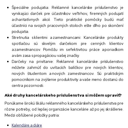
Špeciálne podujatia: Reklamné kancelárske príslušenstvo je
vynikajúci darček pre účastníkov veľtrhov, firemných podujatí
a charitatívnych akcií. Tieto praktické pomôcky budú mať
účastníci na svojich pracovných stoloch ešte dlho po skončení
podujatia.
Stretnutia s klientmi a zamestnancami: Kancelárske produkty
s potlačou sú skvelým darčekom pre cenných klientov
a zamestnancov. Pomôžu im s efektivitou práce a poriadkom
a vám zasa s propagáciou vašej značky.
Darčeky na privítanie: Reklamné kancelárske príslušenstvo
môžete zahrnúť do uvítacích balíčkov pre nových klientov,
nových študentom a nových zamestnancov. Sú praktickým
pomocníkom na zvýšenie produktivity a vaše meno dostanú do
centra pozornosti.
Aké druhy kancelárskeho príslušenstva si môžem upraviť?
Ponúkame širokú škálu reklamného kancelárskeho príslušenstva pre
rôzne potreby, od lepšej organizácie kancelárie až po jej skrášlenie.
Medzi obľúbené položky patria:
Kalendáre a diáre