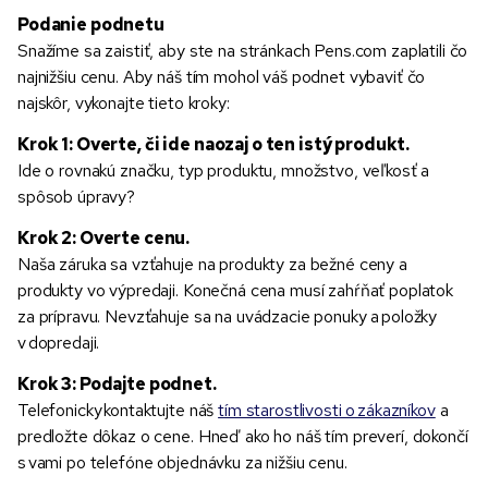
Podanie podnetu
Snažíme sa zaistiť, aby ste na stránkach Pens.com zaplatili čo
najnižšiu cenu. Aby náš tím mohol váš podnet vybaviť čo
najskôr, vykonajte tieto kroky:
Krok 1: Overte, či ide naozaj o ten istý produkt.
Ide o rovnakú značku, typ produktu, množstvo, veľkosť a
spôsob úpravy?
Krok 2: Overte cenu.
Naša záruka sa vzťahuje na produkty za bežné ceny a
produkty vo výpredaji. Konečná cena musí zahŕňať poplatok
za prípravu. Nevzťahuje sa na uvádzacie ponuky a položky
v dopredaji.
Krok 3: Podajte podnet.
Telefonicky kontaktujte náš
tím starostlivosti o zákazníkov
a
predložte dôkaz o cene. Hneď ako ho náš tím preverí, dokončí
s vami po telefóne objednávku za nižšiu cenu.