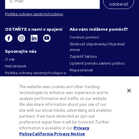
odoberať
Politika ochrany osobných údajov
OSTAŇTE s nami v spojení
Ako vám môžeme pomôcť?
Centrum pomoci
Sledovať objednávku/Objednať
znova
Spoznajte nás
Zaplatiť faktúru
O nás
Uplatniť ponuku zaslanú poštou
Náš záväzok
Mapa stránok
Politika ochrany osobných údajov a
Kontakt
používania súborov cookie
Podmienky používania
This website uses cookies and other tracking
Obchodné podmienky
technologies to enhance user experience and to
analyze performance and traffic on our website.
Kariéra v Pens.com
We also share information about your use of our
Ako vám môžeme pomôcť?
site with our social media, advertising and analytics
partners. If we have detected an opt-out
Reklamné predmety
preference signal then it will be honored. Further
Zľavové kódy a kupóny
information is available in our
Privacy
Pomoc s logom
Policy
California Privacy Notice