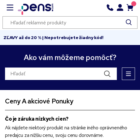
ZĽAVY až do 20 % | Nepotrebujete žiadny kód!
Ako vám môžeme pomôcť?
Ceny A akciové Ponuky
Čo je záruka nízkych cien?
Ak nájdete niektorý produkt na stránke iného oprávneného
predajcu za nižšiu cenu, svoju cenu dorovnáme.