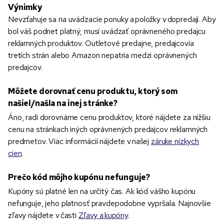
Výnimky
Nevzťahuje sa na uvádzacie ponuky a položky v dopredaji. Aby
bol váš podnet platný, musí uvádzať oprávneného predajcu
reklamných produktov. Outletové predajne, predajcovia
tretích strán alebo Amazon nepatria medzi oprávnených
predajcov.
Môžete dorovnať cenu produktu, ktorý som
našiel/našla na inej stránke?
Áno, radi dorovnáme cenu produktov, ktoré nájdete za nižšiu
cenu na stránkach iných oprávnených predajcov reklamných
predmetov. Viac informácií nájdete v našej
záruke nízkych
cien
.
Prečo kód môjho kupónu nefunguje?
Kupóny sú platné len na určitý čas. Ak kód vášho kupónu
nefunguje, jeho platnosť pravdepodobne vypršala. Najnovšie
zľavy nájdete v časti
Zľavy a kupóny
.