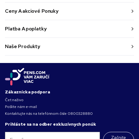
Ceny A akciové Ponuky
Platba A poplatky
Naše Produkty
Zákaznícka podpora
Čet naživo
Pošlite nám e-mail
Kontaktujte nás na telefónnom čísle
0800328880
Prihláste sa na odber exkluzívnych ponúk
Začnite