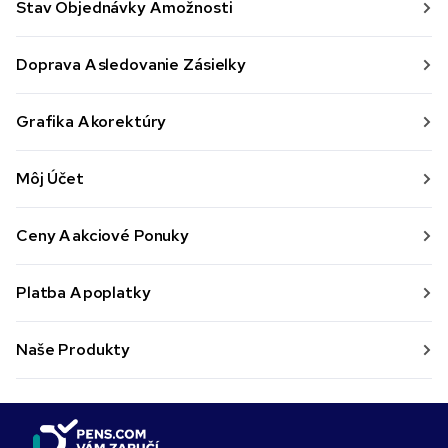
Stav Objednávky A možnosti
Doprava A sledovanie Zásielky
Grafika A korektúry
Môj Účet
Ceny A akciové Ponuky
Platba A poplatky
Naše Produkty