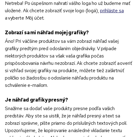
Netreba! Po úspešnom nahratí vášho loga ho už budeme mať
uložené. Ak chcete zobraziť svoje logo (logá),
prihláste sa
a vyberte Môj účet.
Zobrazí sa mi náhľad mojej grafiky?
Áno! Pri väčšine produktov sa vám zobrazí náhľad vašej
grafiky predtým pred odoslaním objednávky. V prípade
niektorých produktov sa však vaša grafika počas
prispôsobovania návrhu nezobrazí. Ak chcete zobraziť a overiť
si vzhľad svojej grafiky na produkte, môžete tiež zaškrtnúť
políčko so žiadosťou o odoslanie náhľadu produktu na
schválenie e-mailom.
Je náhľad grafiky presný?
Snažíme sa dodať vaše produkty presne podľa vašich
predstáv. Aby ste sa uistili, že je náhľad presný a text sa
zobrazí správne, píšte priamo do príslušných textových polí.
Upozorňujeme, že kopírovanie a následné vkladanie textu