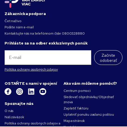
Zákaznícka podpora
Čet naživo
Pošlite nám e-mail
Kontaktujte nás na telefónnom čísle
0800328880
Prihláste sa na odber exkluzívnych ponúk
Začnite
odoberať
Politika ochrany osobných údajov
OSTAŇTE s nami v spojení
Ako vám môžeme pomôcť?
Centrum pomoci
Sledovať objednávku/Objednať
znova
Spoznajte nás
Zaplatiť faktúru
O nás
Uplatniť ponuku zaslanú poštou
Náš záväzok
Mapa stránok
Politika ochrany osobných údajov a