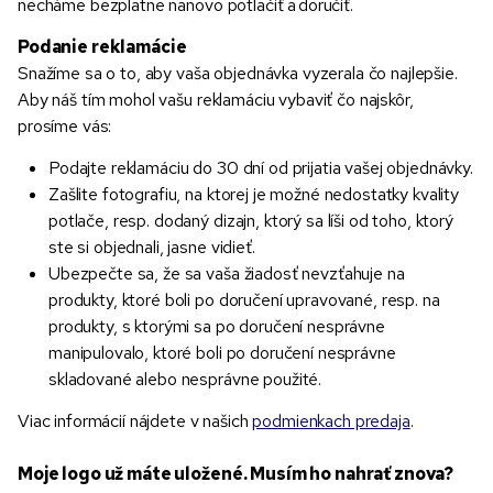
necháme bezplatne nanovo potlačiť a doručiť.
Podanie reklamácie
Snažíme sa o to, aby vaša objednávka vyzerala čo najlepšie.
Aby náš tím mohol vašu reklamáciu vybaviť čo najskôr,
prosíme vás:
Podajte reklamáciu do 30 dní od prijatia vašej objednávky.
Zašlite fotografiu, na ktorej je možné nedostatky kvality
potlače, resp. dodaný dizajn, ktorý sa líši od toho, ktorý
ste si objednali, jasne vidieť.
Ubezpečte sa, že sa vaša žiadosť nevzťahuje na
produkty, ktoré boli po doručení upravované, resp. na
produkty, s ktorými sa po doručení nesprávne
manipulovalo, ktoré boli po doručení nesprávne
skladované alebo nesprávne použité.
Viac informácií nájdete v našich
podmienkach predaja
.
Moje logo už máte uložené. Musím ho nahrať znova?