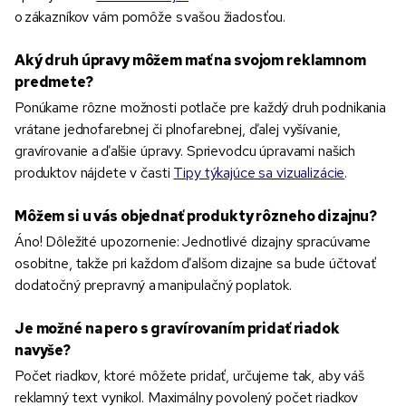
o zákazníkov vám pomôže s vašou žiadosťou.
Aký druh úpravy môžem mať na svojom reklamnom
predmete?
Ponúkame rôzne možnosti potlače pre každý druh podnikania
vrátane jednofarebnej či plnofarebnej, ďalej vyšívanie,
gravírovanie a ďalšie úpravy. Sprievodcu úpravami našich
produktov nájdete v časti
Tipy týkajúce sa vizualizácie
.
Môžem si u vás objednať produkty rôzneho dizajnu?
Áno! Dôležité upozornenie: Jednotlivé dizajny spracúvame
osobitne, takže pri každom ďalšom dizajne sa bude účtovať
dodatočný prepravný a manipulačný poplatok.
Je možné na pero s gravírovaním pridať riadok
navyše?
Počet riadkov, ktoré môžete pridať, určujeme tak, aby váš
reklamný text vynikol. Maximálny povolený počet riadkov