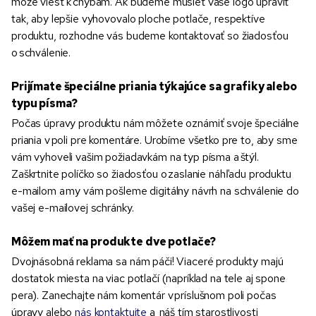
môže viesť k chybám. Ak budeme musieť vaše logo upraviť
tak, aby lepšie vyhovovalo ploche potlače, respektíve
produktu, rozhodne vás budeme kontaktovať so žiadosťou
o schválenie.
Prijímate špeciálne priania týkajúce sa grafiky alebo
typu písma?
Počas úpravy produktu nám môžete oznámiť svoje špeciálne
priania v poli pre komentáre. Urobíme všetko pre to, aby sme
vám vyhoveli vašim požiadavkám na typ písma a štýl.
Zaškrtnite políčko so žiadosťou o zaslanie náhľadu produktu
e-mailom a my vám pošleme digitálny návrh na schválenie do
vašej e-mailovej schránky.
Môžem mať na produkte dve potlače?
Dvojnásobná reklama sa nám páči! Viaceré produkty majú
dostatok miesta na viac potlačí (napríklad na tele aj spone
pera). Zanechajte nám komentár v príslušnom poli počas
úpravy alebo
nás kontaktujte
a náš tím starostlivosti