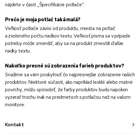
nájdete v časti „Špecifikácie potlače“.
Prečo je moja potlač taká malá?
Veľkosť potlače závisí od produktu, miesta na potlač
a zvoleného počtu riadkov textu. Veľkosť písma sa v prípade
potreby môže zmenšiť, aby sa na produkt zmestili ďalšie
riadky textu.
Nakoľko presné sú zobrazenia farieb produktov?
Snažíme sa vám poskytnúť čo najpresnejšie zobrazenie našich
produktov. Niektoré súčasti, ako napríklad lesklé alebo matné
povrchy, môžu spôsobiť, že farby produktov budú napokon
vyzerať trochu inak na predmetoch s potlačou než na vašom
monitore.
Kontakt