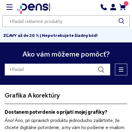
ZĽAVY až do 20 % | Nepotrebujete žiadny kód!
Ako vám môžeme pomôcť?
Grafika A korektúry
Dostanem potvrdenie o prijatí mojej grafiky?
Áno! Áno, pri úpravách produktu jednoducho zaškrtnite, že
chcete digitálne potvrdenie, a my vám ho pošleme e-mailom.