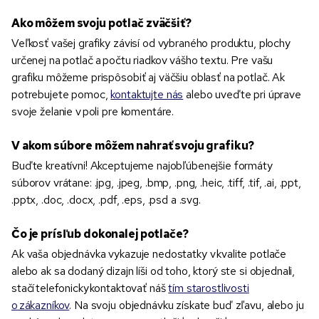
Ako môžem svoju potlač zväčšiť?
Veľkosť vašej grafiky závisí od vybraného produktu, plochy
určenej na potlač a počtu riadkov vášho textu. Pre vašu
grafiku môžeme prispôsobiť aj väčšiu oblasť na potlač. Ak
potrebujete pomoc,
kontaktujte nás
alebo uveďte pri úprave
svoje želanie v poli pre komentáre.
V akom súbore môžem nahrať svoju grafiku?
Buďte kreatívni! Akceptujeme najobľúbenejšie formáty
súborov vrátane: .jpg, .jpeg, .bmp, .png, .heic, .tiff, .tif, .ai, .ppt,
.pptx, .doc, .docx, .pdf, .eps, .psd a .svg.
Čo je prísľub dokonalej potlače?
Ak vaša objednávka vykazuje nedostatky v kvalite potlače
alebo ak sa dodaný dizajn líši od toho, ktorý ste si objednali,
stačí telefonicky kontaktovať náš
tím starostlivosti
o zákazníkov
. Na svoju objednávku získate buď zľavu, alebo ju